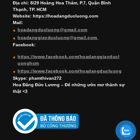
h
Địa chỉ: 8/29 Hoàng Hoa Thám, P.7, Quận Bình
Thạnh, TP. HCM
a
Website: https://hoadangducluong.com
Mail:
n
hoadangducluong@gmail.com
n
hoadanggiayducluong@gmail.com
el
Facebook:
https://www.facebook.com/hoadanggiayducl
uonghcm
https://www.facebook.com/hoadangducluong
Skype: phamthivan272
Hoa Đăng Đức Lương – Để những ước mơ thành sự
thật <3