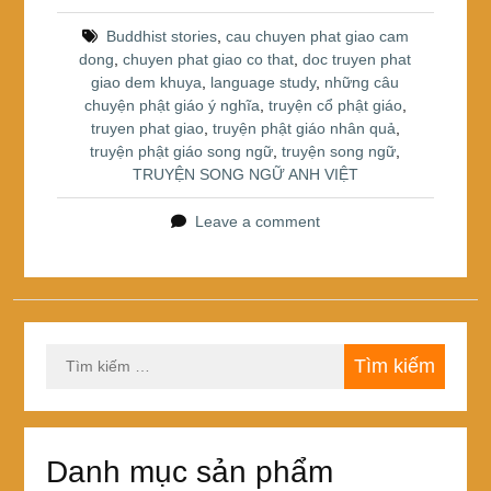
b
st
e
o
Buddhist stories
,
cau chuyen phat giao cam
dong
,
chuyen phat giao co that
,
doc truyen phat
o
giao dem khuya
,
language study
,
những câu
k
chuyện phật giáo ý nghĩa
,
truyện cổ phật giáo
,
truyen phat giao
,
truyện phật giáo nhân quả
,
truyện phật giáo song ngữ
,
truyện song ngữ
,
TRUYỆN SONG NGỮ ANH VIỆT
Leave a comment
Tìm
kiếm
cho:
Danh mục sản phẩm