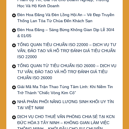
Học Và Hộ Kinh Doanh
Đèn Hoa Đăng Và Đèn Lồng Hội An – Vẻ Đẹp Truyền
Thống Lan Tỏa Từ Chùa Đến Khách Sạn
Đèn Hoa Đăng – Sáng Bừng Không Gian Dịp Lễ 30/4
& 01/05
TỔNG QUAN TIÊU CHUẨN ISO 22000 – DỊCH VỤ TƯ
VẤN, ĐÀO TẠO VÀ HỖ TRỢ ĐÁNH GIÁ TIÊU CHUẨN
ISO 22000
TỔNG QUAN TỪ TIÊU CHUẨN ISO 26000 – DỊCH VỤ
TƯ VẤN, ĐÀO TẠO VÀ HỖ TRỢ ĐÁNH GIÁ TIÊU
CHUẨN ISO 26000
Giải Mã Ma Trận Thao Túng Tâm Linh: Khi Niềm Tin
Trở Thành “Chiếc Vòng Kim Cô”
NHÀ PHÂN PHỐI NĂNG LƯỢNG SINH KHỐI UY TÍN
TẠI VIỆT NAM
DỊCH VỤ CHO THUÊ VĂN PHÒNG CHIA SẺ TẠI KCN
ĐỨC HÒA 3 TÂY NINH – KHÔNG GIAN LÀM VIỆC
THÔNG MINH – KHỞI ĐẦU CHO SỰ CHUYÊN