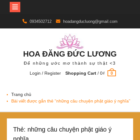
Skip
0934502712
hoadangducluong@gmail.com
to
content
HOA ĐĂNG ĐỨC LƯƠNG
Để những ước mơ thành sự thật <3
Login / Register
Shopping Cart
/
0
₫
0
Trang chủ
Bài viết được gắn thẻ “những câu chuyện phật giáo ý nghĩa”
Thẻ:
những câu chuyện phật giáo ý
nghĩa