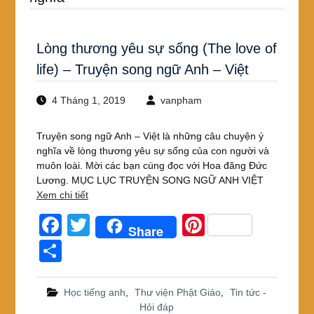
Lòng thương yêu sự sống (The love of
life) – Truyện song ngữ Anh – Việt
4 Tháng 1, 2019
vanpham
Truyện song ngữ Anh – Việt là những câu chuyện ý
nghĩa về lòng thương yêu sự sống của con người và
muôn loài. Mời các bạn cùng đọc với Hoa đăng Đức
Lương. MỤC LỤC TRUYỆN SONG NGỮ ANH VIỆT
Xem chi tiết
F
T
Pi
Share
a
wi
nt
S
c
tt
er
h
e
er
e
ar
Học tiếng anh
,
Thư viện Phật Giáo
,
Tin tức -
Hỏi đáp