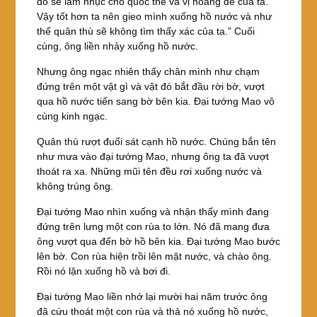
đó sẽ làm nhục cho quốc thể và vị hoàng đế của ta.
Vậy tốt hơn ta nên gieo mình xuống hồ nước và như
thế quân thù sẽ không tìm thấy xác của ta.” Cuối
cùng, ông liền nhảy xuống hồ nước.
Nhưng ông ngạc nhiên thấy chân mình như chạm
đứng trên một vật gì và vật đó bắt đầu rời bờ, vượt
qua hồ nước tiến sang bờ bên kia. Đại tướng Mao vô
cùng kinh ngạc.
Quân thù rượt đuổi sát cạnh hồ nước. Chúng bắn tên
như mưa vào đại tướng Mao, nhưng ông ta đã vượt
thoát ra xa. Những mũi tên đều rơi xuống nước và
không trúng ông.
Đại tướng Mao nhìn xuống và nhận thấy mình đang
đứng trên lưng một con rùa to lớn. Nó đã mang đưa
ông vượt qua đến bờ hồ bên kia. Đại tướng Mao bước
lên bờ. Con rùa hiện trồi lên mặt nước, và chào ông.
Rồi nó lặn xuống hồ và bơi đi.
Đại tướng Mao liền nhớ lại mười hai năm trước ông
đã cứu thoát một con rùa và thả nó xuống hồ nước,