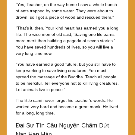
“Yes, Teacher, on the way home I saw a whole bunch
of ants trapped by some water. They were about to
drown, so I got a piece of wood and rescued them.”
“That’s it, then. Your kind heart has earned you a long
life. The wise men of old said, ‘Saving one life earns
more merit than building a pagoda of seven stories.’
You have saved hundreds of lives, so you will live a
very long time now.
“You have earned a good future, but you still have to
keep working to save living creatures. You must
spread the message of the Buddha. Teach all people
to be merciful. Tell everyone not to kill living creatures.
Let animals live in peace.”
The little sami never forgot his teacher’s words. He
worked very hard and became a great monk. He lived
for a long, long time.
Đại Sư Tín Cầu Nguyện Chấm Dứt
Nạn Hạn Hán