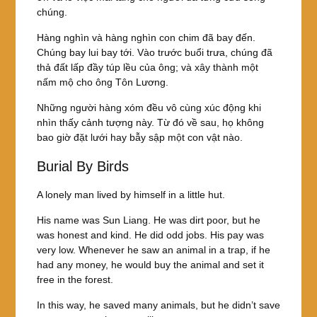
chúng.
Hàng nghìn và hàng nghìn con chim đã bay đến.
Chúng bay lui bay tới. Vào trước buổi trưa, chúng đã
thả đất lấp đầy túp lều của ông; và xây thành một
nấm mộ cho ông Tôn Lương.
Những người hàng xóm đều vô cùng xúc động khi
nhìn thấy cảnh tượng này. Từ đó về sau, họ không
bao giờ đặt lưới hay bẫy sập một con vật nào.
Burial By Birds
A lonely man lived by himself in a little hut.
His name was Sun Liang. He was dirt poor, but he
was honest and kind. He did odd jobs. His pay was
very low. Whenever he saw an animal in a trap, if he
had any money, he would buy the animal and set it
free in the forest.
In this way, he saved many animals, but he didn’t save