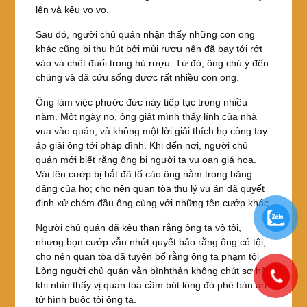
lên và kêu vo vo.
Sau đó, người chủ quán nhận thấy những con ong
khác cũng bị thu hút bởi mùi rượu nên đã bay tới rớt
vào và chết đuối trong hủ rượu. Từ đó, ông chú ý đến
chúng và đã cứu sống được rất nhiều con ong.
Ông làm việc phước đức này tiếp tục trong nhiều
năm. Một ngày nọ, ông giật mình thấy lính của nhà
vua vào quán, và không một lời giải thích họ còng tay
áp giải ông tới pháp đình. Khi đến nơi, người chủ
quán mới biết rằng ông bị người ta vu oan giá họa.
Vài tên cướp bị bắt đã tố cáo ông nằm trong băng
đảng của họ; cho nên quan tòa thụ lý vụ án đã quyết
định xử chém đầu ông cùng với những tên cướp khác.
Người chủ quán đã kêu than rằng ông ta vô tội,
nhưng bọn cướp vẫn nhứt quyết bảo rằng ông có tội;
cho nên quan tòa đã tuyên bố rằng ông ta phạm tội.
Lòng người chủ quán vẫn bìnhthản không chút sợ hãi
khi nhìn thấy vị quan tòa cầm bút lông đỏ phê bản án
tử hình buộc tội ông ta.