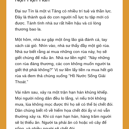
Đại sư Tín là một vị Tăng có nhiều trí tuệ và thần lực.
Đây là thành quả do con người nỗ lực tu tập mới có
được. Tánh tình nhà sư rất hiền hậu và có lòng
thương bao la.
Một hôm, nhà sư gặp một ông lão già đánh cá, tay
xách cái giỏ. Nhìn vào, nhà sư thấy đầy một giỏ rùa.
Nhà sư biết rằng ai mua những con rùa này, họ sẽ
giết chúng để nấu ăn. Nhà sư liền nghĩ: “Này những
con rùa đáng thương, các con không muốn người ta
giết thịt phải không?” Vị sư liền lấy tiền ra mua hết giỏ
rùa và đem thả chúng xuống “Hồ Nước Sống Giải
Thoát.”
Vài năm sau, xảy ra một trận hạn hán khủng khiếp.
Mọi người nông dân đều lo lắng, vì nếu trời không
mưa, lúa không mọc được thì họ sẽ có thể bị chết đói.
Dân chúng biết rõ về hiểm họa chết đói ấy vì nó vẫn
thường xảy ra. Khi có nạn hạn hán, hàng trăm người
sẽ bị thiếu ăn. Người ta phải ăn cỏ hoặc vỏ cây để
sống, và nhiều người sẽ chết đói.