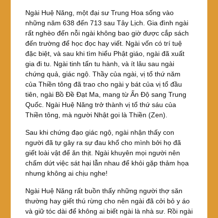
Ngài Huệ Năng, một đại sư Trung Hoa sống vào
những năm 638 đến 713 sau Tây Lịch. Gia đình ngài
rất nghèo đến nỗi ngài không bao giờ được cắp sách
đến trường để học đọc hay viết. Ngài vốn có trí tuệ
đặc biệt, và sau khi tìm hiểu Phật giáo, ngài đã xuất
gia đi tu. Ngài tinh tấn tu hành, và ít lâu sau ngài
chứng quả, giác ngộ. Thầy của ngài, vị tổ thứ năm
của Thiền tông đã trao cho ngài y bát của vị tổ đầu
tiên, ngài Bồ Đề Đạt Ma, mang từ Ấn Độ sang Trung
Quốc. Ngài Huệ Năng trở thành vị tổ thứ sáu của
Thiền tông, mà người Nhật gọi là Thiền (Zen).
Sau khi chứng đạo giác ngộ, ngài nhận thấy con
người đã tự gây ra sự đau khổ cho mình bởi họ đã
giết loài vật để ăn thịt. Ngài khuyên mọi người nên
chấm dứt việc sát hại lẫn nhau để khỏi gặp thảm họa
nhưng không ai chịu nghe!
Ngài Huệ Năng rất buồn thấy những người thợ săn
thường hay giết thú rừng cho nên ngài đã cởi bỏ y áo
và giữ tóc dài để không ai biết ngài là nhà sư. Rồi ngài