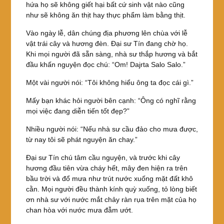
hứa họ sẽ không giết hại bất cứ sinh vật nào cũng
như sẽ không ăn thịt hay thực phẩm làm bằng thịt.
Vào ngày lễ, dân chúng địa phương lên chùa với lễ
vật trái cây và hương đèn. Đại sư Tín đang chờ họ.
Khi mọi người đã sẵn sàng, nhà sư thắp hương và bắt
đầu khấn nguyện đọc chú: “Om! Dajrta Salo Salo.”
Một vài người nói: “Tôi không hiểu ông ta đọc cái gì.”
Mấy bạn khác hỏi người bên cạnh: “Ông có nghĩ rằng
mọi việc đang diễn tiến tốt đẹp?”
Nhiều người nói: “Nếu nhà sư cầu đảo cho mưa được,
từ nay tôi sẽ phát nguyện ăn chay.”
Đại sư Tín chú tâm cầu nguyện, và trước khi cây
hương đầu tiên vừa cháy hết, mây đen hiện ra trên
bầu trời và đổ mưa như trút nước xuống mặt đất khô
cằn. Mọi người đều thành kính quỳ xuống, tỏ lòng biết
ơn nhà sư với nước mắt chảy ràn rụa trên mặt của họ
chan hòa với nước mưa đẫm ướt.