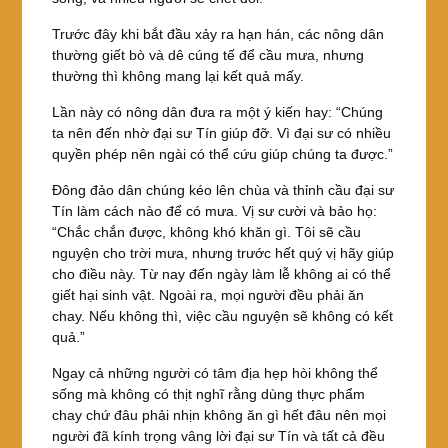
Trước đây khi bắt đầu xảy ra hạn hán, các nông dân
thường giết bò và dê cúng tế để cầu mưa, nhưng
thường thì không mang lại kết quả mấy.
Lần này có nông dân đưa ra một ý kiến hay: “Chúng
ta nên đến nhờ đại sư Tín giúp đỡ. Vì đại sư có nhiều
quyền phép nên ngài có thể cứu giúp chúng ta được.”
Đông đảo dân chúng kéo lên chùa và thỉnh cầu đại sư
Tín làm cách nào để có mưa. Vị sư cười và bảo họ:
“Chắc chắn được, không khó khăn gì. Tôi sẽ cầu
nguyện cho trời mưa, nhưng trước hết quý vị hãy giúp
cho điều này. Từ nay đến ngày làm lễ không ai có thể
giết hại sinh vật. Ngoài ra, mọi người đều phải ăn
chay. Nếu không thì, việc cầu nguyện sẽ không có kết
quả.”
Ngay cả những người có tâm địa hẹp hòi không thể
sống mà không có thịt nghĩ rằng dùng thực phẩm
chay chứ đâu phải nhịn không ăn gì hết đâu nên mọi
người đã kính trọng vâng lời đại sư Tín và tất cả đều