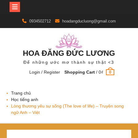
Skip
0934502712
hoadangducluong@gmail.com
to
content
HOA ĐĂNG ĐỨC LƯƠNG
Để những ước mơ thành sự thật <3
Login / Register
Shopping Cart
/
0
₫
0
Trang chủ
Học tiếng anh
Lòng thương yêu sự sống (The love of life) – Truyện song
ngữ Anh – Việt