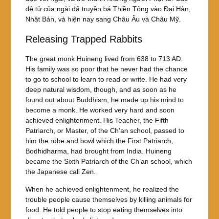
đệ tử của ngài đã truyền bá Thiền Tông vào Đại Hàn,
Nhật Bản, và hiện nay sang Châu Âu và Châu Mỹ.
Releasing Trapped Rabbits
The great monk Huineng lived from 638 to 713 AD.
His family was so poor that he never had the chance
to go to school to learn to read or write. He had very
deep natural wisdom, though, and as soon as he
found out about Buddhism, he made up his mind to
become a monk. He worked very hard and soon
achieved enlightenment. His Teacher, the Fifth
Patriarch, or Master, of the Ch’an school, passed to
him the robe and bowl which the First Patriarch,
Bodhidharma, had brought from India. Huineng
became the Sixth Patriarch of the Ch’an school, which
the Japanese call Zen.
When he achieved enlightenment, he realized the
trouble people cause themselves by killing animals for
food. He told people to stop eating themselves into