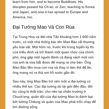
learn from him, and to become Buddhists. His
disciples passed his Ch’an, or Zen, teaching to Korea
and Japan, and now it has spread to Europe and
America, too.
Đại Tướng Mao Và Con Rùa
Tại Trung Hoa và đời nhà Tấn khoảng hơn 1.600 năm
trước, có một nhà thông bác tên Mao Bảo rất thương
yêu loài vật. Một hôm nọ, trước khi trúng tuyển kỳ thi
của triều đình và trở thành một quan chức của chính
phủ, ông gặp một người đánh cá đang xách một con
rùa anh ta vừa bắt được để mang ra chợ bán. Ông
Mao Bảo liền mua con rùa và thay vì làm thịt để ăn,
ông mang nó ra thả nơi hồ nước gần đó.
Sau này, ông Mao Bảo trở nên một vị đại tướng có
nhiều thế lực. Các đại tướng dù tài giỏi đến đâu, đôi
lúc cũng bị thất trận; cho nên tại chiến trường ở
Chuch’eng, quân đội của đại tướng Mao bị đánh bại
bởi tướng Chilung và quân của Mao phải trốn chạy để
tìm đường sống.