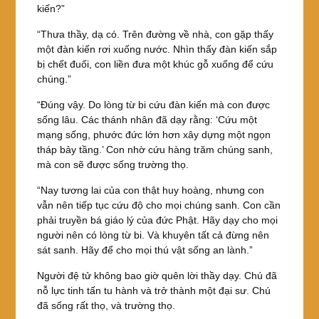
kiến?”
“Thưa thầy, dạ có. Trên đường về nhà, con gặp thấy
một đàn kiến rơi xuống nước. Nhìn thấy đàn kiến sắp
bị chết đuối, con liền đưa một khúc gỗ xuống để cứu
chúng.”
“Đúng vậy. Do lòng từ bi cứu đàn kiến mà con được
sống lâu. Các thánh nhân đã dạy rằng: ‘Cứu một
mạng sống, phước đức lớn hơn xây dựng một ngọn
tháp bảy tầng.’ Con nhờ cứu hàng trăm chúng sanh,
mà con sẽ được sống trường thọ.
“Nay tương lai của con thật huy hoàng, nhưng con
vẫn nên tiếp tục cứu độ cho mọi chúng sanh. Con cần
phải truyền bá giáo lý của đức Phật. Hãy dạy cho mọi
người nên có lòng từ bi. Và khuyên tất cả đừng nên
sát sanh. Hãy để cho mọi thú vật sống an lành.”
Người đệ tử không bao giờ quên lời thầy dạy. Chú đã
nỗ lực tinh tấn tu hành và trở thành một đại sư. Chú
đã sống rất thọ, và trường thọ.