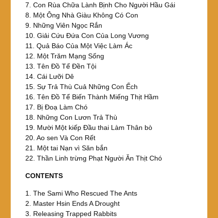
7. Con Rùa Chữa Lành Bịnh Cho Người Hầu Gái
8. Một Ông Nhà Giàu Không Có Con
9. Những Viên Ngọc Rắn
10. Giải Cứu Đứa Con Của Long Vương
11. Quả Báo Của Một Việc Làm Ác
12. Một Trăm Mạng Sống
13. Tên Đồ Tể Đền Tội
14. Cái Lưỡi Dê
15. Sự Trả Thù Cuả Những Con Ếch
16. Tên Đồ Tể Biến Thành Miếng Thịt Hầm
17. Bị Đoạ Làm Chó
18. Những Con Lươn Trả Thù
19. Mười Một kiếp Đầu thai Làm Thân bò
20. Ao sen Và Con Rết
21. Một tai Nạn vì Săn bắn
22. Thần Linh trừng Phạt Người Ăn Thịt Chó
CONTENTS
1. The Sami Who Rescued The Ants
2. Master Hsin Ends A Drought
3. Releasing Trapped Rabbits