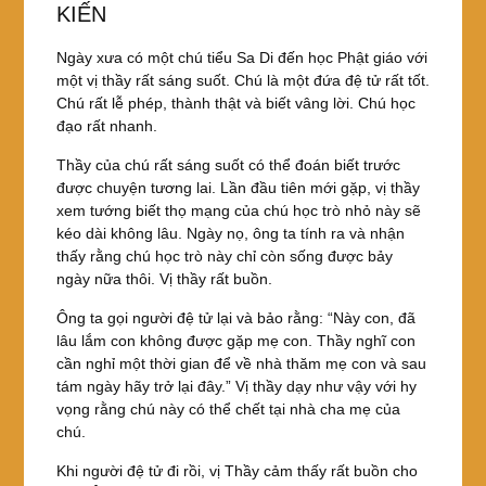
KIẾN
Ngày xưa có một chú tiểu Sa Di đến học Phật giáo với
một vị thầy rất sáng suốt. Chú là một đứa đệ tử rất tốt.
Chú rất lễ phép, thành thật và biết vâng lời. Chú học
đạo rất nhanh.
Thầy của chú rất sáng suốt có thể đoán biết trước
được chuyện tương lai. Lần đầu tiên mới gặp, vị thầy
xem tướng biết thọ mạng của chú học trò nhỏ này sẽ
kéo dài không lâu. Ngày nọ, ông ta tính ra và nhận
thấy rằng chú học trò này chỉ còn sống được bảy
ngày nữa thôi. Vị thầy rất buồn.
Ông ta gọi người đệ tử lại và bảo rằng: “Này con, đã
lâu lắm con không được gặp mẹ con. Thầy nghĩ con
cần nghỉ một thời gian để về nhà thăm mẹ con và sau
tám ngày hãy trở lại đây.” Vị thầy dạy như vậy với hy
vọng rằng chú này có thể chết tại nhà cha mẹ của
chú.
Khi người đệ tử đi rồi, vị Thầy cảm thấy rất buồn cho