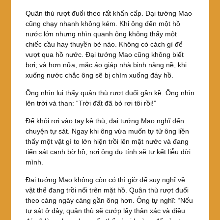
Quân thù rượt đuổi theo rất khẩn cấp. Đại tướng Mao
cũng chạy nhanh không kém. Khi ông đến một hồ
nước lớn nhưng nhìn quanh ông không thấy một
chiếc cầu hay thuyền bè nào. Không có cách gì để
vượt qua hồ nước. Đại tướng Mao cũng không biết
bơi; và hơn nữa, mặc áo giáp nhà binh nặng nề, khi
xuống nước chắc ông sẽ bị chìm xuống đáy hồ.
Ông nhìn lui thấy quân thù rượt đuổi gần kề. Ông nhìn
lên trời và than: “Trời đất đã bỏ rơi tôi rồi!”
Để khỏi rơi vào tay kẻ thù, đại tướng Mao nghĩ đến
chuyện tự sát. Ngay khi ông vừa muốn tự tử ông liền
thấy một vật gì to lớn hiện trồi lên mặt nước và đang
tiến sát cạnh bờ hồ, nơi ông dự tính sẽ tự kết liễu đời
mình.
Đại tướng Mao không còn có thì giờ để suy nghĩ về
vật thể đang trồi nổi trên mặt hồ. Quân thù rượt đuổi
theo càng ngày càng gần ông hơn. Ông tự nghĩ: “Nếu
tự sát ở đây, quân thù sẽ cướp lấy thân xác và điều