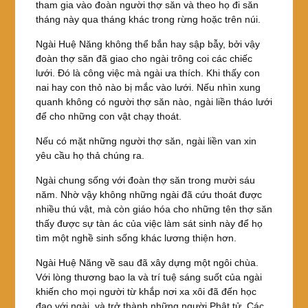
tham gia vào đoàn người thợ săn và theo họ đi săn
tháng này qua tháng khác trong rừng hoặc trên núi.
Ngài Huệ Năng không thể bắn hay sập bẫy, bởi vậy
đoàn thợ săn đã giao cho ngài trông coi các chiếc
lưới. Đó là công việc mà ngài ưa thích. Khi thấy con
nai hay con thỏ nào bị mắc vào lưới. Nếu nhìn xung
quanh không có người thợ săn nào, ngài liền tháo lưới
để cho những con vật chạy thoát.
Nếu có mặt những người thợ săn, ngài liền van xin
yêu cầu họ thả chúng ra.
Ngài chung sống với đoàn thợ săn trong mười sáu
năm. Nhờ vậy không những ngài đã cứu thoát được
nhiều thú vật, mà còn giáo hóa cho những tên thợ săn
thấy được sự tàn ác của việc làm sát sinh này để họ
tìm một nghề sinh sống khác lương thiện hơn.
Ngài Huệ Năng về sau đã xây dựng một ngôi chùa.
Với lòng thương bao la và trí tuệ sáng suốt của ngài
khiến cho mọi người từ khắp nơi xa xôi đã đến học
đạo với ngài, và trở thành những người Phật tử. Các