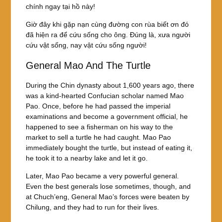
chính ngay tại hồ này!
Giờ đây khi gặp nạn cùng đường con rùa biết ơn đó
đã hiện ra để cứu sống cho ông. Đúng là, xưa người
cứu vật sống, nay vật cứu sống người!
General Mao And The Turtle
During the Chin dynasty about 1,600 years ago, there
was a kind-hearted Confucian scholar named Mao
Pao. Once, before he had passed the imperial
examinations and become a government official, he
happened to see a fisherman on his way to the
market to sell a turtle he had caught. Mao Pao
immediately bought the turtle, but instead of eating it,
he took it to a nearby lake and let it go.
Later, Mao Pao became a very powerful general.
Even the best generals lose sometimes, though, and
at Chuch’eng, General Mao’s forces were beaten by
Chilung, and they had to run for their lives.