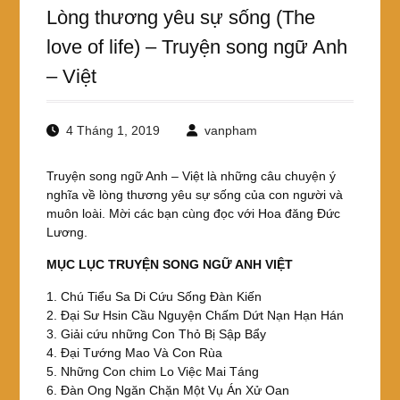
Lòng thương yêu sự sống (The
love of life) – Truyện song ngữ Anh
– Việt
4 Tháng 1, 2019
vanpham
Truyện song ngữ Anh – Việt là những câu chuyện ý
nghĩa về lòng thương yêu sự sống của con người và
muôn loài. Mời các bạn cùng đọc với Hoa đăng Đức
Lương.
MỤC LỤC TRUYỆN SONG NGỮ ANH VIỆT
1. Chú Tiểu Sa Di Cứu Sống Đàn Kiến
2. Đại Sư Hsin Cầu Nguyện Chấm Dứt Nạn Hạn Hán
3. Giải cứu những Con Thỏ Bị Sập Bẩy
4. Đại Tướng Mao Và Con Rùa
5. Những Con chim Lo Việc Mai Táng
6. Đàn Ong Ngăn Chặn Một Vụ Án Xử Oan