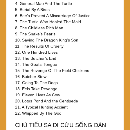
4. General Mao And The Turtle
5. Burial By A Birds
6. Bee’s Prevent A Miscarriage Of Justice
7. The Turtle Who Healed The Maid
8. The Childless Rich Man
9. The Snake’s Pearls
10. Saving The Dragon King’s Son
11. The Results Of Cruelty
12. One Hundred Lives
13. The Butcher’s End
14. The Goat’s Tongue
15. The Revenge Of The Field Chickens
16. Butcher Stew
17. Going To The Dogs
18. Eels Take Revenge
19. Eleven Lives As Cow
20. Lotus Pond And the Centipede
21. A Typical Hunting Accient
22. Whipped By The God
CHÚ TIỂU SA DI CỨU SỐNG ĐÀN