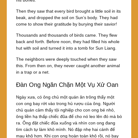
his bones.
Then they saw that every bird brought a little soil in its
beak, and dropped the soil on Sun’s body. They had
come to show their gratitude by burying their savior!
Thousands and thousands of birds came. They flew
back and forth. Before noon, they had filled his whole
hut with soil and turned it into a tomb for Sun Liang.
The neighbors were deeply touched when they saw
this. From then on, they never caught another animal
in a trap or a net.
Đàn Ong Ngăn Chặn Một Vụ Xử Oan
Ngày xưa, có ông chủ một quán ăn trông thấy một
con ong bay rớt vào trong hủ rượu của ông. Người
chủ quán cảm thấy tội nghiệp cho con ong bé nhỏ,
ông liền hạ thấp chiếc đũa để cho nó leo lên đó mà bò
ra. Ông đặt chiếc đũa xuống và nhìn con ong đang
tìm cách tự làm khô mình. Nó đập nhẹ hai cánh để
mau khô hơn. Khi con ong hoàn toàn khô rồi, nó bay