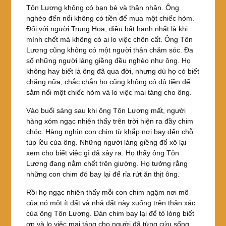
Tôn Lương không có bạn bè và thân nhân. Ông
nghèo đến nổi không có tiền để mua một chiếc hòm.
Đối với người Trung Hoa, điều bất hạnh nhất là khi
mình chết mà không có ai lo việc chôn cất. Ông Tôn
Lương cũng không có một người thân chăm sóc. Đa
số những người láng giềng đều nghèo như ông. Họ
không hay biết là ông đã qua đời, nhưng dù họ có biết
chăng nữa, chắc chắn họ cũng không có đủ tiền để
sắm nổi một chiếc hòm và lo việc mai táng cho ông.
Vào buổi sáng sau khi ông Tôn Lương mất, người
hàng xóm ngạc nhiên thấy trên trời hiện ra đầy chim
chóc. Hàng nghìn con chim từ khắp nơi bay đến chỗ
túp lều của ông. Những người láng giềng đổ xô lại
xem cho biết việc gì đã xảy ra. Họ thấy ông Tôn
Lương đang nằm chết trên giường. Họ tưởng rằng
những con chim đó bay lại để rỉa rứt ăn thịt ông.
Rồi họ ngạc nhiên thấy mỗi con chim ngậm nơi mõ
của nó một ít đất và nhả đất này xuống trên thân xác
của ông Tôn Lương. Đàn chim bay lại để tỏ lòng biết
ơn và lo việc mai táng cho người đã từng cứu sống