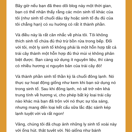
Bây giờ nếu bạn đã theo dõi blog này một thời gian,
bạn có thể nhận thấy rằng các món sinh tố khác của
tôi (như sinh tố chuối dâu tây hoặc sinh tố đu đủ của
tôi chẳng hạn) có xu hướng có rất ít thành phần.
Và điều này là rất cân nhắc về phía tôi. Tôi không
thích sinh tố chứa đủ thứ trừ bồn rửa trong bếp. Đối
với tôi, một ly sinh tố không phải là một hỗn hợp tất cả
trái cây thành một hỗn hợp đủ thứ mùi vị không phân
biệt được. Bạn càng sử dụng ít nguyên liệu, thì càng
có nhiều hương vị nguyên bản của trái cây đó!
Và thành phần sinh tố thần kỳ là chuối đông lạnh. Nó
thực sự hoạt động giống như kem khi bạn sử dụng nó
trong sinh tố. Sau khi đông lạnh, nó sẽ trở nên khá
trung tính về hương vị, cho phép bất kỳ loại trái cây
nào khác mà bạn đã trộn với nó thực sự tỏa sáng,
nhưng mang đến loại kết cấu sữa lắc đặc sánh kép
lạnh tuyệt vời và rất ngon!
Vâng, chúng tôi đã chụp ảnh những ly sinh tố xoài này
với ống hút, thật tuyệt vời. Nó giống như bánh