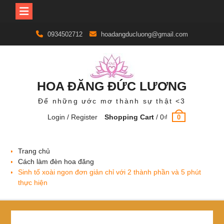
Skip
0934502712
hoadangducluong@gmail.com
to
content
HOA ĐĂNG ĐỨC LƯƠNG
Để những ước mơ thành sự thật <3
Login / Register
Shopping Cart
/
0
₫
0
Trang chủ
Cách làm đèn hoa đăng
Sinh tố xoài ngon đơn giản chỉ với 2 thành phần và 5 phút
thực hiện