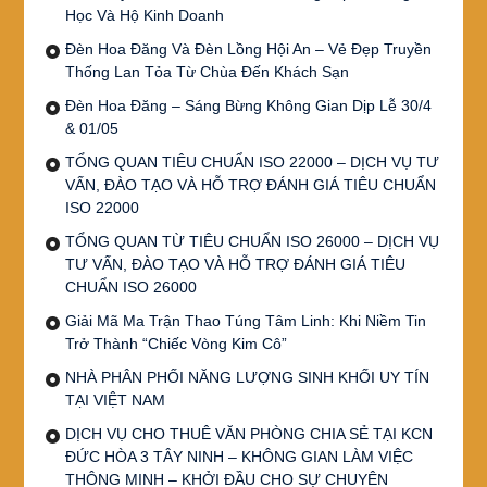
Học Và Hộ Kinh Doanh
Đèn Hoa Đăng Và Đèn Lồng Hội An – Vẻ Đẹp Truyền
Thống Lan Tỏa Từ Chùa Đến Khách Sạn
Đèn Hoa Đăng – Sáng Bừng Không Gian Dịp Lễ 30/4
& 01/05
TỔNG QUAN TIÊU CHUẨN ISO 22000 – DỊCH VỤ TƯ
VẤN, ĐÀO TẠO VÀ HỖ TRỢ ĐÁNH GIÁ TIÊU CHUẨN
ISO 22000
TỔNG QUAN TỪ TIÊU CHUẨN ISO 26000 – DỊCH VỤ
TƯ VẤN, ĐÀO TẠO VÀ HỖ TRỢ ĐÁNH GIÁ TIÊU
CHUẨN ISO 26000
Giải Mã Ma Trận Thao Túng Tâm Linh: Khi Niềm Tin
Trở Thành “Chiếc Vòng Kim Cô”
NHÀ PHÂN PHỐI NĂNG LƯỢNG SINH KHỐI UY TÍN
TẠI VIỆT NAM
DỊCH VỤ CHO THUÊ VĂN PHÒNG CHIA SẺ TẠI KCN
ĐỨC HÒA 3 TÂY NINH – KHÔNG GIAN LÀM VIỆC
THÔNG MINH – KHỞI ĐẦU CHO SỰ CHUYÊN