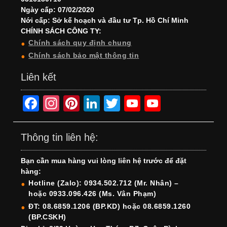
Ngày cấp: 07/02/2020
Nới cấp: Sở kế hoạch và đầu tư Tp. Hồ Chí Minh
CHÍNH SÁCH CÔNG TY:
Chính sách quy định chung
Chính sách bảo mật thông tin
Liên kết
F
In
Pi
Li
T
Y
Y
a
st
nt
n
wi
o
o
c
a
er
k
tt
u
u
Thông tin liên hệ:
e
gr
e
e
er
T
T
Bạn cần mua hàng vui lòng liên hệ trước để đặt
b
a
st
dI
u
u
hàng:
o
m
n
b
b
Hotline (Zalo): 0934.502.712 (Mr. Nhân) –
hoặc 0933.096.426 (Ms. Vân Phạm)
o
e
e
ĐT: 08.6859.1206 (BP.KD) hoặc 08.6859.1260
k
C
(BP.CSKH)