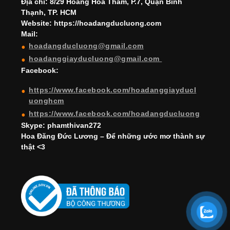
h
Địa chỉ: 8/29 Hoàng Hoa Thám, P.7, Quận Bình
Thạnh, TP. HCM
a
Website: https://hoadangducluong.com
Mail:
n
hoadangducluong@gmail.com
n
hoadanggiayducluong@gmail.com
el
Facebook:
https://www.facebook.com/hoadanggiayducl
uonghcm
https://www.facebook.com/hoadangducluong
Skype: phamthivan272
Hoa Đăng Đức Lương – Để những ước mơ thành sự
thật <3