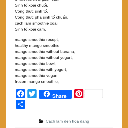
Sinh tố xoài chuối,
Công thức sinh tố,
Công thức pha sinh tố chuẩn,
cách làm smoothie xoài,
Sinh tố xoài cam,
mango smoothie recept,
healthy mango smoothie,
mango smoothie without banana,
mango smoothie without yogurt,
mango smoothie bowl,
mango smoothie with yogurt,
mango smoothie vegan,
frozen mango smoothie,
F
T
Pi
Share
a
wi
nt
S
c
tt
er
h
e
er
e
ar
Cách làm đèn hoa đăng