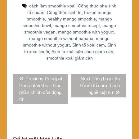
b
st
e
cách làm smoothie xoài
,
Công thức pha sinh
o
tố chuẩn
,
Công thức sinh tố
,
frozen mango
smoothie
,
healthy mango smoothie
,
mango
o
smoothie bowl
,
mango smoothie recept
,
mango
k
smoothie vegan
,
mango smoothie with yogurt
,
mango smoothie without banana
,
mango
smoothie without yogurt
,
Sinh tố xoài cam
,
Sinh
tố xoài chuối
,
Sinh to xoài sữa chua giảm cân
,
smoothie xoài giảm cân
Điều
Previous
Next
Previous
Principal
Next
Tổng hợp câu
hướng
post:
post:
Parts of Verbs – Các
hỏi về tổ chức hành
bài
phần chính của động
nghề luật sư
viết
từ