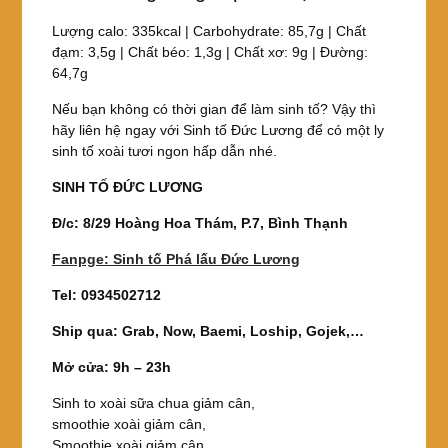
Lượng calo: 335kcal | Carbohydrate: 85,7g | Chất
đạm: 3,5g | Chất béo: 1,3g | Chất xơ: 9g | Đường:
64,7g
Nếu bạn không có thời gian để làm sinh tố? Vậy thì
hãy liên hệ ngay với Sinh tố Đức Lương để có một ly
sinh tố xoài tươi ngon hấp dẫn nhé.
SINH TỐ ĐỨC LƯƠNG
Đ/c: 8/29 Hoàng Hoa Thám, P.7, Bình Thạnh
Fanpge: Sinh tố Phá lấu Đức Lương
Tel: 0934502712
Ship qua: Grab, Now, Baemi, Loship, Gojek,…
Mở cửa: 9h – 23h
Sinh to xoài sữa chua giảm cân,
smoothie xoài giảm cân,
Smoothie xoài giảm cân,