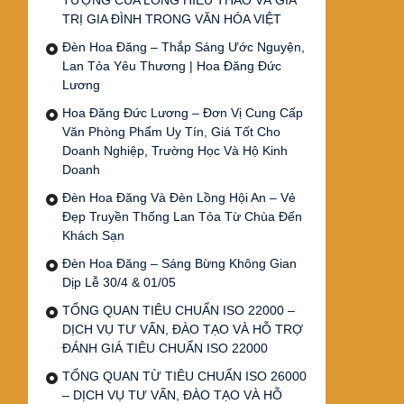
TƯỢNG CỦA LÒNG HIẾU THẢO VÀ GIÁ
TRỊ GIA ĐÌNH TRONG VĂN HÓA VIỆT
Đèn Hoa Đăng – Thắp Sáng Ước Nguyện,
Lan Tỏa Yêu Thương | Hoa Đăng Đức
Lương
Hoa Đăng Đức Lương – Đơn Vị Cung Cấp
Văn Phòng Phẩm Uy Tín, Giá Tốt Cho
Doanh Nghiệp, Trường Học Và Hộ Kinh
Doanh
Đèn Hoa Đăng Và Đèn Lồng Hội An – Vẻ
Đẹp Truyền Thống Lan Tỏa Từ Chùa Đến
Khách Sạn
Đèn Hoa Đăng – Sáng Bừng Không Gian
Dịp Lễ 30/4 & 01/05
TỔNG QUAN TIÊU CHUẨN ISO 22000 –
DỊCH VỤ TƯ VẤN, ĐÀO TẠO VÀ HỖ TRỢ
ĐÁNH GIÁ TIÊU CHUẨN ISO 22000
TỔNG QUAN TỪ TIÊU CHUẨN ISO 26000
– DỊCH VỤ TƯ VẤN, ĐÀO TẠO VÀ HỖ