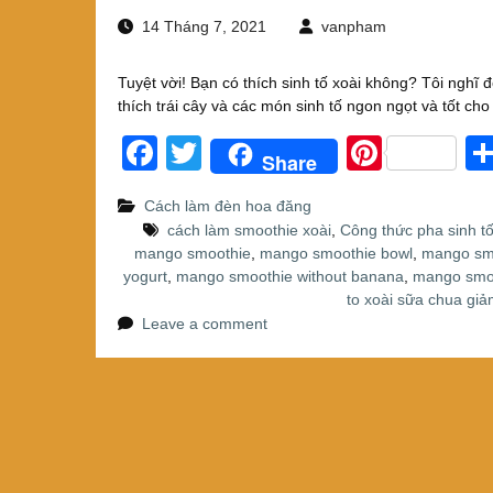
14 Tháng 7, 2021
vanpham
Tuyệt vời! Bạn có thích sinh tố xoài không? Tôi nghĩ đó
thích trái cây và các món sinh tố ngon ngọt và tốt cho
F
T
Pi
Share
a
wi
nt
Cách làm đèn hoa đăng
c
tt
er
cách làm smoothie xoài
,
Công thức pha sinh t
e
er
e
mango smoothie
,
mango smoothie bowl
,
mango smo
yogurt
,
mango smoothie without banana
,
mango smoo
b
st
to xoài sữa chua gi
o
Leave a comment
o
k