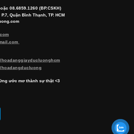
hoặc 08.6859.1260 (BP.CSKH)
, P.7, Quận Bình Thạnh, TP. HCM
luong.com
.com
mail.com
m/hoadanggiayducluonghcm
m/hoadangducluong
ng ước mơ thành sự thật <3