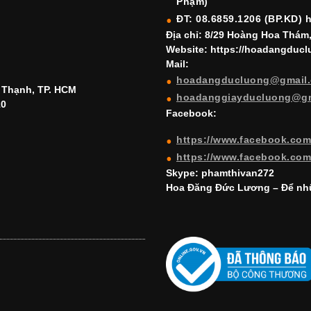
Phạm)
ĐT: 08.6859.1206 (BP.KD) 
Địa chỉ: 8/29 Hoàng Hoa Thám
Website: https://hoadangduc
Mail:
hoadangducluong@gmail
h Thạnh, TP. HCM
hoadanggiayducluong@g
10
Facebook:
https://www.facebook.co
https://www.facebook.co
Skype: phamthivan272
Hoa Đăng Đức Lương – Để nhữ