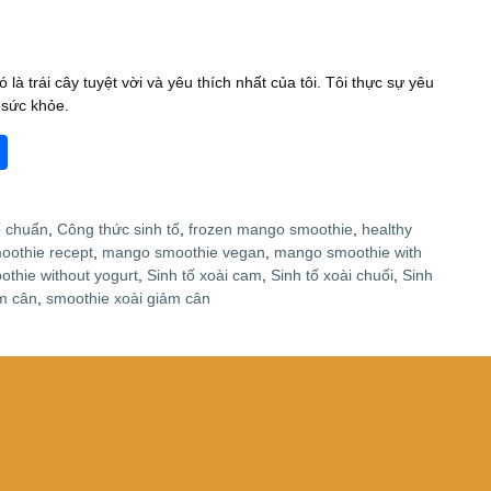
 là trái cây tuyệt vời và yêu thích nhất của tôi. Tôi thực sự yêu
 sức khỏe.
S
h
ar
ố chuẩn
,
Công thức sinh tố
,
frozen mango smoothie
,
healthy
e
othie recept
,
mango smoothie vegan
,
mango smoothie with
thie without yogurt
,
Sinh tố xoài cam
,
Sinh tố xoài chuối
,
Sinh
ảm cân
,
smoothie xoài giảm cân