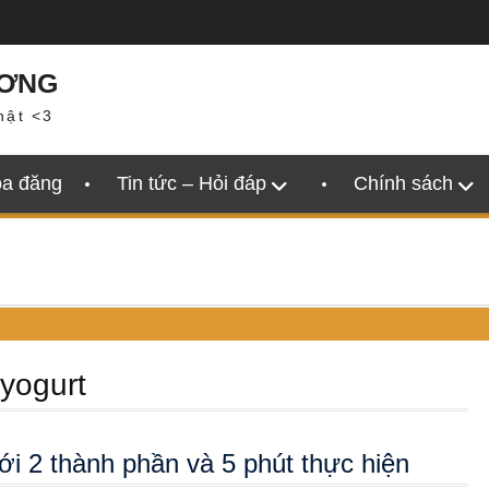
ƯƠNG
hật <3
oa đăng
Tin tức – Hỏi đáp
Chính sách
yogurt
với 2 thành phần và 5 phút thực hiện