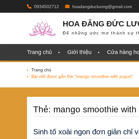
Skip
0934502712
hoadangducluong@gmail.com
to
content
HOA ĐĂNG ĐỨC L
Để những ước mơ thành sự t
Trang chủ
Giới thiệu
Cửa hàng h
Trang chủ
Bài viết được gắn thẻ “mango smoothie with yogurt”
Thẻ:
mango smoothie with 
Sinh tố xoài ngon đơn giản chỉ 