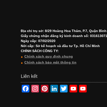
Địa chỉ trụ sở: 8/29 Hoàng Hoa Thám, P.7, Quận Bìn
Giấy chứng nhận đăng ký kinh doanh số: 03161307
Ngày cấp: 07/02/2020
Nới cấp: Sở kế hoạch và đầu tư Tp. Hồ Chí Minh
CHÍNH SÁCH CÔNG TY:
Chính sách quy định chung
Chính sách bảo mật thông tin
Liên kết
F
In
Pi
Li
T
Y
Y
a
st
nt
n
wi
o
o
c
a
er
k
tt
u
u