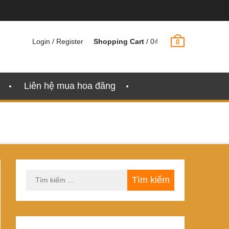
Login / Register
Shopping Cart
/
0
₫
0
Liên hệ mua hoa đăng
Tìm
kiếm
cho: