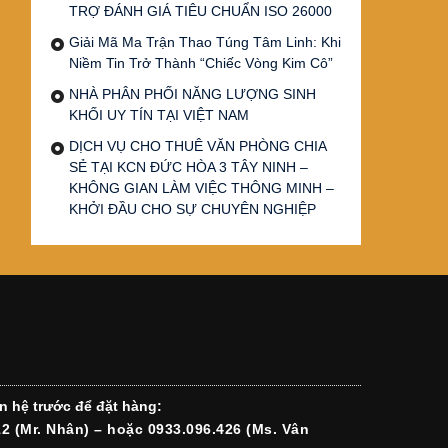
TRỢ ĐÁNH GIÁ TIÊU CHUẨN ISO 26000
Giải Mã Ma Trận Thao Túng Tâm Linh: Khi
Niềm Tin Trở Thành “Chiếc Vòng Kim Cô”
NHÀ PHÂN PHỐI NĂNG LƯỢNG SINH
KHỐI UY TÍN TẠI VIỆT NAM
DỊCH VỤ CHO THUÊ VĂN PHÒNG CHIA
SẺ TẠI KCN ĐỨC HÒA 3 TÂY NINH –
KHÔNG GIAN LÀM VIỆC THÔNG MINH –
KHỞI ĐẦU CHO SỰ CHUYÊN NGHIỆP
n hệ trước để đặt hàng:
12 (Mr. Nhân) – hoặc 0933.096.426 (Ms. Vân