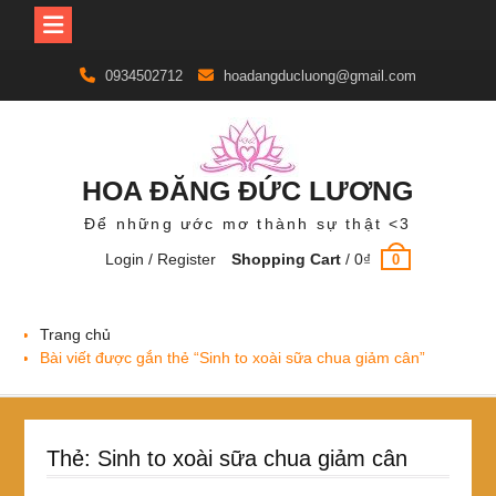
Skip
0934502712
hoadangducluong@gmail.com
to
content
HOA ĐĂNG ĐỨC LƯƠNG
Để những ước mơ thành sự thật <3
Login / Register
Shopping Cart
/
0
₫
0
Trang chủ
Bài viết được gắn thẻ “Sinh to xoài sữa chua giảm cân”
Thẻ:
Sinh to xoài sữa chua giảm cân