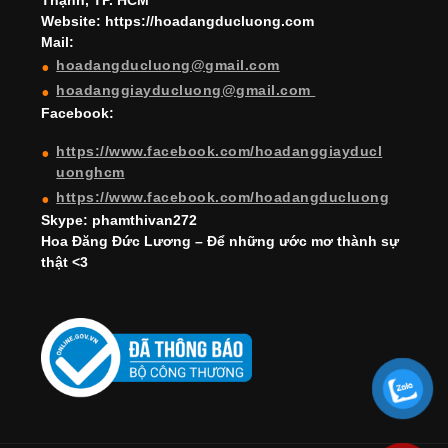
Thạnh, TP. HCM
a
Website: https://hoadangducluong.com
Mail:
n
hoadangducluong@gmail.com
n
hoadanggiayducluong@gmail.com
el
Facebook:
https://www.facebook.com/hoadanggiayducl
uonghcm
https://www.facebook.com/hoadangducluong
Skype: phamthivan272
Hoa Đăng Đức Lương – Để những ước mơ thành sự
thật <3