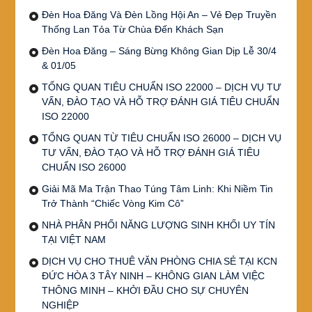
Đèn Hoa Đăng Và Đèn Lồng Hội An – Vẻ Đẹp Truyền
Thống Lan Tỏa Từ Chùa Đến Khách Sạn
Đèn Hoa Đăng – Sáng Bừng Không Gian Dịp Lễ 30/4
& 01/05
TỔNG QUAN TIÊU CHUẨN ISO 22000 – DỊCH VỤ TƯ
VẤN, ĐÀO TẠO VÀ HỖ TRỢ ĐÁNH GIÁ TIÊU CHUẨN
ISO 22000
TỔNG QUAN TỪ TIÊU CHUẨN ISO 26000 – DỊCH VỤ
TƯ VẤN, ĐÀO TẠO VÀ HỖ TRỢ ĐÁNH GIÁ TIÊU
CHUẨN ISO 26000
Giải Mã Ma Trận Thao Túng Tâm Linh: Khi Niềm Tin
Trở Thành “Chiếc Vòng Kim Cô”
NHÀ PHÂN PHỐI NĂNG LƯỢNG SINH KHỐI UY TÍN
TẠI VIỆT NAM
DỊCH VỤ CHO THUÊ VĂN PHÒNG CHIA SẺ TẠI KCN
ĐỨC HÒA 3 TÂY NINH – KHÔNG GIAN LÀM VIỆC
THÔNG MINH – KHỞI ĐẦU CHO SỰ CHUYÊN
NGHIỆP