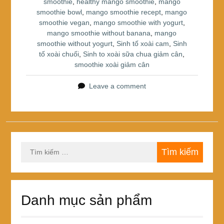
smoothie
,
healthy mango smoothie
,
mango
o
smoothie bowl
,
mango smoothie recept
,
mango
k
smoothie vegan
,
mango smoothie with yogurt
,
mango smoothie without banana
,
mango
smoothie without yogurt
,
Sinh tố xoài cam
,
Sinh
tố xoài chuối
,
Sinh to xoài sữa chua giảm cân
,
smoothie xoài giảm cân
Leave a comment
Tìm
kiếm
cho:
Danh mục sản phẩm