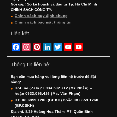
Nới cấp: Sở kế hoạch và đầu tư Tp. Hồ Chí Minh
CHÍNH SÁCH CÔNG TY:
Chính sách quy định chung
Chính sách bảo mật thông tin
Liên kết
F
In
Pi
Li
T
Y
Y
a
st
nt
n
wi
o
o
c
a
er
k
tt
u
u
Thông tin liên hệ:
e
gr
e
e
er
T
T
Bạn cần mua hàng vui lòng liên hệ trước để đặt
b
a
st
dI
u
u
hàng:
o
m
n
b
b
Hotline (Zalo): 0934.502.712 (Mr. Nhân) –
hoặc 0933.096.426 (Ms. Vân Phạm)
o
e
e
ĐT: 08.6859.1206 (BP.KD) hoặc 08.6859.1260
k
C
(BP.CSKH)
h
Địa chỉ: 8/29 Hoàng Hoa Thám, P.7, Quận Bình