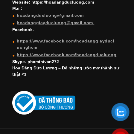
a
Website: https://hoadangducluong.com
Mail:
n
hoadangducluong@gmail.com
n
hoadanggiayducluong@gmail.com
el
Facebook:
https://www.facebook.com/hoadanggiayducl
uonghcm
https://www.facebook.com/hoadangducluong
Skype: phamthivan272
Hoa Đăng Đức Lương – Để những ước mơ thành sự
thật <3