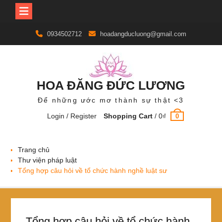
Skip
0934502712
hoadangducluong@gmail.com
to
content
HOA ĐĂNG ĐỨC LƯƠNG
Để những ước mơ thành sự thật <3
Login / Register
Shopping Cart
/
0
₫
0
Trang chủ
Thư viện pháp luật
Tổng hợp câu hỏi về tổ chức hành nghề luật sư
Tổng hợp câu hỏi về tổ chức hành