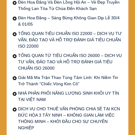
Đèn Hoa Đăng Và Đèn Lồng Hội An – Vẻ Đẹp Truyền
Thống Lan Tỏa Từ Chùa Đến Khách Sạn
Đèn Hoa Đăng – Sáng Bừng Không Gian Dịp Lễ 30/4
& 01/05
TỔNG QUAN TIÊU CHUẨN ISO 22000 – DỊCH VỤ TƯ
VẤN, ĐÀO TẠO VÀ HỖ TRỢ ĐÁNH GIÁ TIÊU CHUẨN
ISO 22000
TỔNG QUAN TỪ TIÊU CHUẨN ISO 26000 – DỊCH VỤ
TƯ VẤN, ĐÀO TẠO VÀ HỖ TRỢ ĐÁNH GIÁ TIÊU
CHUẨN ISO 26000
Giải Mã Ma Trận Thao Túng Tâm Linh: Khi Niềm Tin
Trở Thành “Chiếc Vòng Kim Cô”
NHÀ PHÂN PHỐI NĂNG LƯỢNG SINH KHỐI UY TÍN
TẠI VIỆT NAM
DỊCH VỤ CHO THUÊ VĂN PHÒNG CHIA SẺ TẠI KCN
ĐỨC HÒA 3 TÂY NINH – KHÔNG GIAN LÀM VIỆC
THÔNG MINH – KHỞI ĐẦU CHO SỰ CHUYÊN
NGHIỆP