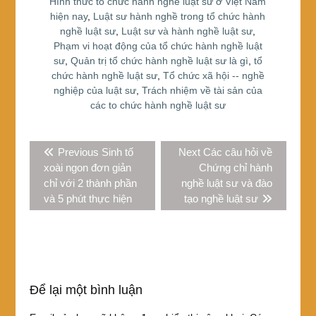
o
Hình thức tổ chức hành nghề luật sư ở Việt Nam
hiện nay
,
Luật sư hành nghề trong tổ chức hành
o
nghề luật sư
,
Luật sư và hành nghề luật sư
,
k
Phạm vi hoạt động của tổ chức hành nghề luật
sư
,
Quản trị tổ chức hành nghề luật sư là gì
,
tổ
chức hành nghề luật sư
,
Tổ chức xã hội -- nghề
nghiệp của luật sư
,
Trách nhiệm về tài sản của
các to chức hành nghề luật sư
Điều
Previous
Next
Previous
Sinh tố
Next
Các câu hỏi về
hướng
post:
post:
xoài ngon đơn giản
Chứng chỉ hành
bài
chỉ với 2 thành phần
nghề luật sư và đào
viết
và 5 phút thực hiện
tạo nghề luật sư
Để lại một bình luận