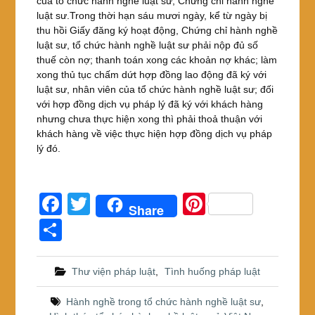
của tổ chức hành nghề luật sư, Chứng chỉ hành nghề
luật sư.Trong thời hạn sáu mươi ngày, kể từ ngày bị
thu hồi Giấy đăng ký hoạt động, Chứng chỉ hành nghề
luật sư, tổ chức hành nghề luật sư phải nộp đủ số
thuế còn nợ; thanh toán xong các khoản nợ khác; làm
xong thủ tục chấm dứt hợp đồng lao động đã ký với
luật sư, nhân viên của tổ chức hành nghề luật sư; đối
với hợp đồng dịch vụ pháp lý đã ký với khách hàng
nhưng chưa thực hiện xong thì phải thoả thuận với
khách hàng về việc thực hiện hợp đồng dịch vụ pháp
lý đó.
F
T
Pi
Share
a
wi
nt
S
c
tt
er
h
e
er
e
ar
Thư viện pháp luật
,
Tình huống pháp luật
b
st
e
Hành nghề trong tổ chức hành nghề luật sư
,