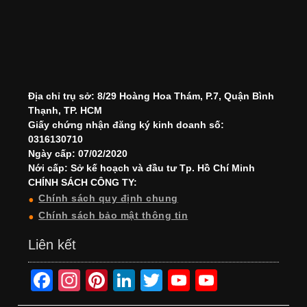
Địa chỉ trụ sở: 8/29 Hoàng Hoa Thám, P.7, Quận Bình
Thạnh, TP. HCM
Giấy chứng nhận đăng ký kinh doanh số:
0316130710
Ngày cấp: 07/02/2020
Nới cấp: Sở kế hoạch và đầu tư Tp. Hồ Chí Minh
CHÍNH SÁCH CÔNG TY:
Chính sách quy định chung
Chính sách bảo mật thông tin
Liên kết
F
In
Pi
Li
T
Y
Y
a
st
nt
n
wi
o
o