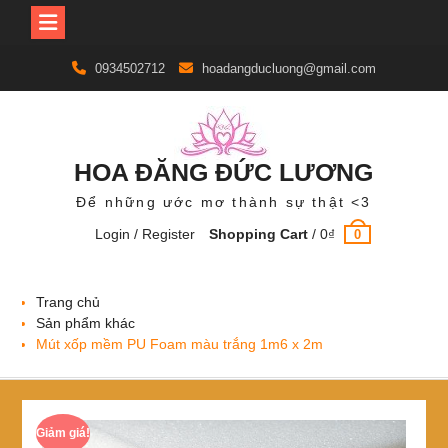
Skip
0934502712
hoadangducluong@gmail.com
to
content
HOA ĐĂNG ĐỨC LƯƠNG
Để những ước mơ thành sự thật <3
Login / Register
Shopping Cart
/
0
₫
0
Trang chủ
Sản phẩm khác
Mút xốp mềm PU Foam màu trắng 1m6 x 2m
Giảm giá!