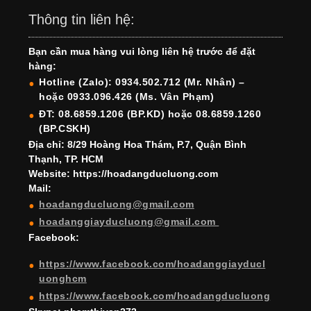
c
a
er
k
tt
u
u
Thông tin liên hệ:
e
gr
e
e
er
T
T
Bạn cần mua hàng vui lòng liên hệ trước để đặt
b
a
st
dI
u
u
hàng:
o
m
n
b
b
Hotline (Zalo): 0934.502.712 (Mr. Nhân) –
hoặc 0933.096.426 (Ms. Vân Phạm)
o
e
e
ĐT: 08.6859.1206 (BP.KD) hoặc 08.6859.1260
k
C
(BP.CSKH)
h
Địa chỉ: 8/29 Hoàng Hoa Thám, P.7, Quận Bình
Thạnh, TP. HCM
a
Website: https://hoadangducluong.com
Mail:
n
hoadangducluong@gmail.com
n
hoadanggiayducluong@gmail.com
el
Facebook:
https://www.facebook.com/hoadanggiayducl
uonghcm
https://www.facebook.com/hoadangducluong