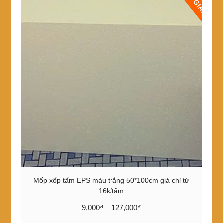
Mốp xốp tấm EPS màu trắng 50*100cm giá chỉ từ
16k/tấm
Khoảng
9,000
₫
–
127,000
₫
giá:
Sản