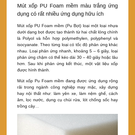
o
Mút xốp PU Foam mềm màu trắng ứng
o
dụng có rất nhiều ứng dụng hữu ích
k
Mút xốp PU Foam mềm (Pu Bọt) loại một loại nhựa
dưới dạng bọt được tạo thành từ hai chất lỏng chính
là Polyol và hỗn hợp polymethylen, polyphenyl và
isocyanate. Theo từng loại có tốc độ phản ứng khác
nhau. Loại phản ứng nhanh, khoảng 5 – 6 giây, loại
phản ứng chậm có thể kéo dài 30 – 40 giây hoặc lâu
hơn. Sau khi phản ứng kết thúc, một vật liệu xốp
được hình thành.
Mút xốp Pu Foam mềm đang được ứng dụng rộng
rãi trong ngành công nghiệp may mặc, xây dựng
hay nội thất như: làm yên xe, làm nệm ghế, cách
âm, lọc nước, dụng cụ chùi rửa, lót chống sốc hay
trồng cây…