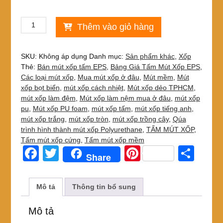
Mút
Thêm vào giỏ hàng
xốp
mềm
PU
SKU:
Không áp dụng
Danh mục:
Sản phẩm khác
,
Xốp
Foam
Thẻ:
Bán mút xốp tấm EPS
,
Bảng Giá Tấm Mút Xốp EPS
,
màu
Các loại mút xốp
,
Mua mút xốp ở đâu
,
Mút mềm
,
Mút
trắng
xốp bọt biển
,
mút xốp cách nhiệt
,
Mút xốp dẻo TPHCM
,
1m6
mút xốp làm đệm
,
Mút xốp làm nệm mua ở đâu
,
mút xốp
x
pu
,
Mút xốp PU foam
,
mút xốp tấm
,
mút xốp tiếng anh
,
2m
mút xốp trắng
,
mút xốp tròn
,
mút xốp trồng cây
,
Qúa
số
trình hình thành mút xốp Polyurethane
,
TẤM MÚT XỐP
,
lượng
Tấm mút xốp cứng
,
Tấm mút xốp mềm
F
T
Pi
S
Share
a
wi
nt
h
c
tt
er
ar
Mô tả
Thông tin bổ sung
e
er
e
e
Mô tả
b
st