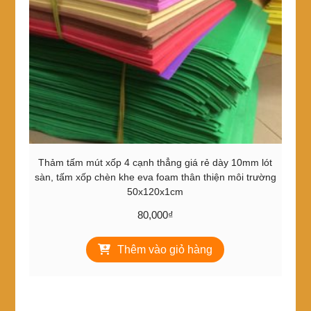
được
chọn
trên
trang
sản
phẩm
Thảm tấm mút xốp 4 cạnh thẳng giá rẻ dày 10mm lót
sàn, tấm xốp chèn khe eva foam thân thiện môi trường
50x120x1cm
80,000
₫
Thêm vào giỏ hàng