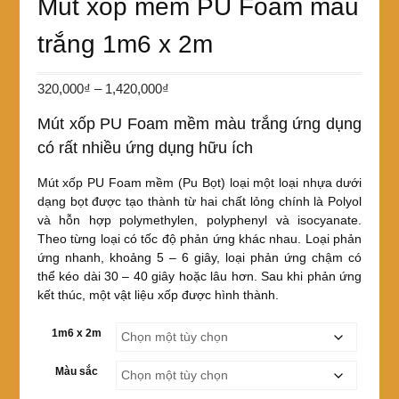
Mút xốp mềm PU Foam màu
trắng 1m6 x 2m
Khoảng
320,000
₫
–
1,420,000
₫
giá:
Mút xốp PU Foam mềm màu trắng ứng dụng
từ
có rất nhiều ứng dụng hữu ích
320,000₫
đến
Mút xốp PU Foam mềm (Pu Bọt) loại một loại nhựa dưới
1,420,000₫
dạng bọt được tạo thành từ hai chất lỏng chính là Polyol
và hỗn hợp polymethylen, polyphenyl và isocyanate.
Theo từng loại có tốc độ phản ứng khác nhau. Loại phản
ứng nhanh, khoảng 5 – 6 giây, loại phản ứng chậm có
thể kéo dài 30 – 40 giây hoặc lâu hơn. Sau khi phản ứng
kết thúc, một vật liệu xốp được hình thành.
1m6 x 2m
Màu sắc