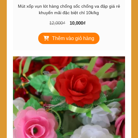
Mút xốp vụn lót hàng chống sốc chống va đập giá rẻ
khuyến mãi đặc biệt chỉ 10k/kg
Giá
Giá
12,000
₫
10,000
₫
gốc
hiện
là:
tại
Thêm vào giỏ hàng
12,000₫.
là:
10,000₫.