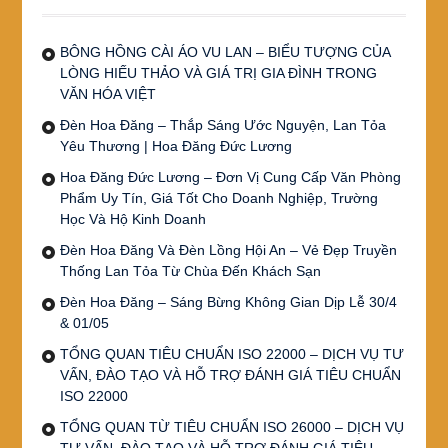
BÔNG HỒNG CÀI ÁO VU LAN – BIỂU TƯỢNG CỦA
LÒNG HIẾU THẢO VÀ GIÁ TRỊ GIA ĐÌNH TRONG
VĂN HÓA VIỆT
Đèn Hoa Đăng – Thắp Sáng Ước Nguyện, Lan Tỏa
Yêu Thương | Hoa Đăng Đức Lương
Hoa Đăng Đức Lương – Đơn Vị Cung Cấp Văn Phòng
Phẩm Uy Tín, Giá Tốt Cho Doanh Nghiệp, Trường
Học Và Hộ Kinh Doanh
Đèn Hoa Đăng Và Đèn Lồng Hội An – Vẻ Đẹp Truyền
Thống Lan Tỏa Từ Chùa Đến Khách Sạn
Đèn Hoa Đăng – Sáng Bừng Không Gian Dịp Lễ 30/4
& 01/05
TỔNG QUAN TIÊU CHUẨN ISO 22000 – DỊCH VỤ TƯ
VẤN, ĐÀO TẠO VÀ HỖ TRỢ ĐÁNH GIÁ TIÊU CHUẨN
ISO 22000
TỔNG QUAN TỪ TIÊU CHUẨN ISO 26000 – DỊCH VỤ
TƯ VẤN, ĐÀO TẠO VÀ HỖ TRỢ ĐÁNH GIÁ TIÊU