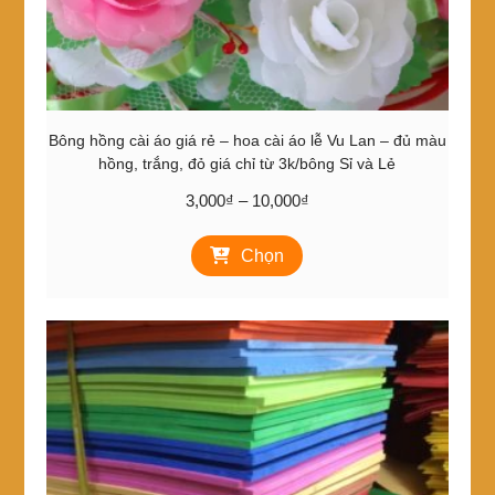
Bông hồng cài áo giá rẻ – hoa cài áo lễ Vu Lan – đủ màu
hồng, trắng, đỏ giá chỉ từ 3k/bông Sỉ và Lẻ
Khoảng
3,000
₫
–
10,000
₫
giá:
Sản
từ
Chọn
phẩm
3,000₫
này
đến
có
10,000₫
nhiều
biến
thể.
Các
tùy
chọn
có
thể