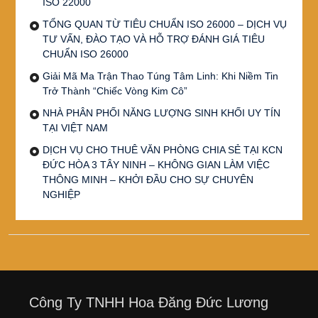
ISO 22000
TỔNG QUAN TỪ TIÊU CHUẨN ISO 26000 – DỊCH VỤ
TƯ VẤN, ĐÀO TẠO VÀ HỖ TRỢ ĐÁNH GIÁ TIÊU
CHUẨN ISO 26000
Giải Mã Ma Trận Thao Túng Tâm Linh: Khi Niềm Tin
Trở Thành “Chiếc Vòng Kim Cô”
NHÀ PHÂN PHỐI NĂNG LƯỢNG SINH KHỐI UY TÍN
TẠI VIỆT NAM
DỊCH VỤ CHO THUÊ VĂN PHÒNG CHIA SẺ TẠI KCN
ĐỨC HÒA 3 TÂY NINH – KHÔNG GIAN LÀM VIỆC
THÔNG MINH – KHỞI ĐẦU CHO SỰ CHUYÊN
NGHIỆP
Công Ty TNHH Hoa Đăng Đức Lương