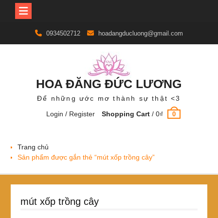
Skip
0934502712
hoadangducluong@gmail.com
to
content
HOA ĐĂNG ĐỨC LƯƠNG
Để những ước mơ thành sự thật <3
Login / Register
Shopping Cart
/
0
₫
0
Trang chủ
Sản phẩm được gắn thẻ “mút xốp trồng cây”
mút xốp trồng cây