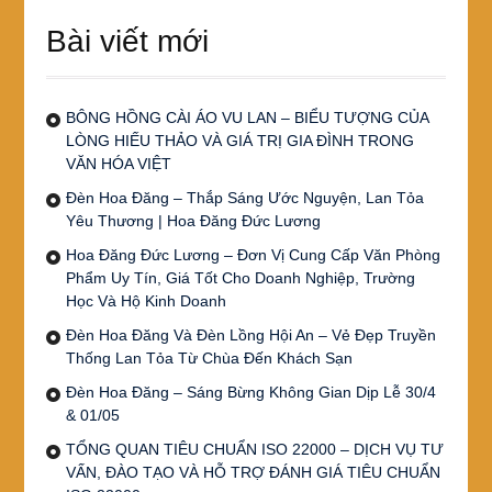
Bài viết mới
BÔNG HỒNG CÀI ÁO VU LAN – BIỂU TƯỢNG CỦA
LÒNG HIẾU THẢO VÀ GIÁ TRỊ GIA ĐÌNH TRONG
VĂN HÓA VIỆT
Đèn Hoa Đăng – Thắp Sáng Ước Nguyện, Lan Tỏa
Yêu Thương | Hoa Đăng Đức Lương
Hoa Đăng Đức Lương – Đơn Vị Cung Cấp Văn Phòng
Phẩm Uy Tín, Giá Tốt Cho Doanh Nghiệp, Trường
Học Và Hộ Kinh Doanh
Đèn Hoa Đăng Và Đèn Lồng Hội An – Vẻ Đẹp Truyền
Thống Lan Tỏa Từ Chùa Đến Khách Sạn
Đèn Hoa Đăng – Sáng Bừng Không Gian Dịp Lễ 30/4
& 01/05
TỔNG QUAN TIÊU CHUẨN ISO 22000 – DỊCH VỤ TƯ
VẤN, ĐÀO TẠO VÀ HỖ TRỢ ĐÁNH GIÁ TIÊU CHUẨN