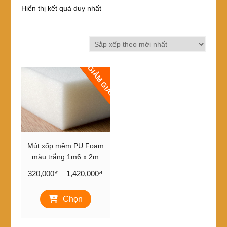
Hiển thị kết quả duy nhất
GIẢM GIÁ!
Mút xốp mềm PU Foam
màu trắng 1m6 x 2m
Khoảng
320,000
₫
–
1,420,000
₫
giá:
Sản
từ
Chọn
phẩm
320,000₫
này
đến
có