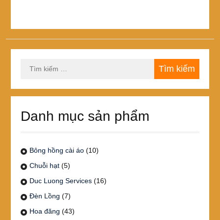
1,420,000₫
nhiều
biến
thể.
Các
tùy
chọn
Tìm
có
kiếm
thể
cho:
được
chọn
trên
Danh mục sản phẩm
trang
sản
phẩm
Bông hồng cài áo
(10)
Chuỗi hạt
(5)
Duc Luong Services
(16)
Đèn Lồng
(7)
Hoa đăng
(43)