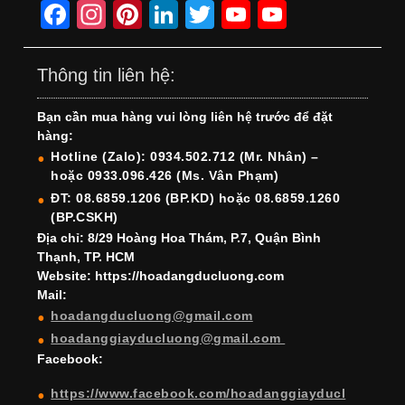
F
In
Pi
Li
T
Y
Y
a
st
nt
n
wi
o
o
c
a
er
k
tt
u
u
Thông tin liên hệ:
e
gr
e
e
er
T
T
Bạn cần mua hàng vui lòng liên hệ trước để đặt
b
a
st
dI
u
u
hàng:
o
m
n
b
b
Hotline (Zalo): 0934.502.712 (Mr. Nhân) –
hoặc 0933.096.426 (Ms. Vân Phạm)
o
e
e
ĐT: 08.6859.1206 (BP.KD) hoặc 08.6859.1260
k
C
(BP.CSKH)
h
Địa chỉ: 8/29 Hoàng Hoa Thám, P.7, Quận Bình
Thạnh, TP. HCM
a
Website: https://hoadangducluong.com
Mail:
n
hoadangducluong@gmail.com
n
hoadanggiayducluong@gmail.com
el
Facebook:
https://www.facebook.com/hoadanggiayducl