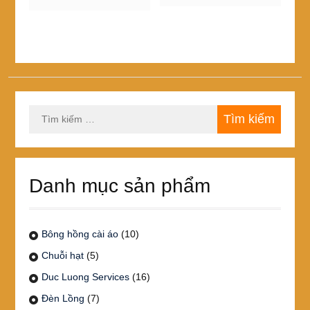
đến
đến
có
có
127,000₫
nhiều
125,000₫
nhiều
biến
biến
thể.
thể.
Các
Các
tùy
tùy
chọn
chọn
Tìm
có
có
kiếm
thể
thể
cho:
được
được
chọn
chọn
trên
trên
Danh mục sản phẩm
trang
trang
sản
sản
phẩm
phẩm
Bông hồng cài áo
(10)
Chuỗi hạt
(5)
Duc Luong Services
(16)
Đèn Lồng
(7)