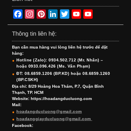
F
In
Pi
Li
T
Y
Y
a
st
nt
n
wi
o
o
c
a
er
k
tt
u
u
Thông tin liên hệ:
e
gr
e
e
er
T
T
Bạn cần mua hàng vui lòng liên hệ trước để đặt
b
a
st
dI
u
u
hàng:
o
m
n
b
b
Hotline (Zalo): 0934.502.712 (Mr. Nhân) –
hoặc 0933.096.426 (Ms. Vân Phạm)
o
e
e
ĐT: 08.6859.1206 (BP.KD) hoặc 08.6859.1260
k
C
(BP.CSKH)
h
Địa chỉ: 8/29 Hoàng Hoa Thám, P.7, Quận Bình
Thạnh, TP. HCM
a
Website: https://hoadangducluong.com
Mail:
n
hoadangducluong@gmail.com
n
hoadanggiayducluong@gmail.com
el
Facebook: