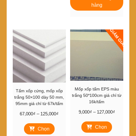
thể.
hàng
Các
tùy
chọn
có
GIẢM GIÁ!
thể
được
chọn
trên
trang
sản
phẩm
Mốp xốp tấm EPS màu
Tấm xốp cứng, mốp xốp
trắng 50*100cm giá chỉ từ
trắng 50×100 dày 50 mm,
16k/tấm
95mm giá chỉ từ 67k/tấm
Khoảng
9,000
₫
–
127,000
₫
Khoảng
67,000
₫
–
125,000
₫
giá:
giá:
Sản
Sản
từ
từ
Chọn
phẩm
Chọn
phẩm
9,000₫
67,000₫
này
này