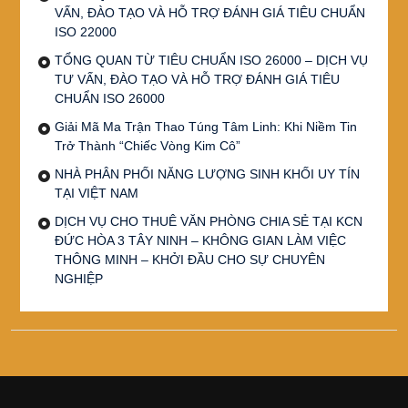
VẤN, ĐÀO TẠO VÀ HỖ TRỢ ĐÁNH GIÁ TIÊU CHUẨN
ISO 22000
TỔNG QUAN TỪ TIÊU CHUẨN ISO 26000 – DỊCH VỤ
TƯ VẤN, ĐÀO TẠO VÀ HỖ TRỢ ĐÁNH GIÁ TIÊU
CHUẨN ISO 26000
Giải Mã Ma Trận Thao Túng Tâm Linh: Khi Niềm Tin
Trở Thành “Chiếc Vòng Kim Cô”
NHÀ PHÂN PHỐI NĂNG LƯỢNG SINH KHỐI UY TÍN
TẠI VIỆT NAM
DỊCH VỤ CHO THUÊ VĂN PHÒNG CHIA SẺ TẠI KCN
ĐỨC HÒA 3 TÂY NINH – KHÔNG GIAN LÀM VIỆC
THÔNG MINH – KHỞI ĐẦU CHO SỰ CHUYÊN
NGHIỆP