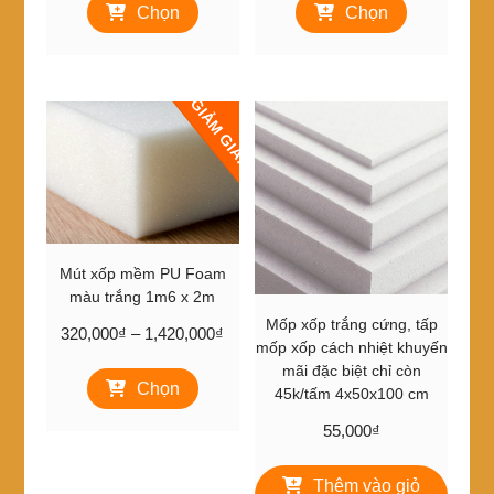
từ
từ
Chọn
Chọn
phẩm
phẩm
150,000₫
18,000₫
này
này
đến
đến
có
có
220,000₫
130,000₫
nhiều
nhiều
GIẢM GIÁ!
biến
biến
thể.
thể.
Các
Các
tùy
tùy
chọn
chọn
có
có
thể
thể
được
được
Mút xốp mềm PU Foam
chọn
chọn
màu trắng 1m6 x 2m
trên
trên
Mốp xốp trắng cứng, tấp
Khoảng
320,000
₫
–
1,420,000
₫
trang
trang
mốp xốp cách nhiệt khuyến
giá:
sản
sản
Sản
mãi đặc biệt chỉ còn
từ
phẩm
phẩm
Chọn
phẩm
45k/tấm 4x50x100 cm
320,000₫
này
đến
55,000
₫
có
1,420,000₫
nhiều
biến
Thêm vào giỏ