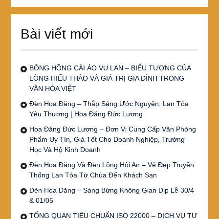
Bài viết mới
BÔNG HỒNG CÀI ÁO VU LAN – BIỂU TƯỢNG CỦA
LÒNG HIẾU THẢO VÀ GIÁ TRỊ GIA ĐÌNH TRONG
VĂN HÓA VIỆT
Đèn Hoa Đăng – Thắp Sáng Ước Nguyện, Lan Tỏa
Yêu Thương | Hoa Đăng Đức Lương
Hoa Đăng Đức Lương – Đơn Vị Cung Cấp Văn Phòng
Phẩm Uy Tín, Giá Tốt Cho Doanh Nghiệp, Trường
Học Và Hộ Kinh Doanh
Đèn Hoa Đăng Và Đèn Lồng Hội An – Vẻ Đẹp Truyền
Thống Lan Tỏa Từ Chùa Đến Khách Sạn
Đèn Hoa Đăng – Sáng Bừng Không Gian Dịp Lễ 30/4
& 01/05
TỔNG QUAN TIÊU CHUẨN ISO 22000 – DỊCH VỤ TƯ