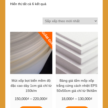
Đã
Hiển thị tất cả 6 kết quả
sắp
xếp
theo
mới
nhất
GIẢM GIÁ!
Mút xốp bọt biển mềm độ
Bảng giá tấm mốp xốp
đặc cao dày 1cm giá chỉ từ
trắng cứng cách nhiệt EPS
150k/m
50x50cm giá chỉ từ 9k/tấm
Khoảng
Khoảng
150,000
₫
–
220,000
₫
18,000
₫
–
130,000
₫
giá:
giá:
Sản
Sản