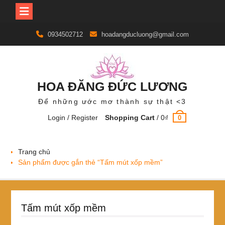
Skip
0934502712
hoadangducluong@gmail.com
to
content
HOA ĐĂNG ĐỨC LƯƠNG
Để những ước mơ thành sự thật <3
Login / Register
Shopping Cart
/
0
₫
0
Trang chủ
Sản phẩm được gắn thẻ “Tấm mút xốp mềm”
Tấm mút xốp mềm