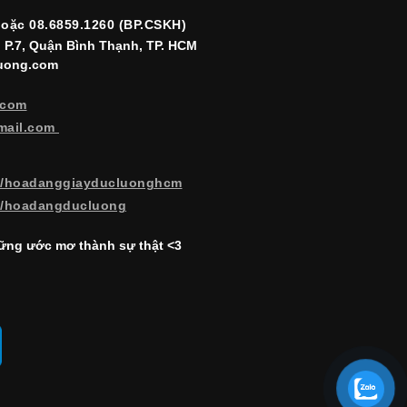
hoặc 08.6859.1260 (BP.CSKH)
, P.7, Quận Bình Thạnh, TP. HCM
luong.com
.com
mail.com
m/hoadanggiayducluonghcm
m/hoadangducluong
ng ước mơ thành sự thật <3