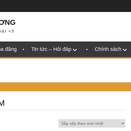
ƯƠNG
hật <3
oa đăng
Tin tức – Hỏi đáp
Chính sách
CM