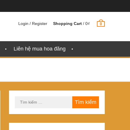
Login / Register
Shopping Cart
/
0
₫
0
Liên hệ mua hoa đăng
Tìm
kiếm
cho: