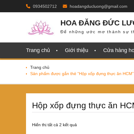
Skip
0934502712
hoadangducluong@gmail.com
to
content
HOA ĐĂNG ĐỨC L
Để những ước mơ thành sự t
Trang chủ
Giới thiệu
Cửa hàng h
Trang chủ
Sản phẩm được gắn thẻ “Hộp xốp đựng thực ăn HCM”
Hộp xốp đựng thực ăn H
Đã
Hiển thị tất cả 2 kết quả
sắp