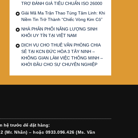
TRỢ ĐÁNH GIÁ TIÊU CHUẨN ISO 26000
Giải Mã Ma Trận Thao Túng Tâm Linh: Khi
Niềm Tin Trở Thành “Chiếc Vòng Kim Cô”
NHÀ PHÂN PHỐI NĂNG LƯỢNG SINH
KHỐI UY TÍN TẠI VIỆT NAM
DỊCH VỤ CHO THUÊ VĂN PHÒNG CHIA
SẺ TẠI KCN ĐỨC HÒA 3 TÂY NINH –
KHÔNG GIAN LÀM VIỆC THÔNG MINH –
KHỞI ĐẦU CHO SỰ CHUYÊN NGHIỆP
n hệ trước để đặt hàng:
12 (Mr. Nhân) – hoặc 0933.096.426 (Ms. Vân