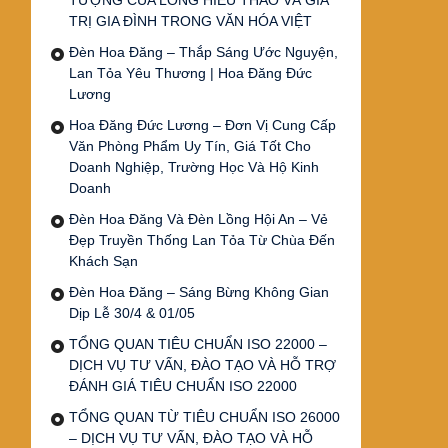
TƯỢNG CỦA LÒNG HIẾU THẢO VÀ GIÁ
TRỊ GIA ĐÌNH TRONG VĂN HÓA VIỆT
Đèn Hoa Đăng – Thắp Sáng Ước Nguyện,
Lan Tỏa Yêu Thương | Hoa Đăng Đức
Lương
Hoa Đăng Đức Lương – Đơn Vị Cung Cấp
Văn Phòng Phẩm Uy Tín, Giá Tốt Cho
Doanh Nghiệp, Trường Học Và Hộ Kinh
Doanh
Đèn Hoa Đăng Và Đèn Lồng Hội An – Vẻ
Đẹp Truyền Thống Lan Tỏa Từ Chùa Đến
Khách Sạn
Đèn Hoa Đăng – Sáng Bừng Không Gian
Dịp Lễ 30/4 & 01/05
TỔNG QUAN TIÊU CHUẨN ISO 22000 –
DỊCH VỤ TƯ VẤN, ĐÀO TẠO VÀ HỖ TRỢ
ĐÁNH GIÁ TIÊU CHUẨN ISO 22000
TỔNG QUAN TỪ TIÊU CHUẨN ISO 26000
– DỊCH VỤ TƯ VẤN, ĐÀO TẠO VÀ HỖ