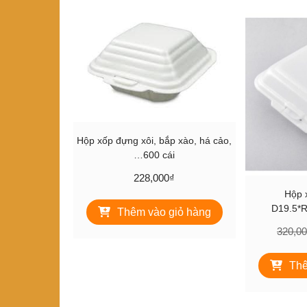
xếp
theo
mới
nhất
Hộp xốp đựng xôi, bắp xào, há cảo,
…600 cái
228,000
₫
Hộp 
D19.5*R
Thêm vào giỏ hàng
320,0
Thê