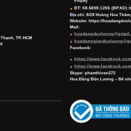
Phạm)
ĐT: 08.6859.1206 (BP.KD) 
Địa chỉ: 8/29 Hoàng Hoa Thám
Website: https://hoadangduc
Mail:
hoadangducluong@gmail
h Thạnh, TP. HCM
hoadanggiayducluong@g
10
Facebook:
https://www.facebook.co
https://www.facebook.co
Skype: phamthivan272
Hoa Đăng Đức Lương – Để nhữ