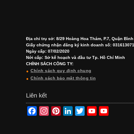
Địa chỉ trụ sở: 8/29 Hoàng Hoa Thám, P.7, Quận Bìn
Giấy chứng nhận đăng ký kinh doanh số: 03161307
Ngày cấp: 07/02/2020
Nới cấp: Sở kế hoạch và đầu tư Tp. Hồ Chí Minh
CHÍNH SÁCH CÔNG TY:
Chính sách quy định chung
Chính sách bảo mật thông tin
Liên kết
F
In
Pi
Li
T
Y
Y
a
st
nt
n
wi
o
o
c
a
er
k
tt
u
u