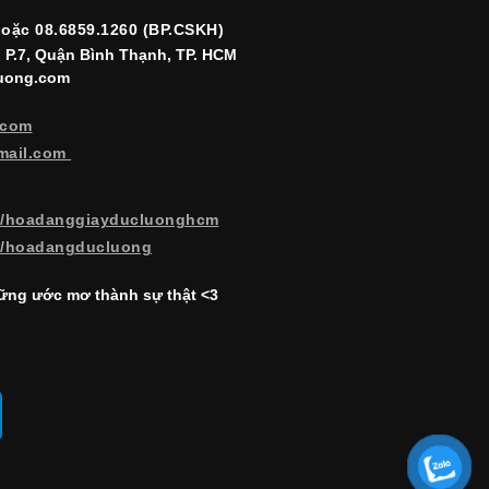
hoặc 08.6859.1260 (BP.CSKH)
, P.7, Quận Bình Thạnh, TP. HCM
luong.com
.com
mail.com
m/hoadanggiayducluonghcm
m/hoadangducluong
ng ước mơ thành sự thật <3