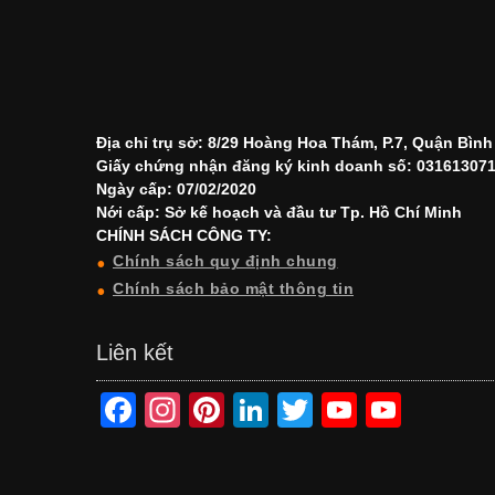
Địa chỉ trụ sở: 8/29 Hoàng Hoa Thám, P.7, Quận Bìn
Giấy chứng nhận đăng ký kinh doanh số: 03161307
Ngày cấp: 07/02/2020
Nới cấp: Sở kế hoạch và đầu tư Tp. Hồ Chí Minh
CHÍNH SÁCH CÔNG TY:
Chính sách quy định chung
Chính sách bảo mật thông tin
Liên kết
F
In
Pi
Li
T
Y
Y
a
st
nt
n
wi
o
o
c
a
er
k
tt
u
u