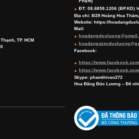
Phạm)
ĐT: 08.6859.1206 (BP.KD) 
Địa chỉ: 8/29 Hoàng Hoa Thám
Website: https://hoadangduc
Mail:
hoadangducluong@gmail
h Thạnh, TP. HCM
hoadanggiayducluong@g
10
Facebook:
https://www.facebook.co
https://www.facebook.co
Skype: phamthivan272
Hoa Đăng Đức Lương – Để nhữ