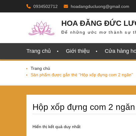
Skip
0934502712
hoadangducluong@gmail.com
to
content
HOA ĐĂNG ĐỨC L
Để những ước mơ thành sự t
Trang chủ
Giới thiệu
Cửa hàng h
Trang chủ
Sản phẩm được gắn thẻ “Hộp xốp đựng com 2 ngăn”
Hộp xốp đựng com 2 ngăn
Hiển thị kết quả duy nhất