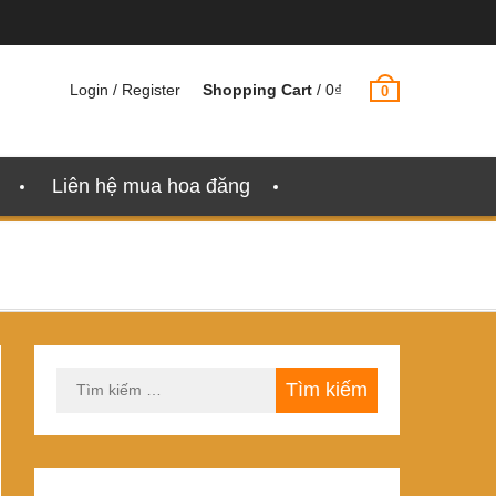
Login / Register
Shopping Cart
/
0
₫
0
Liên hệ mua hoa đăng
Tìm
kiếm
cho: