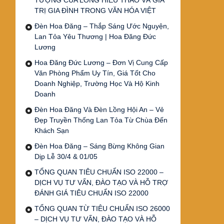
TƯỢNG CỦA LÒNG HIẾU THẢO VÀ GIÁ
TRỊ GIA ĐÌNH TRONG VĂN HÓA VIỆT
Đèn Hoa Đăng – Thắp Sáng Ước Nguyện,
Lan Tỏa Yêu Thương | Hoa Đăng Đức
Lương
Hoa Đăng Đức Lương – Đơn Vị Cung Cấp
Văn Phòng Phẩm Uy Tín, Giá Tốt Cho
Doanh Nghiệp, Trường Học Và Hộ Kinh
Doanh
Đèn Hoa Đăng Và Đèn Lồng Hội An – Vẻ
Đẹp Truyền Thống Lan Tỏa Từ Chùa Đến
Khách Sạn
Đèn Hoa Đăng – Sáng Bừng Không Gian
Dịp Lễ 30/4 & 01/05
TỔNG QUAN TIÊU CHUẨN ISO 22000 –
DỊCH VỤ TƯ VẤN, ĐÀO TẠO VÀ HỖ TRỢ
ĐÁNH GIÁ TIÊU CHUẨN ISO 22000
TỔNG QUAN TỪ TIÊU CHUẨN ISO 26000
– DỊCH VỤ TƯ VẤN, ĐÀO TẠO VÀ HỖ