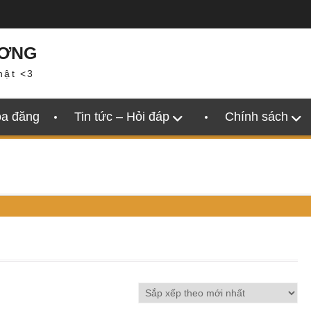
ƯƠNG
hật <3
oa đăng
Tin tức – Hỏi đáp
Chính sách