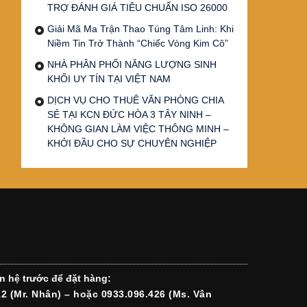
TRỢ ĐÁNH GIÁ TIÊU CHUẨN ISO 26000
Giải Mã Ma Trận Thao Túng Tâm Linh: Khi
Niềm Tin Trở Thành “Chiếc Vòng Kim Cô”
NHÀ PHÂN PHỐI NĂNG LƯỢNG SINH
KHỐI UY TÍN TẠI VIỆT NAM
DỊCH VỤ CHO THUÊ VĂN PHÒNG CHIA
SẺ TẠI KCN ĐỨC HÒA 3 TÂY NINH –
KHÔNG GIAN LÀM VIỆC THÔNG MINH –
KHỞI ĐẦU CHO SỰ CHUYÊN NGHIỆP
n hệ trước để đặt hàng:
12 (Mr. Nhân) – hoặc 0933.096.426 (Ms. Vân