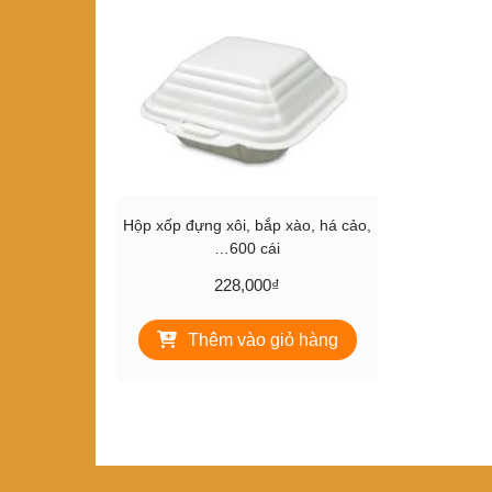
Hộp xốp đựng xôi, bắp xào, há cảo,
…600 cái
228,000
₫
Thêm vào giỏ hàng