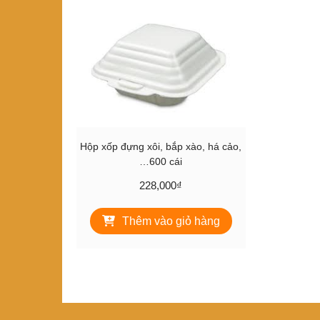
Hộp xốp đựng xôi, bắp xào, há cảo,
…600 cái
228,000
₫
Thêm vào giỏ hàng