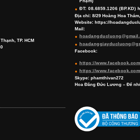
Phạm)
ĐT: 08.6859.1206 (BP.KD) 
Địa chỉ: 8/29 Hoàng Hoa Thám
Website: https://hoadangduc
Mail:
hoadangducluong@gmail
h Thạnh, TP. HCM
hoadanggiayducluong@g
10
Facebook:
https://www.facebook.co
https://www.facebook.co
Skype: phamthivan272
Hoa Đăng Đức Lương – Để nhữ