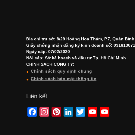
Địa chỉ trụ sở: 8/29 Hoàng Hoa Thám, P.7, Quận Bìn
Giấy chứng nhận đăng ký kinh doanh số: 03161307
Ngày cấp: 07/02/2020
Nới cấp: Sở kế hoạch và đầu tư Tp. Hồ Chí Minh
CHÍNH SÁCH CÔNG TY:
Chính sách quy định chung
Chính sách bảo mật thông tin
Liên kết
F
In
Pi
Li
T
Y
Y
a
st
nt
n
wi
o
o
c
a
er
k
tt
u
u