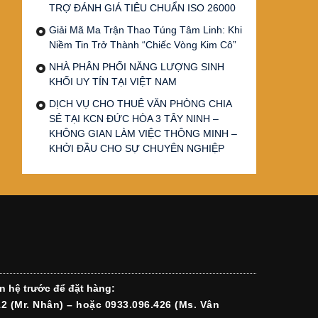
TRỢ ĐÁNH GIÁ TIÊU CHUẨN ISO 26000
Giải Mã Ma Trận Thao Túng Tâm Linh: Khi
Niềm Tin Trở Thành “Chiếc Vòng Kim Cô”
NHÀ PHÂN PHỐI NĂNG LƯỢNG SINH
KHỐI UY TÍN TẠI VIỆT NAM
DỊCH VỤ CHO THUÊ VĂN PHÒNG CHIA
SẺ TẠI KCN ĐỨC HÒA 3 TÂY NINH –
KHÔNG GIAN LÀM VIỆC THÔNG MINH –
KHỞI ĐẦU CHO SỰ CHUYÊN NGHIỆP
n hệ trước để đặt hàng:
12 (Mr. Nhân) – hoặc 0933.096.426 (Ms. Vân