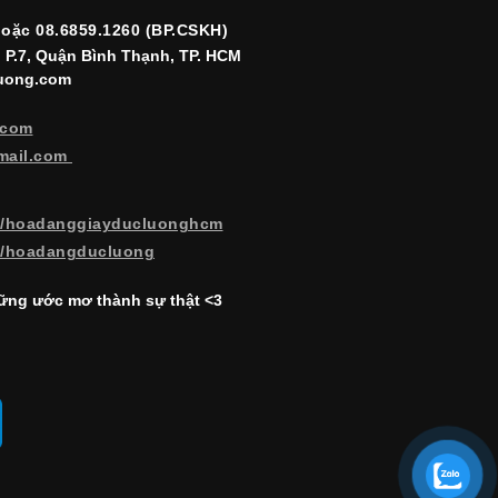
hoặc 08.6859.1260 (BP.CSKH)
, P.7, Quận Bình Thạnh, TP. HCM
luong.com
.com
mail.com
m/hoadanggiayducluonghcm
m/hoadangducluong
ng ước mơ thành sự thật <3