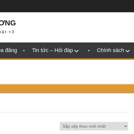
ƯƠNG
hật <3
oa đăng
Tin tức – Hỏi đáp
Chính sách