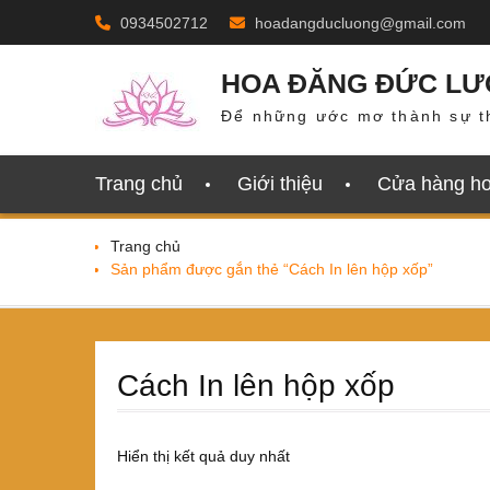
Skip
0934502712
hoadangducluong@gmail.com
to
content
HOA ĐĂNG ĐỨC L
Để những ước mơ thành sự t
Trang chủ
Giới thiệu
Cửa hàng h
Trang chủ
Sản phẩm được gắn thẻ “Cách In lên hộp xốp”
Cách In lên hộp xốp
Hiển thị kết quả duy nhất