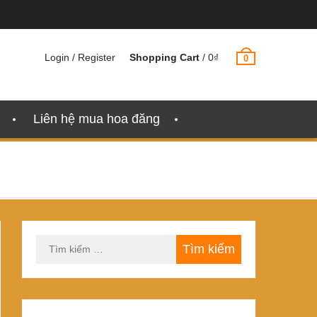
Login / Register
Shopping Cart
/
0
₫
0
Liên hệ mua hoa đăng
Tìm
kiếm
cho: