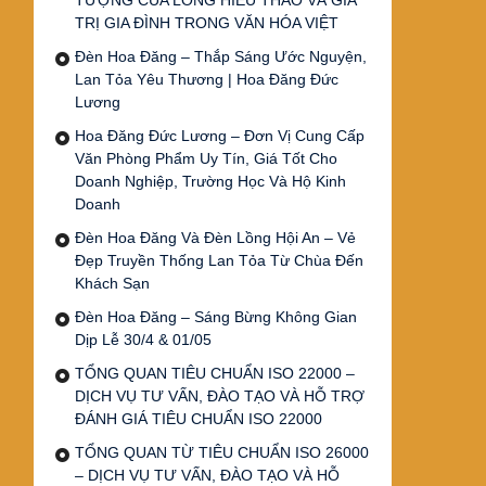
TƯỢNG CỦA LÒNG HIẾU THẢO VÀ GIÁ
TRỊ GIA ĐÌNH TRONG VĂN HÓA VIỆT
Đèn Hoa Đăng – Thắp Sáng Ước Nguyện,
Lan Tỏa Yêu Thương | Hoa Đăng Đức
Lương
Hoa Đăng Đức Lương – Đơn Vị Cung Cấp
Văn Phòng Phẩm Uy Tín, Giá Tốt Cho
Doanh Nghiệp, Trường Học Và Hộ Kinh
Doanh
Đèn Hoa Đăng Và Đèn Lồng Hội An – Vẻ
Đẹp Truyền Thống Lan Tỏa Từ Chùa Đến
Khách Sạn
Đèn Hoa Đăng – Sáng Bừng Không Gian
Dịp Lễ 30/4 & 01/05
TỔNG QUAN TIÊU CHUẨN ISO 22000 –
DỊCH VỤ TƯ VẤN, ĐÀO TẠO VÀ HỖ TRỢ
ĐÁNH GIÁ TIÊU CHUẨN ISO 22000
TỔNG QUAN TỪ TIÊU CHUẨN ISO 26000
– DỊCH VỤ TƯ VẤN, ĐÀO TẠO VÀ HỖ