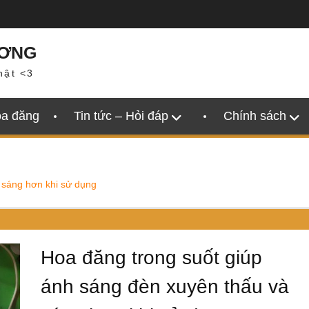
ƯƠNG
hật <3
oa đăng
Tin tức – Hỏi đáp
Chính sách
 sáng hơn khi sử dụng
Hoa đăng trong suốt giúp
ánh sáng đèn xuyên thấu và