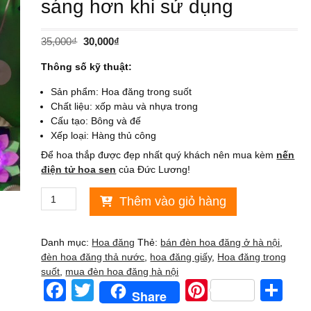
sáng hơn khi sử dụng
Giá
Giá
35,000
₫
30,000
₫
gốc
hiện
Thông số kỹ thuật:
là:
tại
35,000₫.
là:
Sản phẩm: Hoa đăng trong suốt
30,000₫.
Chất liệu: xốp màu và nhựa trong
Cấu tạo: Bông và đế
Xếp loại: Hàng thủ công
Để hoa thắp được đẹp nhất quý khách nên mua kèm
nến
điện tử hoa sen
của Đức Lương!
Hoa
Thêm vào giỏ hàng
đăng
trong
suốt
Danh mục:
Hoa đăng
Thẻ:
bán đèn hoa đăng ở hà nội
,
giúp
đèn hoa đăng thả nước
,
hoa đăng giấy
,
Hoa đăng trong
ánh
suốt
,
mua đèn hoa đăng hà nội
sáng
F
T
Pi
S
Share
đèn
xuyên