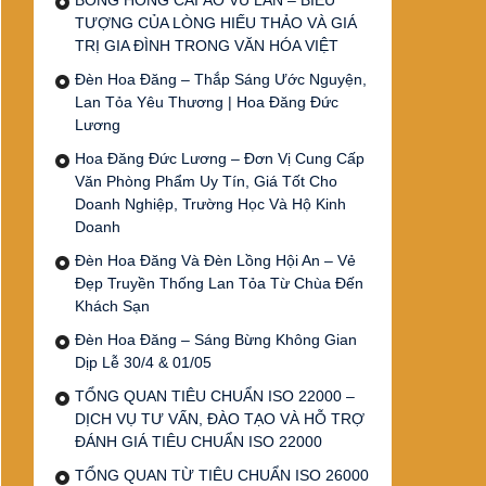
BÔNG HỒNG CÀI ÁO VU LAN – BIỂU
TƯỢNG CỦA LÒNG HIẾU THẢO VÀ GIÁ
TRỊ GIA ĐÌNH TRONG VĂN HÓA VIỆT
Đèn Hoa Đăng – Thắp Sáng Ước Nguyện,
Lan Tỏa Yêu Thương | Hoa Đăng Đức
Lương
Hoa Đăng Đức Lương – Đơn Vị Cung Cấp
Văn Phòng Phẩm Uy Tín, Giá Tốt Cho
Doanh Nghiệp, Trường Học Và Hộ Kinh
Doanh
Đèn Hoa Đăng Và Đèn Lồng Hội An – Vẻ
Đẹp Truyền Thống Lan Tỏa Từ Chùa Đến
Khách Sạn
Đèn Hoa Đăng – Sáng Bừng Không Gian
Dịp Lễ 30/4 & 01/05
TỔNG QUAN TIÊU CHUẨN ISO 22000 –
DỊCH VỤ TƯ VẤN, ĐÀO TẠO VÀ HỖ TRỢ
ĐÁNH GIÁ TIÊU CHUẨN ISO 22000
TỔNG QUAN TỪ TIÊU CHUẨN ISO 26000