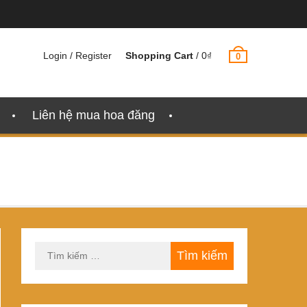
Login / Register
Shopping Cart
/
0
₫
0
Liên hệ mua hoa đăng
Tìm
kiếm
cho: