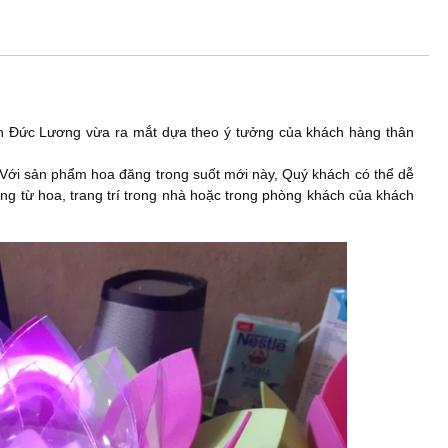
a
wi
nt
h
thấu
c
tt
er
ar
và
e
er
e
e
sáng
hơn
b
st
khi
o
sử
 Đức Lương vừa ra mắt dựa theo ý tưởng của khách hàng thân
dụng
o
số
Với sản phẩm hoa đăng trong suốt mới này, Quý khách có thể dễ
k
lượng
ng từ hoa, trang trí trong nhà hoặc trong phòng khách của khách