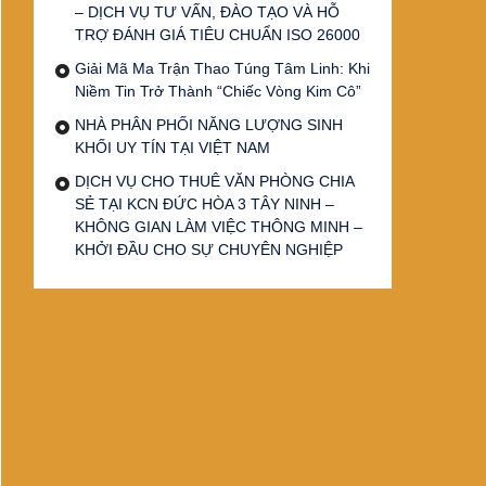
– DỊCH VỤ TƯ VẤN, ĐÀO TẠO VÀ HỖ
TRỢ ĐÁNH GIÁ TIÊU CHUẨN ISO 26000
Giải Mã Ma Trận Thao Túng Tâm Linh: Khi
Niềm Tin Trở Thành “Chiếc Vòng Kim Cô”
NHÀ PHÂN PHỐI NĂNG LƯỢNG SINH
KHỐI UY TÍN TẠI VIỆT NAM
DỊCH VỤ CHO THUÊ VĂN PHÒNG CHIA
SẺ TẠI KCN ĐỨC HÒA 3 TÂY NINH –
KHÔNG GIAN LÀM VIỆC THÔNG MINH –
KHỞI ĐẦU CHO SỰ CHUYÊN NGHIỆP