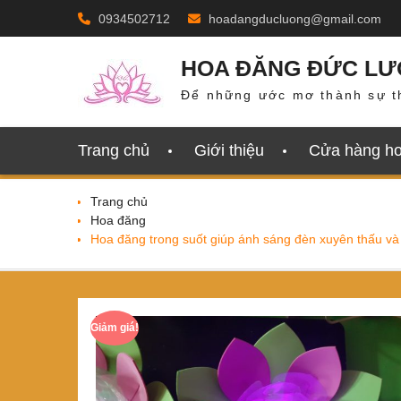
Skip
0934502712
hoadangducluong@gmail.com
to
content
HOA ĐĂNG ĐỨC L
Để những ước mơ thành sự t
Trang chủ
Giới thiệu
Cửa hàng h
Trang chủ
Hoa đăng
Hoa đăng trong suốt giúp ánh sáng đèn xuyên thấu và
Giảm giá!