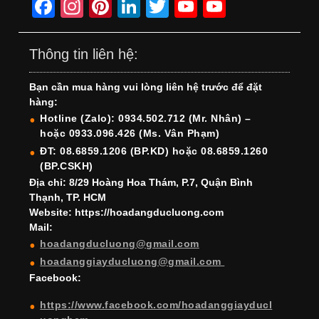
F
In
Pi
Li
T
Y
Y
a
st
nt
n
wi
o
o
c
a
er
k
tt
u
u
Thông tin liên hệ:
e
gr
e
e
er
T
T
Bạn cần mua hàng vui lòng liên hệ trước để đặt
b
a
st
dI
u
u
hàng:
o
m
n
b
b
Hotline (Zalo): 0934.502.712 (Mr. Nhân) –
hoặc 0933.096.426 (Ms. Vân Phạm)
o
e
e
ĐT: 08.6859.1206 (BP.KD) hoặc 08.6859.1260
k
C
(BP.CSKH)
h
Địa chỉ: 8/29 Hoàng Hoa Thám, P.7, Quận Bình
Thạnh, TP. HCM
a
Website: https://hoadangducluong.com
Mail:
n
hoadangducluong@gmail.com
n
hoadanggiayducluong@gmail.com
el
Facebook:
https://www.facebook.com/hoadanggiayducl