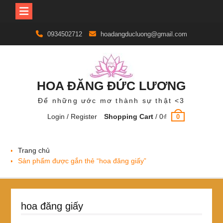
Skip
0934502712
hoadangducluong@gmail.com
to
content
HOA ĐĂNG ĐỨC LƯƠNG
Để những ước mơ thành sự thật <3
Login / Register
Shopping Cart
/
0
₫
0
Trang chủ
Sản phẩm được gắn thẻ “hoa đăng giấy”
hoa đăng giấy