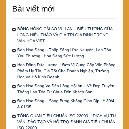
Bài viết mới
BÔNG HỒNG CÀI ÁO VU LAN – BIỂU TƯỢNG CỦA
LÒNG HIẾU THẢO VÀ GIÁ TRỊ GIA ĐÌNH TRONG
VĂN HÓA VIỆT
Đèn Hoa Đăng – Thắp Sáng Ước Nguyện, Lan Tỏa
Yêu Thương | Hoa Đăng Đức Lương
Hoa Đăng Đức Lương – Đơn Vị Cung Cấp Văn Phòng
Phẩm Uy Tín, Giá Tốt Cho Doanh Nghiệp, Trường
Học Và Hộ Kinh Doanh
Đèn Hoa Đăng Và Đèn Lồng Hội An – Vẻ Đẹp Truyền
Thống Lan Tỏa Từ Chùa Đến Khách Sạn
Đèn Hoa Đăng – Sáng Bừng Không Gian Dịp Lễ 30/4
& 01/05
TỔNG QUAN TIÊU CHUẨN ISO 22000 – DỊCH VỤ TƯ
VẤN, ĐÀO TẠO VÀ HỖ TRỢ ĐÁNH GIÁ TIÊU CHUẨN
ISO 22000