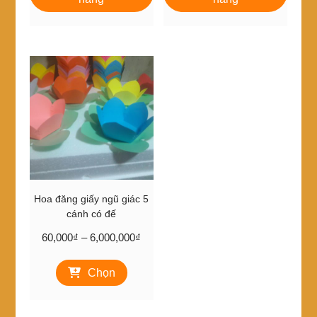
20,000₫.
30,000₫.
Hoa đăng giấy ngũ giác 5
cánh có đế
Khoảng
60,000
₫
–
6,000,000
₫
giá:
Sản
từ
Chọn
phẩm
60,000₫
này
đến
có
6,000,000₫