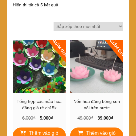
Đã
Hiển thị tất cả 5 kết quả
sắp
xếp
theo
mới
nhất
GIẢM GIÁ!
GIẢM GIÁ!
Tổng hợp các mẫu hoa
Nến hoa đăng bông sen
đăng giá rẻ chỉ 5k
nổi trên nước
Giá
Giá
Giá
Giá
6,000
₫
5,000
₫
49,000
₫
39,000
₫
gốc
hiện
gốc
hiện
là:
tại
là:
tại
Thêm vào giỏ
Thêm vào giỏ