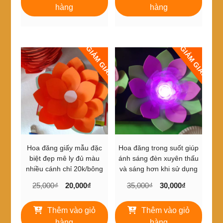
6,000₫.
là:
49,000₫.
là:
hàng
hàng
5,000₫.
39,000₫.
GIẢM GIÁ!
GIẢM GIÁ!
Hoa đăng giấy mẫu đặc
Hoa đăng trong suốt giúp
biệt đẹp mê ly đủ màu
ánh sáng đèn xuyên thấu
nhiều cánh chỉ 20k/bông
và sáng hơn khi sử dụng
Giá
Giá
Giá
Giá
25,000
₫
20,000
₫
35,000
₫
30,000
₫
gốc
hiện
gốc
hiện
là:
tại
là:
tại
Thêm vào giỏ
Thêm vào giỏ
25,000₫.
là:
35,000₫.
là:
hàng
hàng