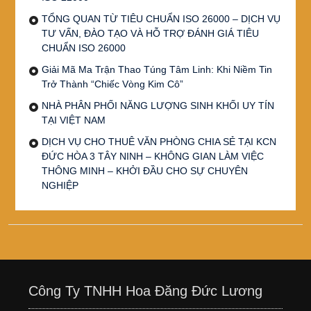
TỔNG QUAN TỪ TIÊU CHUẨN ISO 26000 – DỊCH VỤ
TƯ VẤN, ĐÀO TẠO VÀ HỖ TRỢ ĐÁNH GIÁ TIÊU
CHUẨN ISO 26000
Giải Mã Ma Trận Thao Túng Tâm Linh: Khi Niềm Tin
Trở Thành “Chiếc Vòng Kim Cô”
NHÀ PHÂN PHỐI NĂNG LƯỢNG SINH KHỐI UY TÍN
TẠI VIỆT NAM
DỊCH VỤ CHO THUÊ VĂN PHÒNG CHIA SẺ TẠI KCN
ĐỨC HÒA 3 TÂY NINH – KHÔNG GIAN LÀM VIỆC
THÔNG MINH – KHỞI ĐẦU CHO SỰ CHUYÊN
NGHIỆP
Công Ty TNHH Hoa Đăng Đức Lương