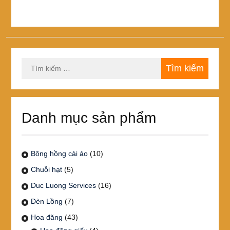
nhiều
biến
thể.
Các
tùy
chọn
Tìm
có
kiếm
thể
cho:
được
chọn
trên
Danh mục sản phẩm
trang
sản
phẩm
Bông hồng cài áo
(10)
Chuỗi hạt
(5)
Duc Luong Services
(16)
Đèn Lồng
(7)
Hoa đăng
(43)