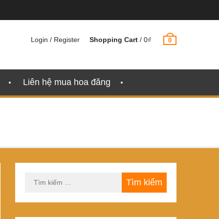
Login / Register
Shopping Cart
/
0
₫
0
Liên hệ mua hoa đăng
Tìm
kiếm
cho: