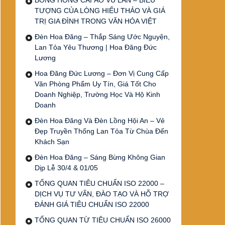
BÔNG HỒNG CÀI ÁO VU LAN – BIỂU
TƯỢNG CỦA LÒNG HIẾU THẢO VÀ GIÁ
TRỊ GIA ĐÌNH TRONG VĂN HÓA VIỆT
Đèn Hoa Đăng – Thắp Sáng Ước Nguyện,
Lan Tỏa Yêu Thương | Hoa Đăng Đức
Lương
Hoa Đăng Đức Lương – Đơn Vị Cung Cấp
Văn Phòng Phẩm Uy Tín, Giá Tốt Cho
Doanh Nghiệp, Trường Học Và Hộ Kinh
Doanh
Đèn Hoa Đăng Và Đèn Lồng Hội An – Vẻ
Đẹp Truyền Thống Lan Tỏa Từ Chùa Đến
Khách Sạn
Đèn Hoa Đăng – Sáng Bừng Không Gian
Dịp Lễ 30/4 & 01/05
TỔNG QUAN TIÊU CHUẨN ISO 22000 –
DỊCH VỤ TƯ VẤN, ĐÀO TẠO VÀ HỖ TRỢ
ĐÁNH GIÁ TIÊU CHUẨN ISO 22000
TỔNG QUAN TỪ TIÊU CHUẨN ISO 26000