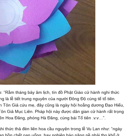
 “Rằm tháng bảy âm lịch, tín đồ Phật Giáo cử hành nghi thức
 là lễ tiết trung nguyên của người Đông Độ cúng tế tổ tiên.
ên Tôn Giả cứu mẹ, đây cũng là ngày hội hoằng dương Đạo Hiếu,
Tôn Giả Mục Liên. Pháp hội này được dân gian cử hành rất trọng
iên Hoa Đăng, phóng Hà Đăng, cúng bái Tổ tiên .v.v…”.
i thức thả đèn liên hoa cầu nguyện trong lễ Vu Lan như: “ngày
oan hồn chết oan uổng, hay nghiệp báo nặng nề phải thọ khổ ở