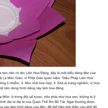
 sen nên có tên Liên Hoa Đăng, đây là một kiểu dáng đèn của
 Bà La Môn Giáo, vì Phật Giáo quan niệm “Diệu Pháp Liên Hoa”
ông ô nhiễm, 3. Nhu nhã hòa hợp, 4. Khả ái trang nghiêm; vì hoa
hật nên dùng hình dáng này làm hoa đăng.
 Môn, ở trong đời uế trược, nên phải như hoa sen, không bị ô
 tính đại từ đại bi của Quán Thế Âm Bồ Tát, Ngài thường được
oa này làm hình dáng của đèn, để thể hiện tinh thần cứu khổ độ