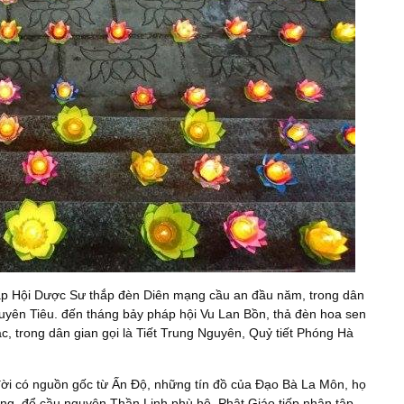
háp Hội Dược Sư thắp đèn Diên mạng cầu an đầu năm, trong dân
guyên Tiêu. đến tháng bảy pháp hội Vu Lan Bồn, thả đèn hoa sen
c, trong dân gian gọi là Tiết Trung Nguyên, Quỷ tiết Phóng Hà
 đời có nguồn gốc từ Ấn Độ, những tín đồ của Đạo Bà La Môn, họ
êng, để cầu nguyện Thần Linh phù hộ, Phật Giáo tiếp nhận tập