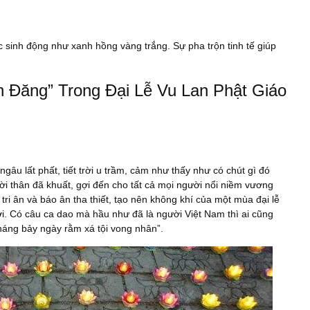
b
st
o
o
 sinh động như xanh hồng vàng trắng. Sự pha trộn tinh tế giúp
k
 Đăng” Trong Đại Lễ Vu Lan Phật Giáo
 lất phất, tiết trời u trầm, cảm như thấy như có chút gì đó
 thân đã khuất, gợi đến cho tất cả mọi người nổi niềm vương
ri ân và báo ân tha thiết, tạo nên không khí của một mùa đại lễ
ười. Có câu ca dao mà hầu như đã là người Việt Nam thì ai cũng
Tháng bảy ngày rằm xá tội vong nhân”.