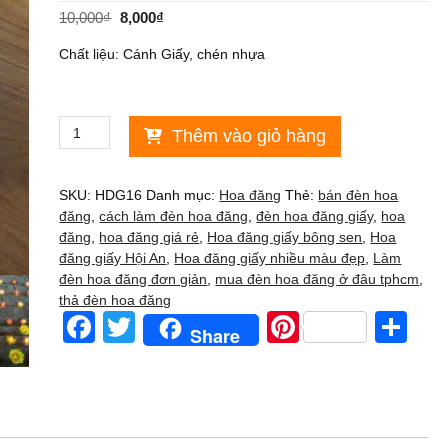
Giá
Giá
10,000
₫
8,000
₫
gốc
hiện
Chất liệu: Cánh Giấy, chén nhựa
là:
tại
10,000₫.
là:
8,000₫.
Hoa
Thêm vào giỏ hàng
đăng
16
cánh
SKU:
HDG16
Danh mục:
Hoa đăng
Thẻ:
bán đèn hoa
2
đăng
,
cách làm đèn hoa đăng
,
đèn hoa đăng giấy
,
hoa
lớp
đăng
,
hoa đăng giá rẻ
,
Hoa đăng giấy bông sen
,
Hoa
giấy
đăng giấy Hội An
,
Hoa đăng giấy nhiều màu đẹp
,
Làm
20cm
đèn hoa đăng đơn giản
,
mua đèn hoa đăng ở đâu tphcm
,
số
thả đèn hoa đăng
lượng
F
T
Pi
S
Share
a
wi
nt
h
c
tt
er
ar
e
er
e
e