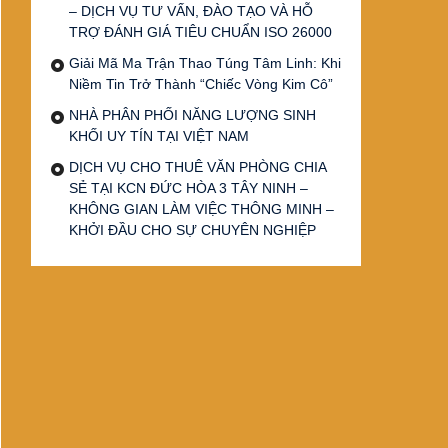
– DỊCH VỤ TƯ VẤN, ĐÀO TẠO VÀ HỖ
TRỢ ĐÁNH GIÁ TIÊU CHUẨN ISO 26000
Giải Mã Ma Trận Thao Túng Tâm Linh: Khi
Niềm Tin Trở Thành “Chiếc Vòng Kim Cô”
NHÀ PHÂN PHỐI NĂNG LƯỢNG SINH
KHỐI UY TÍN TẠI VIỆT NAM
DỊCH VỤ CHO THUÊ VĂN PHÒNG CHIA
SẺ TẠI KCN ĐỨC HÒA 3 TÂY NINH –
KHÔNG GIAN LÀM VIỆC THÔNG MINH –
KHỞI ĐẦU CHO SỰ CHUYÊN NGHIỆP