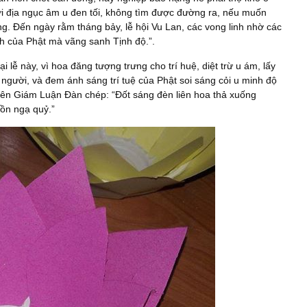
iới địa ngục âm u đen tối, không tìm được đường ra, nếu muốn
ng. Đến ngày rằm tháng bảy, lễ hội Vu Lan, các vong linh nhờ các
h của Phật mà vãng sanh Tịnh độ.”.
lễ này, vì hoa đăng tượng trưng cho trí huệ, diệt trừ u ám, lấy
người, và đem ánh sáng trí tuệ của Phật soi sáng cỏi u minh độ
hiên Giám Luận Đàn chép: “Đốt sáng đèn liên hoa thả xuống
hồn ngạ quỷ.”