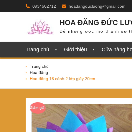
Skip
0934502712
hoadangducluong@gmail.com
to
content
HOA ĐĂNG ĐỨC L
Để những ước mơ thành sự t
Trang chủ
Giới thiệu
Cửa hàng h
Trang chủ
Hoa đăng
Hoa đăng 16 cánh 2 lớp giấy 20cm
Giảm giá!