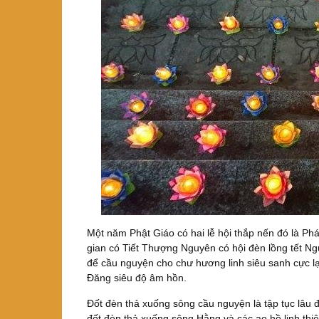
Một năm Phật Giáo có hai lễ hội thắp nến đó là P
gian có Tiết Thượng Nguyên có hội đèn lồng tết N
để cầu nguyện cho chư hương linh siêu sanh cực lạ
Đăng siêu độ âm hồn.
Đốt đèn thả xuống sông cầu nguyện là tập tục lâu
đốt đèn thả xuống sông Hằng và các ao hồ linh thi