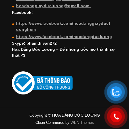
n
hoadanggiayducluong@gmail.com
el
Facebook:
https://www.facebook.com/hoadanggiayducl
uonghcm
https://www.facebook.com/hoadangducluong
Skype: phamthivan272
Hoa Đăng Đức Lương – Để những ước mơ thành sự
thật <3
Copyright © HOA ĐĂNG ĐỨC LƯƠNG
Clean Commerce by
WEN Themes