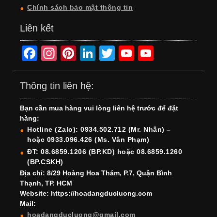
Chính sách bảo mật thông tin
Liên kết
F
In
Pi
Li
T
Y
Y
a
st
nt
n
wi
o
o
c
a
er
k
tt
u
u
Thông tin liên hệ:
e
gr
e
e
er
T
T
Bạn cần mua hàng vui lòng liên hệ trước để đặt
b
a
st
dI
u
u
hàng:
o
m
n
b
b
Hotline (Zalo): 0934.502.712 (Mr. Nhân) –
hoặc 0933.096.426 (Ms. Vân Phạm)
o
e
e
ĐT: 08.6859.1206 (BP.KD) hoặc 08.6859.1260
k
C
(BP.CSKH)
h
Địa chỉ: 8/29 Hoàng Hoa Thám, P.7, Quận Bình
Thạnh, TP. HCM
a
Website: https://hoadangducluong.com
Mail:
n
hoadangducluong@gmail.com