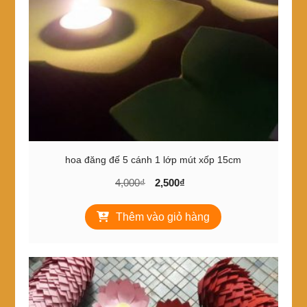
hoa đăng đế 5 cánh 1 lớp mút xốp 15cm
Giá
Giá
4,000
₫
2,500
₫
gốc
hiện
là:
tại
Thêm vào giỏ hàng
4,000₫.
là:
2,500₫.