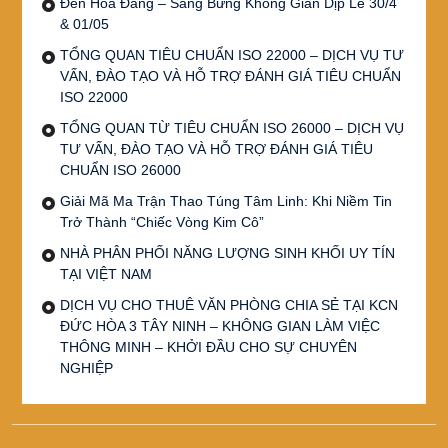
Đèn Hoa Đăng – Sáng Bừng Không Gian Dịp Lễ 30/4
& 01/05
TỔNG QUAN TIÊU CHUẨN ISO 22000 – DỊCH VỤ TƯ
VẤN, ĐÀO TẠO VÀ HỖ TRỢ ĐÁNH GIÁ TIÊU CHUẨN
ISO 22000
TỔNG QUAN TỪ TIÊU CHUẨN ISO 26000 – DỊCH VỤ
TƯ VẤN, ĐÀO TẠO VÀ HỖ TRỢ ĐÁNH GIÁ TIÊU
CHUẨN ISO 26000
Giải Mã Ma Trận Thao Túng Tâm Linh: Khi Niềm Tin
Trở Thành “Chiếc Vòng Kim Cô”
NHÀ PHÂN PHỐI NĂNG LƯỢNG SINH KHỐI UY TÍN
TẠI VIỆT NAM
DỊCH VỤ CHO THUÊ VĂN PHÒNG CHIA SẺ TẠI KCN
ĐỨC HÒA 3 TÂY NINH – KHÔNG GIAN LÀM VIỆC
THÔNG MINH – KHỞI ĐẦU CHO SỰ CHUYÊN
NGHIỆP