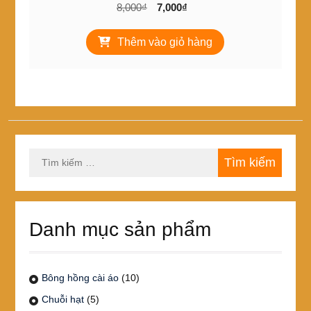
Giá
Giá
8,000
₫
7,000
₫
gốc
hiện
là:
tại
Thêm vào giỏ hàng
8,000₫.
là:
7,000₫.
Tìm
kiếm
cho:
Danh mục sản phẩm
Bông hồng cài áo
(10)
Chuỗi hạt
(5)