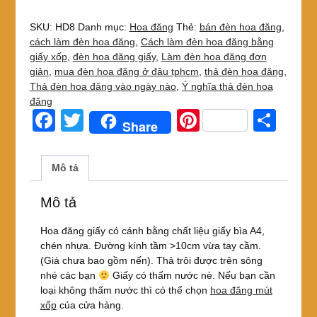
08
cánh
SKU:
HD8
Danh mục:
Hoa đăng
Thẻ:
bán đèn hoa đăng
,
1
cách làm đèn hoa đăng
,
Cách làm đèn hoa đăng bằng
lớp
giấy xốp
,
đèn hoa đăng giấy
,
Làm đèn hoa đăng đơn
giấy
giản
,
mua đèn hoa đăng ở đâu tphcm
,
thả đèn hoa đăng
,
bông
Thả đèn hoa đăng vào ngày nào
,
Ý nghĩa thả đèn hoa
sen
đăng
đẹp
F
T
Pi
S
Share
số
a
wi
nt
h
lượng
c
tt
er
ar
Mô tả
e
er
e
e
Mô tả
b
st
o
Hoa đăng giấy có cánh bằng chất liệu giấy bìa A4,
chén nhựa. Đường kính tầm >10cm vừa tay cầm.
o
(Giá chưa bao gồm nến). Thả trôi được trên sông
k
nhé các bạn
Giấy có thấm nước nè. Nếu bạn cần
loại không thấm nước thì có thể chọn
hoa đăng mút
xốp
của cửa hàng.