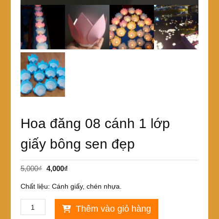
Hoa đăng 08 cánh 1 lớp
giấy bông sen đẹp
Giá
Giá
5,000
₫
4,000
₫
gốc
hiện
Chất liệu: Cánh giấy, chén nhựa.
là:
tại
5,000₫.
là:
Hoa
Thêm vào giỏ hàng
4,000₫.
đăng