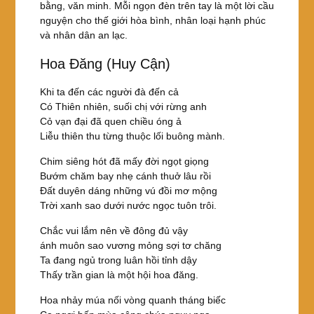
bằng, văn minh. Mỗi ngọn đèn trên tay là một lời cầu
nguyện cho thế giới hòa bình, nhân loại hạnh phúc
và nhân dân an lạc.
Hoa Đăng (Huy Cận)
Khi ta đến các người đà đến cả
Có Thiên nhiên, suối chị với rừng anh
Cỏ vạn đại đã quen chiều óng ả
Liễu thiên thu từng thuộc lối buông mành.
Chim siêng hót đã mấy đời ngọt giọng
Bướm chăm bay nhẹ cánh thuở lâu rồi
Đất duyên dáng những vú đồi mơ mộng
Trời xanh sao dưới nước ngọc tuôn trôi.
Chắc vui lắm nên về đông đủ vậy
ánh muôn sao vương mỏng sợi tơ chăng
Ta đang ngủ trong luân hồi tỉnh dậy
Thấy trần gian là một hội hoa đăng.
Hoa nhảy múa nối vòng quanh tháng biếc