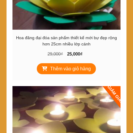
Hoa đăng đại đóa sản phẩm thiết kế mới bự đẹp rộng
hơn 25cm nhiều lớp cánh
Giá
Giá
29,000
₫
25,000
₫
gốc
hiện
là:
tại
Thêm vào giỏ hàng
29,000₫.
là:
25,000₫.
GIẢM GIÁ!