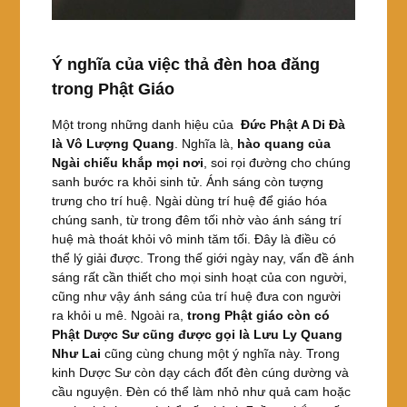
Ý nghĩa của việc thả đèn hoa đăng
trong Phật Giáo
Một trong những danh hiệu của
Đức Phật A Di Đà
là Vô Lượng Quang
. Nghĩa là,
hào quang của
Ngài chiếu khắp mọi nơi
, soi rọi đường cho chúng
sanh bước ra khỏi sinh tử. Ánh sáng còn tượng
trưng cho trí huệ. Ngài dùng trí huệ để giáo hóa
chúng sanh, từ trong đêm tối nhờ vào ánh sáng trí
huệ mà thoát khỏi vô minh tăm tối. Đây là điều có
thể lý giải được. Trong thế giới ngày nay, vấn đề ánh
sáng rất cần thiết cho mọi sinh hoạt của con người,
cũng như vậy ánh sáng của trí huệ đưa con người
ra khỏi u mê. Ngoài ra,
trong Phật giáo còn có
Phật Dược Sư cũng được gọi là Lưu Ly Quang
Như Lai
cũng cùng chung một ý nghĩa này. Trong
kinh Dược Sư còn dạy cách đốt đèn cúng dường và
cầu nguyện. Đèn có thể làm nhỏ như quả cam hoặc