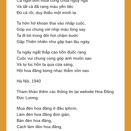
Ca ngợi bốn mùa công chúa nguy nga
Và tất cả đã rạng màu yến tiệc
Đủ cả rồi, duy thiếu một mình ta.
Ta hớn hở khoan thai vào nhập cuộc,
Góp vui chung với nhịp máu lòng say
Ta đi tới trong đời hơi chậm bước
Gặp Thiên nhiên như gặp bạn lâu ngày.
Ta ngây ngất thắp cao hồn đuốc rạng
Cuộc vui chung cùng góp ánh muôn sao
Và tự lúc hồn ta qua cửa sáng,
Hội hoa đăng bừng nhạc thắm xôn xao.
Hà Nội, 1940
Tham khảo thêm các thông tin tại website Hoa Đăng
Đức Lương:
Mua đèn hoa đăng ở đâu tphcm,
Làm đèn hoa đăng đơn giản,
Bán đèn hoa đăng,
Cách làm đèn hoa đăng,