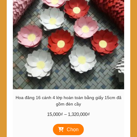
Hoa đăng 16 cánh 4 lớp hoàn toàn bằng giấy 15cm đã
gồm đèn cầy
Khoảng
15,000
₫
–
1,320,000
₫
giá:
Sản
từ
Chọn
phẩm
15,000₫
này