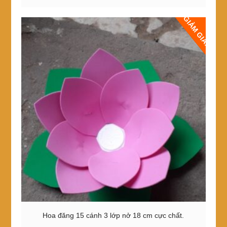
đến
có
1,320,000₫
GIẢM GIÁ!
nhiều
biến
thể.
Các
tùy
chọn
có
thể
được
chọn
trên
trang
sản
phẩm
Hoa đăng 15 cánh 3 lớp nở 18 cm cực chất.