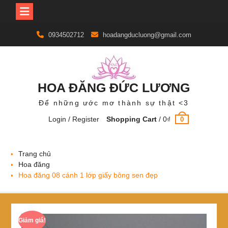
Skip
0934502712
hoadangducluong@gmail.com
to
content
HOA ĐĂNG ĐỨC LƯƠNG
Để những ước mơ thành sự thật <3
Login / Register
Shopping Cart
/
0
₫
0
Trang chủ
Hoa đăng
Hoa đăng 08 cánh 1 lớp giấy bông sen đẹp
Giảm giá!