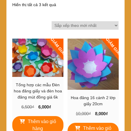
Đã
Hiển thị tất cả 3 kết quả
sắp
xếp
theo
mới
nhất
GIẢM GIÁ!
GIẢM GIÁ!
Tổng hợp các mẫu Đèn
hoa đăng giấy và đèn hoa
đăng mút đồng giá 6k
Hoa đăng 16 cánh 2 lớp
giấy 20cm
Giá
Giá
6,500
₫
6,000
₫
gốc
hiện
Giá
Giá
10,000
₫
8,000
₫
là:
tại
gốc
hiện
Thêm vào giỏ
6,500₫.
là:
là:
tại
Thêm vào giỏ
hàng