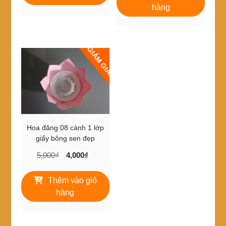
6,000₫.
10,000₫.
là:
hàng
8,000₫.
GIẢM GIÁ!
Hoa đăng 08 cánh 1 lớp
giấy bông sen đẹp
Giá
Giá
5,000
₫
4,000
₫
gốc
hiện
là:
tại
Thêm vào giỏ
5,000₫.
là:
hàng
4,000₫.