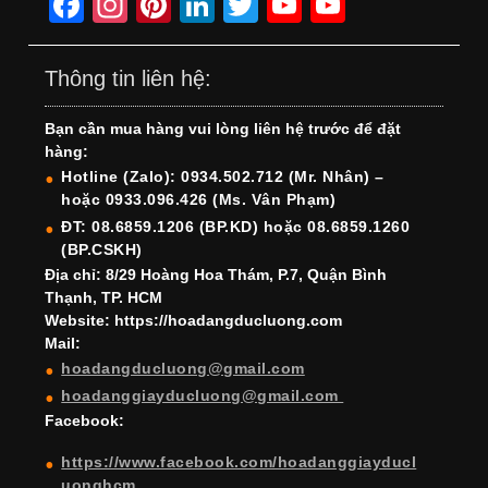
F
In
Pi
Li
T
Y
Y
a
st
nt
n
wi
o
o
c
a
er
k
tt
u
u
Thông tin liên hệ:
e
gr
e
e
er
T
T
Bạn cần mua hàng vui lòng liên hệ trước để đặt
b
a
st
dI
u
u
hàng:
o
m
n
b
b
Hotline (Zalo): 0934.502.712 (Mr. Nhân) –
hoặc 0933.096.426 (Ms. Vân Phạm)
o
e
e
ĐT: 08.6859.1206 (BP.KD) hoặc 08.6859.1260
k
C
(BP.CSKH)
h
Địa chỉ: 8/29 Hoàng Hoa Thám, P.7, Quận Bình
Thạnh, TP. HCM
a
Website: https://hoadangducluong.com
Mail:
n
hoadangducluong@gmail.com
n
hoadanggiayducluong@gmail.com
el
Facebook:
https://www.facebook.com/hoadanggiayducl
uonghcm