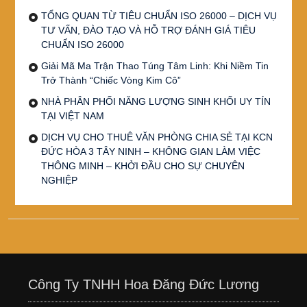
TỔNG QUAN TỪ TIÊU CHUẨN ISO 26000 – DỊCH VỤ
TƯ VẤN, ĐÀO TẠO VÀ HỖ TRỢ ĐÁNH GIÁ TIÊU
CHUẨN ISO 26000
Giải Mã Ma Trận Thao Túng Tâm Linh: Khi Niềm Tin
Trở Thành “Chiếc Vòng Kim Cô”
NHÀ PHÂN PHỐI NĂNG LƯỢNG SINH KHỐI UY TÍN
TẠI VIỆT NAM
DỊCH VỤ CHO THUÊ VĂN PHÒNG CHIA SẺ TẠI KCN
ĐỨC HÒA 3 TÂY NINH – KHÔNG GIAN LÀM VIỆC
THÔNG MINH – KHỞI ĐẦU CHO SỰ CHUYÊN
NGHIỆP
Công Ty TNHH Hoa Đăng Đức Lương