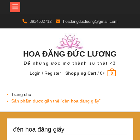
Skip
0934502712
hoadangducluong@gmail.com
to
content
HOA ĐĂNG ĐỨC LƯƠNG
Để những ước mơ thành sự thật <3
Login / Register
Shopping Cart
/
0
₫
0
Trang chủ
Sản phẩm được gắn thẻ “đèn hoa đăng giấy”
đèn hoa đăng giấy