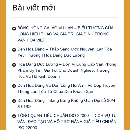
Bài viết mới
BÔNG HỒNG CÀI ÁO VU LAN – BIỂU TƯỢNG CỦA
LÒNG HIẾU THẢO VÀ GIÁ TRỊ GIA ĐÌNH TRONG
VĂN HÓA VIỆT
Đèn Hoa Đăng – Thắp Sáng Ước Nguyện, Lan Tỏa
Yêu Thương | Hoa Đăng Đức Lương
Hoa Đăng Đức Lương – Đơn Vị Cung Cấp Văn Phòng
Phẩm Uy Tín, Giá Tốt Cho Doanh Nghiệp, Trường
Học Và Hộ Kinh Doanh
Đèn Hoa Đăng Và Đèn Lồng Hội An – Vẻ Đẹp Truyền
Thống Lan Tỏa Từ Chùa Đến Khách Sạn
Đèn Hoa Đăng – Sáng Bừng Không Gian Dịp Lễ 30/4
& 01/05
TỔNG QUAN TIÊU CHUẨN ISO 22000 – DỊCH VỤ TƯ
VẤN, ĐÀO TẠO VÀ HỖ TRỢ ĐÁNH GIÁ TIÊU CHUẨN
ISO 22000