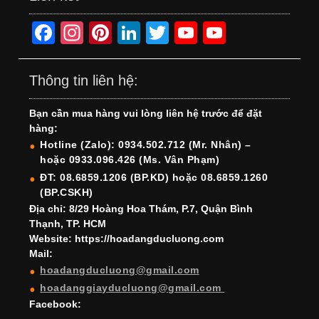
F
In
Pi
Li
T
Y
Y
a
st
nt
n
wi
o
o
c
a
er
k
tt
u
u
Thông tin liên hệ:
e
gr
e
e
er
T
T
Bạn cần mua hàng vui lòng liên hệ trước để đặt
b
a
st
dI
u
u
hàng:
o
m
n
b
b
Hotline (Zalo): 0934.502.712 (Mr. Nhân) –
hoặc 0933.096.426 (Ms. Vân Phạm)
o
e
e
ĐT: 08.6859.1206 (BP.KD) hoặc 08.6859.1260
k
C
(BP.CSKH)
h
Địa chỉ: 8/29 Hoàng Hoa Thám, P.7, Quận Bình
Thạnh, TP. HCM
a
Website: https://hoadangducluong.com
Mail:
n
hoadangducluong@gmail.com
n
hoadanggiayducluong@gmail.com
el
Facebook: