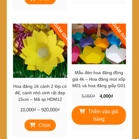
6,000₫
đến
này
có
đến
500,000₫
có
nhiều
600,000₫
nhiều
biến
GIẢM GIÁ!
GIẢM GIÁ!
biến
thể.
thể.
Các
Các
tùy
tùy
chọn
chọn
có
có
thể
thể
được
được
chọn
Mẫu đèn hoa đăng đồng
chọn
trên
giá 4k – Hoa đăng mút xốp
trên
trang
M01 và hoa đăng giấy G01
Hoa đăng 16 cánh 2 lớp có
trang
sản
đế, cánh nhỏ xinh rất đẹp
Giá
Giá
5,000
₫
4,000
₫
sản
phẩm
15cm – Mã sp HDM12
gốc
hiện
phẩm
Khoảng
là:
tại
10,000
₫
–
920,000
₫
Thêm vào giỏ
giá:
5,000₫.
là:
hàng
Sản
từ
4,000₫.
Chọn
phẩm
10,000₫
này
đến
có