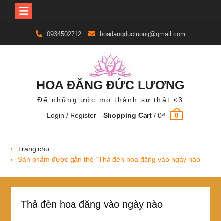
Skip
0934502712
hoadangducluong@gmail.com
to
content
HOA ĐĂNG ĐỨC LƯƠNG
Để những ước mơ thành sự thật <3
Login / Register
Shopping Cart
/
0
₫
0
Trang chủ
Sản phẩm được gắn thẻ “Thả đèn hoa đăng vào ngày nào”
Thả đèn hoa đăng vào ngày nào