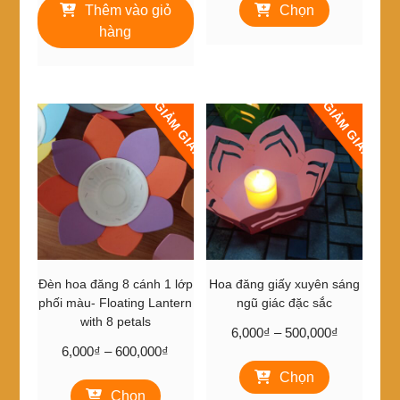
là:
tại
từ
Thêm vào giỏ
Chọn
phẩm
50,000₫.
là:
17,000₫
này
hàng
45,000₫.
đến
có
1,620,00
nhiều
biến
thể.
GIẢM GIÁ!
GIẢM GIÁ!
Các
tùy
chọn
có
thể
được
chọn
trên
trang
Đèn hoa đăng 8 cánh 1 lớp
Hoa đăng giấy xuyên sáng
sản
phối màu- Floating Lantern
ngũ giác đặc sắc
phẩm
with 8 petals
Khoảng
6,000
₫
–
500,000
₫
Khoảng
6,000
₫
–
600,000
₫
giá:
Sản
giá:
từ
Chọn
Sản
phẩm
từ
6,000₫
Chọn
phẩm
này