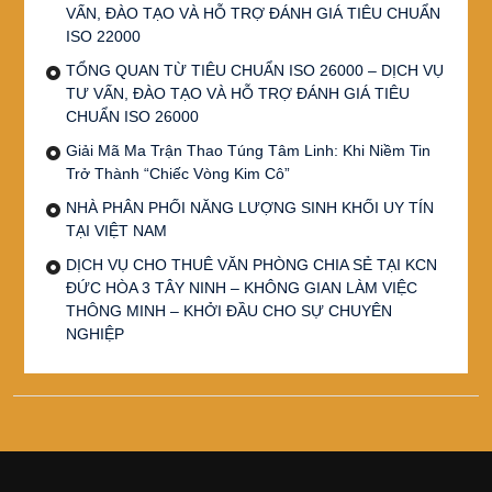
VẤN, ĐÀO TẠO VÀ HỖ TRỢ ĐÁNH GIÁ TIÊU CHUẨN
ISO 22000
TỔNG QUAN TỪ TIÊU CHUẨN ISO 26000 – DỊCH VỤ
TƯ VẤN, ĐÀO TẠO VÀ HỖ TRỢ ĐÁNH GIÁ TIÊU
CHUẨN ISO 26000
Giải Mã Ma Trận Thao Túng Tâm Linh: Khi Niềm Tin
Trở Thành “Chiếc Vòng Kim Cô”
NHÀ PHÂN PHỐI NĂNG LƯỢNG SINH KHỐI UY TÍN
TẠI VIỆT NAM
DỊCH VỤ CHO THUÊ VĂN PHÒNG CHIA SẺ TẠI KCN
ĐỨC HÒA 3 TÂY NINH – KHÔNG GIAN LÀM VIỆC
THÔNG MINH – KHỞI ĐẦU CHO SỰ CHUYÊN
NGHIỆP