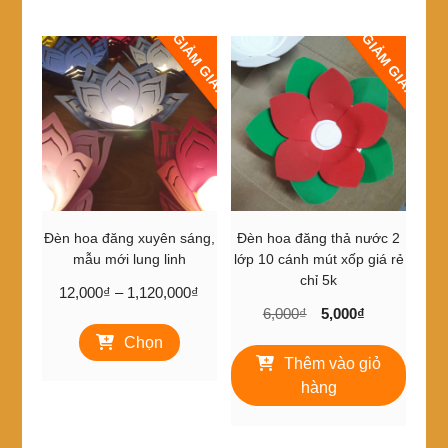
920,000₫
nhiều
GIẢM GIÁ!
GIẢM GIÁ!
biến
thể.
Các
tùy
chọn
có
thể
được
chọn
trên
Đèn hoa đăng xuyên sáng,
Đèn hoa đăng thả nước 2
trang
mẫu mới lung linh
lớp 10 cánh mút xốp giá rẻ
sản
chỉ 5k
Khoảng
12,000
₫
–
1,120,000
₫
phẩm
Giá
Giá
giá:
6,000
₫
5,000
₫
Sản
gốc
hiện
từ
Chọn
phẩm
là:
tại
12,000₫
Thêm vào giỏ
này
6,000₫.
là:
đến
có
hàng
5,000₫.
1,120,000₫
nhiều
biến