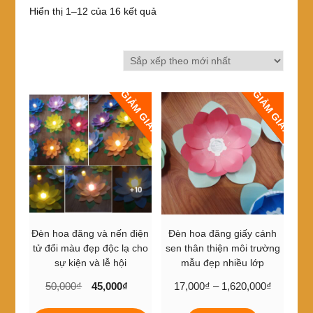
Đã
Hiển thị 1–12 của 16 kết quả
sắp
xếp
theo
mới
nhất
GIẢM GIÁ!
GIẢM GIÁ!
Đèn hoa đăng và nến điện
Đèn hoa đăng giấy cánh
tử đổi màu đẹp độc lạ cho
sen thân thiện môi trường
sự kiện và lễ hội
mẫu đẹp nhiều lớp
Giá
Giá
Khoảng
50,000
₫
45,000
₫
17,000
₫
–
1,620,000
₫
gốc
hiện
giá:
Sản