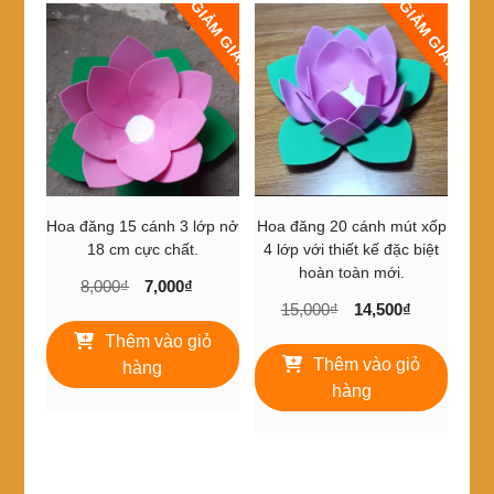
GIẢM GIÁ!
GIẢM GIÁ!
Hoa đăng 15 cánh 3 lớp nở
Hoa đăng 20 cánh mút xốp
18 cm cực chất.
4 lớp với thiết kế đặc biệt
hoàn toàn mới.
Giá
Giá
8,000
₫
7,000
₫
Giá
Giá
gốc
hiện
15,000
₫
14,500
₫
gốc
hiện
là:
tại
Thêm vào giỏ
là:
tại
8,000₫.
là:
Thêm vào giỏ
hàng
15,000₫.
là:
7,000₫.
hàng
14,500₫.