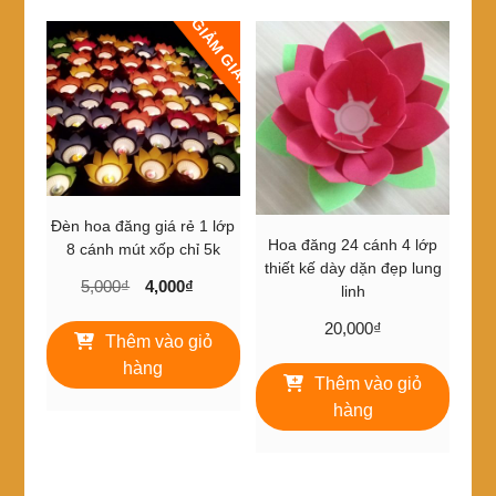
thể.
Các
GIẢM GIÁ!
tùy
chọn
có
thể
được
chọn
trên
trang
Đèn hoa đăng giá rẻ 1 lớp
sản
Hoa đăng 24 cánh 4 lớp
8 cánh mút xốp chỉ 5k
phẩm
thiết kế dày dặn đẹp lung
Giá
Giá
5,000
₫
4,000
₫
linh
gốc
hiện
20,000
₫
là:
tại
Thêm vào giỏ
5,000₫.
là:
hàng
4,000₫.
Thêm vào giỏ
hàng