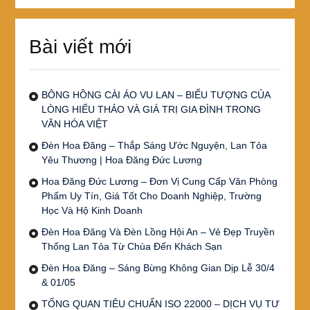
Bài viết mới
BÔNG HỒNG CÀI ÁO VU LAN – BIỂU TƯỢNG CỦA
LÒNG HIẾU THẢO VÀ GIÁ TRỊ GIA ĐÌNH TRONG
VĂN HÓA VIỆT
Đèn Hoa Đăng – Thắp Sáng Ước Nguyện, Lan Tỏa
Yêu Thương | Hoa Đăng Đức Lương
Hoa Đăng Đức Lương – Đơn Vị Cung Cấp Văn Phòng
Phẩm Uy Tín, Giá Tốt Cho Doanh Nghiệp, Trường
Học Và Hộ Kinh Doanh
Đèn Hoa Đăng Và Đèn Lồng Hội An – Vẻ Đẹp Truyền
Thống Lan Tỏa Từ Chùa Đến Khách Sạn
Đèn Hoa Đăng – Sáng Bừng Không Gian Dịp Lễ 30/4
& 01/05
TỔNG QUAN TIÊU CHUẨN ISO 22000 – DỊCH VỤ TƯ