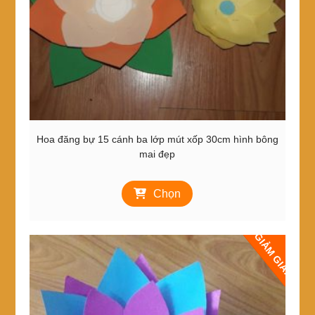
chọn
trên
trang
sản
phẩm
Hoa đăng bự 15 cánh ba lớp mút xốp 30cm hình bông
mai đẹp
Sản
Chọn
phẩm
này
có
GIẢM GIÁ!
nhiều
biến
thể.
Các
tùy
chọn