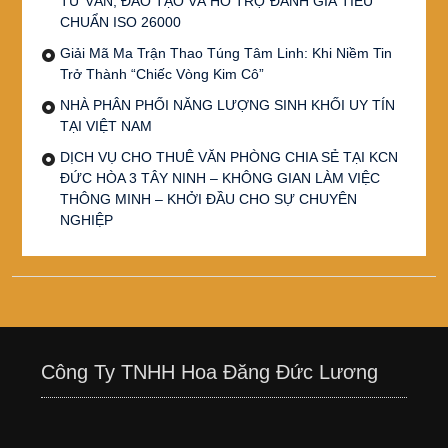
TƯ VẤN, ĐÀO TẠO VÀ HỖ TRỢ ĐÁNH GIÁ TIÊU
CHUẨN ISO 26000
Giải Mã Ma Trận Thao Túng Tâm Linh: Khi Niềm Tin
Trở Thành “Chiếc Vòng Kim Cô”
NHÀ PHÂN PHỐI NĂNG LƯỢNG SINH KHỐI UY TÍN
TẠI VIỆT NAM
DỊCH VỤ CHO THUÊ VĂN PHÒNG CHIA SẺ TẠI KCN
ĐỨC HÒA 3 TÂY NINH – KHÔNG GIAN LÀM VIỆC
THÔNG MINH – KHỞI ĐẦU CHO SỰ CHUYÊN
NGHIỆP
Công Ty TNHH Hoa Đăng Đức Lương