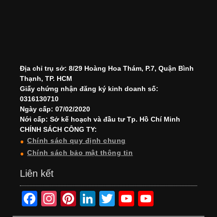
Địa chỉ trụ sở: 8/29 Hoàng Hoa Thám, P.7, Quận Bình
Thạnh, TP. HCM
Giấy chứng nhận đăng ký kinh doanh số:
0316130710
Ngày cấp: 07/02/2020
Nới cấp: Sở kế hoạch và đầu tư Tp. Hồ Chí Minh
CHÍNH SÁCH CÔNG TY:
Chính sách quy định chung
Chính sách bảo mật thông tin
Liên kết
F
In
Pi
Li
T
Y
Y
a
st
nt
n
wi
o
o