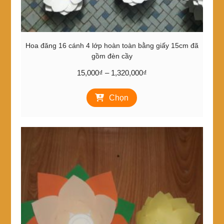
Hoa đăng 16 cánh 4 lớp hoàn toàn bằng giấy 15cm đã
gồm đèn cầy
Khoảng
15,000
₫
–
1,320,000
₫
giá:
Sản
từ
Chọn
phẩm
15,000₫
này
đến
có
1,320,000₫
nhiều
biến
thể.
Các
tùy
chọn
có
thể
được