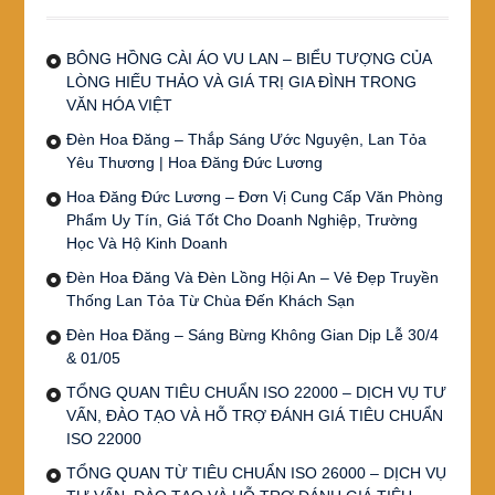
BÔNG HỒNG CÀI ÁO VU LAN – BIỂU TƯỢNG CỦA
LÒNG HIẾU THẢO VÀ GIÁ TRỊ GIA ĐÌNH TRONG
VĂN HÓA VIỆT
Đèn Hoa Đăng – Thắp Sáng Ước Nguyện, Lan Tỏa
Yêu Thương | Hoa Đăng Đức Lương
Hoa Đăng Đức Lương – Đơn Vị Cung Cấp Văn Phòng
Phẩm Uy Tín, Giá Tốt Cho Doanh Nghiệp, Trường
Học Và Hộ Kinh Doanh
Đèn Hoa Đăng Và Đèn Lồng Hội An – Vẻ Đẹp Truyền
Thống Lan Tỏa Từ Chùa Đến Khách Sạn
Đèn Hoa Đăng – Sáng Bừng Không Gian Dịp Lễ 30/4
& 01/05
TỔNG QUAN TIÊU CHUẨN ISO 22000 – DỊCH VỤ TƯ
VẤN, ĐÀO TẠO VÀ HỖ TRỢ ĐÁNH GIÁ TIÊU CHUẨN
ISO 22000
TỔNG QUAN TỪ TIÊU CHUẨN ISO 26000 – DỊCH VỤ