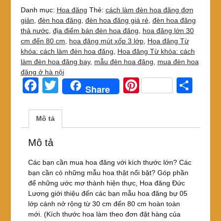
Danh mục:
Hoa đăng
Thẻ:
cách làm đèn hoa đăng đơn
giản
,
đèn hoa đăng
,
đèn hoa đăng giá rẻ
,
đèn hoa đăng
thả nước
,
địa điểm bán đèn hoa đăng
,
hoa đăng lớn 30
cm đến 80 cm
,
hoa đăng mút xốp 3 lớp
,
Hoa đăng Từ
khóa: cách làm đèn hoa đăng
,
Hoa đăng Từ khóa: cách
làm đèn hoa đăng bay
,
mẫu đèn hoa đăng
,
mua đèn hoa
đăng ở hà nội
F
T
Pi
S
Share
a
wi
nt
h
c
tt
er
ar
Mô tả
e
er
e
e
Mô tả
b
st
o
Các bạn cần mua hoa đăng với kích thước lớn? Các
bạn cần có những mẫu hoa thật nổi bật? Góp phần
o
để những ước mơ thành hiện thực, Hoa đăng Đức
k
Lương giới thiệu đến các bạn mẫu hoa đăng bự 05
lớp cánh nở rộng từ 30 cm đến 80 cm hoàn toàn
mới. (Kích thước hoa làm theo đơn đặt hàng của