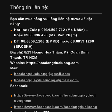
c
a
er
k
tt
u
u
Thông tin liên hệ:
e
gr
e
e
er
T
T
Bạn cần mua hàng vui lòng liên hệ trước để đặt
b
a
st
dI
u
u
hàng:
o
m
n
b
b
Hotline (Zalo): 0934.502.712 (Mr. Nhân) –
hoặc 0933.096.426 (Ms. Vân Phạm)
o
e
e
ĐT: 08.6859.1206 (BP.KD) hoặc 08.6859.1260
k
C
(BP.CSKH)
h
Địa chỉ: 8/29 Hoàng Hoa Thám, P.7, Quận Bình
Thạnh, TP. HCM
a
Website: https://hoadangducluong.com
Mail:
n
hoadangducluong@gmail.com
n
hoadanggiayducluong@gmail.com
el
Facebook:
https://www.facebook.com/hoadanggiayducl
uonghcm
https://www.facebook.com/hoadangducluong