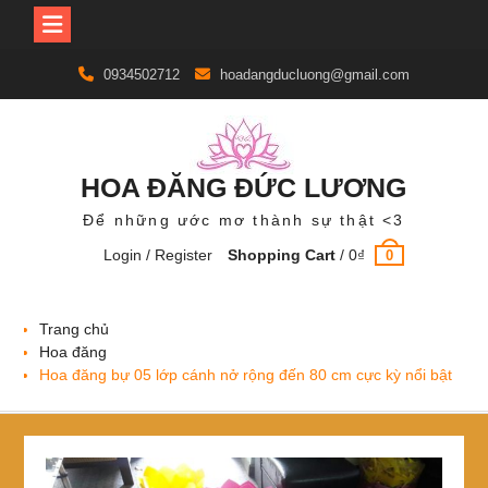
Skip
0934502712
hoadangducluong@gmail.com
to
content
HOA ĐĂNG ĐỨC LƯƠNG
Để những ước mơ thành sự thật <3
Login / Register
Shopping Cart
/
0
₫
0
Trang chủ
Hoa đăng
Hoa đăng bự 05 lớp cánh nở rộng đến 80 cm cực kỳ nổi bật