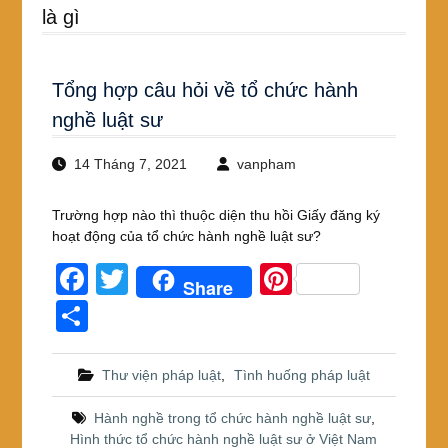
là gì
Tổng hợp câu hỏi về tổ chức hành
nghề luật sư
14 Tháng 7, 2021
vanpham
Trường hợp nào thì thuộc diện thu hồi Giấy đăng ký
hoạt động của tổ chức hành nghề luật sư?
F
T
Pi
Share
a
wi
nt
S
c
tt
er
h
e
er
e
ar
Thư viện pháp luật
,
Tình huống pháp luật
b
st
e
Hành nghề trong tổ chức hành nghề luật sư
,
o
Hình thức tổ chức hành nghề luật sư ở Việt Nam