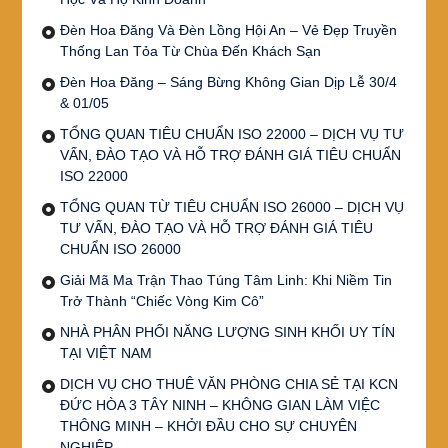
Đèn Hoa Đăng Và Đèn Lồng Hội An – Vẻ Đẹp Truyền
Thống Lan Tỏa Từ Chùa Đến Khách Sạn
Đèn Hoa Đăng – Sáng Bừng Không Gian Dịp Lễ 30/4
& 01/05
TỔNG QUAN TIÊU CHUẨN ISO 22000 – DỊCH VỤ TƯ
VẤN, ĐÀO TẠO VÀ HỖ TRỢ ĐÁNH GIÁ TIÊU CHUẨN
ISO 22000
TỔNG QUAN TỪ TIÊU CHUẨN ISO 26000 – DỊCH VỤ
TƯ VẤN, ĐÀO TẠO VÀ HỖ TRỢ ĐÁNH GIÁ TIÊU
CHUẨN ISO 26000
Giải Mã Ma Trận Thao Túng Tâm Linh: Khi Niềm Tin
Trở Thành “Chiếc Vòng Kim Cô”
NHÀ PHÂN PHỐI NĂNG LƯỢNG SINH KHỐI UY TÍN
TẠI VIỆT NAM
DỊCH VỤ CHO THUÊ VĂN PHÒNG CHIA SẺ TẠI KCN
ĐỨC HÒA 3 TÂY NINH – KHÔNG GIAN LÀM VIỆC
THÔNG MINH – KHỞI ĐẦU CHO SỰ CHUYÊN
NGHIỆP