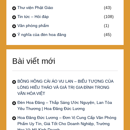
Thư viện Phật Giáo
(43)
Tin tức – Hỏi đáp
(108)
Văn phòng phẩm
(1)
Ý nghĩa của đèn hoa đăng
(45)
Bài viết mới
BÔNG HỒNG CÀI ÁO VU LAN – BIỂU TƯỢNG CỦA
LÒNG HIẾU THẢO VÀ GIÁ TRỊ GIA ĐÌNH TRONG
VĂN HÓA VIỆT
Đèn Hoa Đăng – Thắp Sáng Ước Nguyện, Lan Tỏa
Yêu Thương | Hoa Đăng Đức Lương
Hoa Đăng Đức Lương – Đơn Vị Cung Cấp Văn Phòng
Phẩm Uy Tín, Giá Tốt Cho Doanh Nghiệp, Trường
Học Và Hộ Kinh Doanh