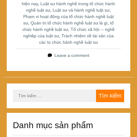
hiện nay
,
Luật sư hành nghề trong tổ chức hành
o
nghề luật sư
,
Luật sư và hành nghề luật sư
,
k
Phạm vi hoạt động của tổ chức hành nghề luật
sư
,
Quản trị tổ chức hành nghề luật sư là gì
,
tổ
chức hành nghề luật sư
,
Tổ chức xã hội -- nghề
nghiệp của luật sư
,
Trách nhiệm về tài sản của
các to chức hành nghề luật sư
Leave a comment
Tìm
kiếm
cho:
Danh mục sản phẩm