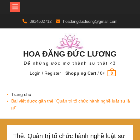
Skip
0934502712
hoadangducluong@gmail.com
to
content
HOA ĐĂNG ĐỨC LƯƠNG
Để những ước mơ thành sự thật <3
Login / Register
Shopping Cart
/
0
₫
0
Trang chủ
Bài viết được gắn thẻ “Quản trị tổ chức hành nghề luật sư là
gì”
Thẻ:
Quản trị tổ chức hành nghề luật sư