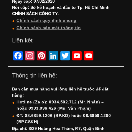
Ngày cấp: 07/02/2020
Nới cấp: Sở kế hoạch và đầu tư Tp. Hồ Chí Minh
CHÍNH SÁCH CÔNG TY:
Chính sách quy định chung
Chính sách bảo mật thông tin
Liên kết
F
In
Pi
Li
T
Y
Y
a
st
nt
n
wi
o
o
c
a
er
k
tt
u
u
Thông tin liên hệ:
e
gr
e
e
er
T
T
Bạn cần mua hàng vui lòng liên hệ trước để đặt
b
a
st
dI
u
u
hàng:
o
m
n
b
b
Hotline (Zalo): 0934.502.712 (Mr. Nhân) –
hoặc 0933.096.426 (Ms. Vân Phạm)
o
e
e
ĐT: 08.6859.1206 (BP.KD) hoặc 08.6859.1260
k
C
(BP.CSKH)
h
Địa chỉ: 8/29 Hoàng Hoa Thám, P.7, Quận Bình