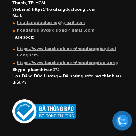
Thạnh, TP. HCM
a
Website: https://hoadangducluong.com
Mail:
n
hoadangducluong@gmail.com
n
hoadanggiayducluong@gmail.com
el
Facebook:
https://www.facebook.com/hoadanggiayducl
uonghcm
https://www.facebook.com/hoadangducluong
Skype: phamthivan272
Hoa Đăng Đức Lương – Để những ước mơ thành sự
thật <3