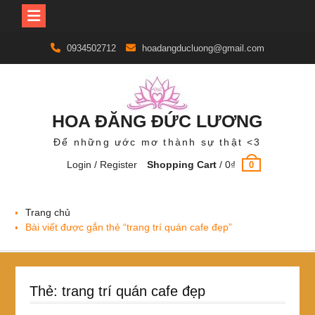
Skip
0934502712
hoadangducluong@gmail.com
to
content
HOA ĐĂNG ĐỨC LƯƠNG
Để những ước mơ thành sự thật <3
Login / Register
Shopping Cart
/
0
₫
0
Trang chủ
Bài viết được gắn thẻ “trang trí quán cafe đẹp”
Thẻ:
trang trí quán cafe đẹp