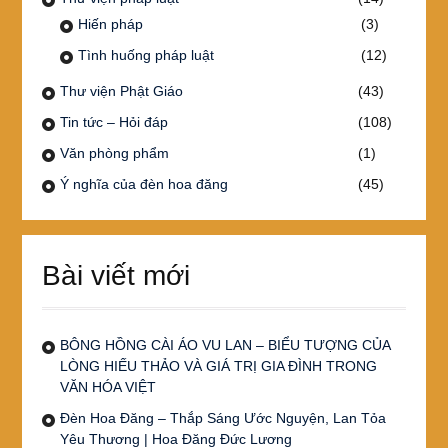
Hiến pháp
(3)
Tình huống pháp luật
(12)
Thư viện Phật Giáo
(43)
Tin tức – Hỏi đáp
(108)
Văn phòng phẩm
(1)
Ý nghĩa của đèn hoa đăng
(45)
Bài viết mới
BÔNG HỒNG CÀI ÁO VU LAN – BIỂU TƯỢNG CỦA
LÒNG HIẾU THẢO VÀ GIÁ TRỊ GIA ĐÌNH TRONG
VĂN HÓA VIỆT
Đèn Hoa Đăng – Thắp Sáng Ước Nguyện, Lan Tỏa
Yêu Thương | Hoa Đăng Đức Lương