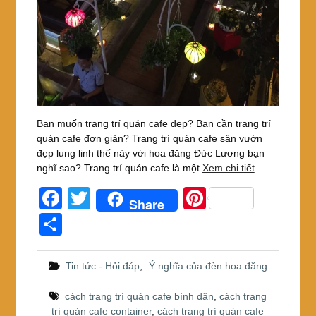
Bạn muốn trang trí quán cafe đẹp? Bạn cần trang trí
quán cafe đơn giản? Trang trí quán cafe sân vườn
đẹp lung linh thế này với hoa đăng Đức Lương bạn
nghĩ sao? Trang trí quán cafe là một
Xem chi tiết
F
T
Pi
Share
a
wi
nt
S
c
tt
er
h
e
er
e
ar
Tin tức - Hỏi đáp
,
Ý nghĩa của đèn hoa đăng
b
st
e
cách trang trí quán cafe bình dân
,
cách trang
o
trí quán cafe container
,
cách trang trí quán cafe