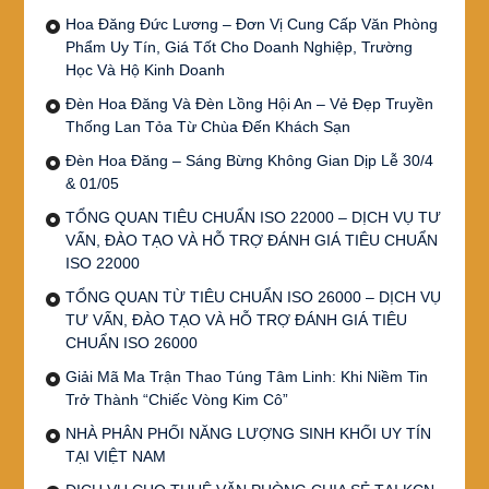
Hoa Đăng Đức Lương – Đơn Vị Cung Cấp Văn Phòng
Phẩm Uy Tín, Giá Tốt Cho Doanh Nghiệp, Trường
Học Và Hộ Kinh Doanh
Đèn Hoa Đăng Và Đèn Lồng Hội An – Vẻ Đẹp Truyền
Thống Lan Tỏa Từ Chùa Đến Khách Sạn
Đèn Hoa Đăng – Sáng Bừng Không Gian Dịp Lễ 30/4
& 01/05
TỔNG QUAN TIÊU CHUẨN ISO 22000 – DỊCH VỤ TƯ
VẤN, ĐÀO TẠO VÀ HỖ TRỢ ĐÁNH GIÁ TIÊU CHUẨN
ISO 22000
TỔNG QUAN TỪ TIÊU CHUẨN ISO 26000 – DỊCH VỤ
TƯ VẤN, ĐÀO TẠO VÀ HỖ TRỢ ĐÁNH GIÁ TIÊU
CHUẨN ISO 26000
Giải Mã Ma Trận Thao Túng Tâm Linh: Khi Niềm Tin
Trở Thành “Chiếc Vòng Kim Cô”
NHÀ PHÂN PHỐI NĂNG LƯỢNG SINH KHỐI UY TÍN
TẠI VIỆT NAM