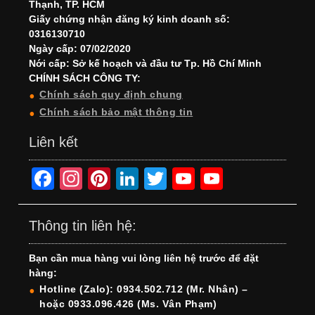
Thạnh, TP. HCM
Giấy chứng nhận đăng ký kinh doanh số:
0316130710
Ngày cấp: 07/02/2020
Nới cấp: Sở kế hoạch và đầu tư Tp. Hồ Chí Minh
CHÍNH SÁCH CÔNG TY:
Chính sách quy định chung
Chính sách bảo mật thông tin
Liên kết
F
In
Pi
Li
T
Y
Y
a
st
nt
n
wi
o
o
c
a
er
k
tt
u
u
Thông tin liên hệ:
e
gr
e
e
er
T
T
Bạn cần mua hàng vui lòng liên hệ trước để đặt
b
a
st
dI
u
u
hàng:
o
m
n
b
b
Hotline (Zalo): 0934.502.712 (Mr. Nhân) –
hoặc 0933.096.426 (Ms. Vân Phạm)
o
e
e