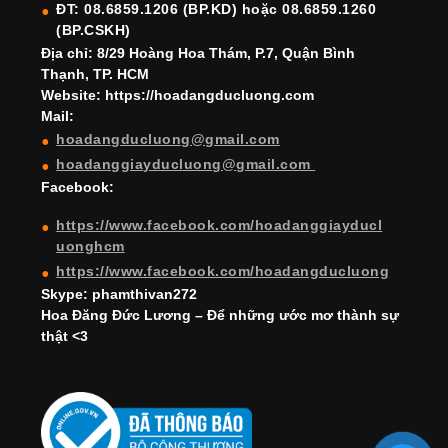
ĐT: 08.6859.1206 (BP.KD) hoặc 08.6859.1260
k
C
(BP.CSKH)
h
Địa chỉ: 8/29 Hoàng Hoa Thám, P.7, Quận Bình
Thạnh, TP. HCM
a
Website: https://hoadangducluong.com
Mail:
n
hoadangducluong@gmail.com
n
hoadanggiayducluong@gmail.com
el
Facebook:
https://www.facebook.com/hoadanggiayducl
uonghcm
https://www.facebook.com/hoadangducluong
Skype: phamthivan272
Hoa Đăng Đức Lương – Để những ước mơ thành sự
thật <3