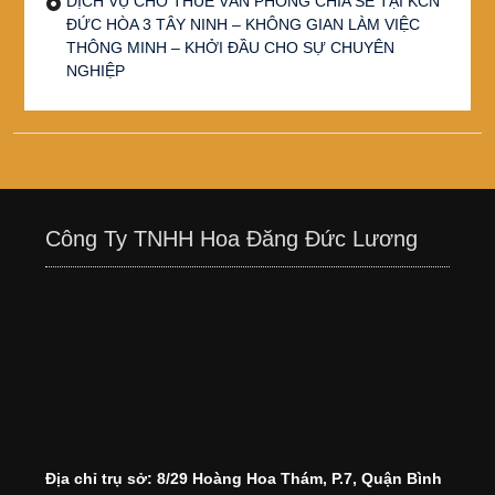
DỊCH VỤ CHO THUÊ VĂN PHÒNG CHIA SẺ TẠI KCN
ĐỨC HÒA 3 TÂY NINH – KHÔNG GIAN LÀM VIỆC
THÔNG MINH – KHỞI ĐẦU CHO SỰ CHUYÊN
NGHIỆP
Công Ty TNHH Hoa Đăng Đức Lương
Địa chỉ trụ sở: 8/29 Hoàng Hoa Thám, P.7, Quận Bình