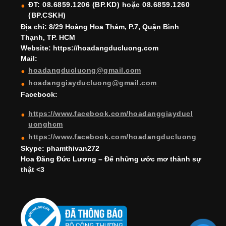
ĐT: 08.6859.1206 (BP.KD) hoặc 08.6859.1260
k
C
(BP.CSKH)
h
Địa chỉ: 8/29 Hoàng Hoa Thám, P.7, Quận Bình
Thạnh, TP. HCM
a
Website: https://hoadangducluong.com
Mail:
n
hoadangducluong@gmail.com
n
hoadanggiayducluong@gmail.com
el
Facebook:
https://www.facebook.com/hoadanggiayducl
uonghcm
https://www.facebook.com/hoadangducluong
Skype: phamthivan272
Hoa Đăng Đức Lương – Để những ước mơ thành sự
thật <3