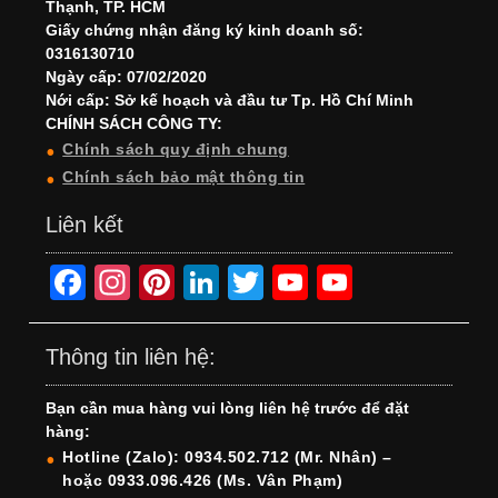
Thạnh, TP. HCM
Giấy chứng nhận đăng ký kinh doanh số:
0316130710
Ngày cấp: 07/02/2020
Nới cấp: Sở kế hoạch và đầu tư Tp. Hồ Chí Minh
CHÍNH SÁCH CÔNG TY:
Chính sách quy định chung
Chính sách bảo mật thông tin
Liên kết
F
In
Pi
Li
T
Y
Y
a
st
nt
n
wi
o
o
c
a
er
k
tt
u
u
Thông tin liên hệ:
e
gr
e
e
er
T
T
Bạn cần mua hàng vui lòng liên hệ trước để đặt
b
a
st
dI
u
u
hàng:
o
m
n
b
b
Hotline (Zalo): 0934.502.712 (Mr. Nhân) –
hoặc 0933.096.426 (Ms. Vân Phạm)
o
e
e