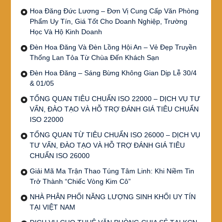
Hoa Đăng Đức Lương – Đơn Vị Cung Cấp Văn Phòng
Phẩm Uy Tín, Giá Tốt Cho Doanh Nghiệp, Trường
Học Và Hộ Kinh Doanh
Đèn Hoa Đăng Và Đèn Lồng Hội An – Vẻ Đẹp Truyền
Thống Lan Tỏa Từ Chùa Đến Khách Sạn
Đèn Hoa Đăng – Sáng Bừng Không Gian Dịp Lễ 30/4
& 01/05
TỔNG QUAN TIÊU CHUẨN ISO 22000 – DỊCH VỤ TƯ
VẤN, ĐÀO TẠO VÀ HỖ TRỢ ĐÁNH GIÁ TIÊU CHUẨN
ISO 22000
TỔNG QUAN TỪ TIÊU CHUẨN ISO 26000 – DỊCH VỤ
TƯ VẤN, ĐÀO TẠO VÀ HỖ TRỢ ĐÁNH GIÁ TIÊU
CHUẨN ISO 26000
Giải Mã Ma Trận Thao Túng Tâm Linh: Khi Niềm Tin
Trở Thành “Chiếc Vòng Kim Cô”
NHÀ PHÂN PHỐI NĂNG LƯỢNG SINH KHỐI UY TÍN
TẠI VIỆT NAM