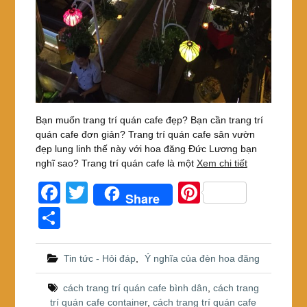
Bạn muốn trang trí quán cafe đẹp? Bạn cần trang trí
quán cafe đơn giản? Trang trí quán cafe sân vườn
đẹp lung linh thế này với hoa đăng Đức Lương bạn
nghĩ sao? Trang trí quán cafe là một
Xem chi tiết
F
T
Pi
Share
a
wi
nt
S
c
tt
er
h
e
er
e
ar
Tin tức - Hỏi đáp
,
Ý nghĩa của đèn hoa đăng
b
st
e
cách trang trí quán cafe bình dân
,
cách trang
o
trí quán cafe container
,
cách trang trí quán cafe