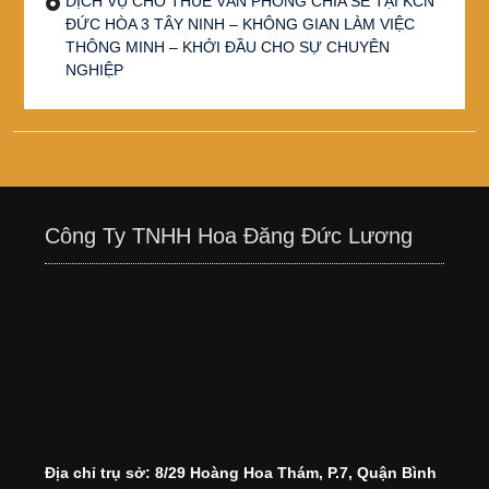
DỊCH VỤ CHO THUÊ VĂN PHÒNG CHIA SẺ TẠI KCN
ĐỨC HÒA 3 TÂY NINH – KHÔNG GIAN LÀM VIỆC
THÔNG MINH – KHỞI ĐẦU CHO SỰ CHUYÊN
NGHIỆP
Công Ty TNHH Hoa Đăng Đức Lương
Địa chỉ trụ sở: 8/29 Hoàng Hoa Thám, P.7, Quận Bình