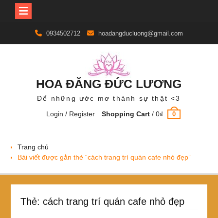
Skip
0934502712
hoadangducluong@gmail.com
to
content
HOA ĐĂNG ĐỨC LƯƠNG
Để những ước mơ thành sự thật <3
Login / Register
Shopping Cart
/
0
₫
0
Trang chủ
Bài viết được gắn thẻ “cách trang trí quán cafe nhỏ đẹp”
Thẻ:
cách trang trí quán cafe nhỏ đẹp