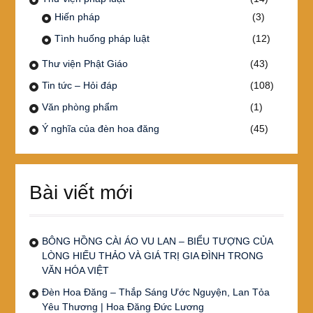
Hiến pháp
(3)
Tình huống pháp luật
(12)
Thư viện Phật Giáo
(43)
Tin tức – Hỏi đáp
(108)
Văn phòng phẩm
(1)
Ý nghĩa của đèn hoa đăng
(45)
Bài viết mới
BÔNG HỒNG CÀI ÁO VU LAN – BIỂU TƯỢNG CỦA
LÒNG HIẾU THẢO VÀ GIÁ TRỊ GIA ĐÌNH TRONG
VĂN HÓA VIỆT
Đèn Hoa Đăng – Thắp Sáng Ước Nguyện, Lan Tỏa
Yêu Thương | Hoa Đăng Đức Lương