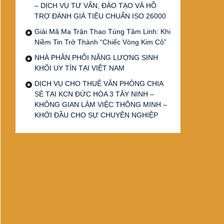
– DỊCH VỤ TƯ VẤN, ĐÀO TẠO VÀ HỖ
TRỢ ĐÁNH GIÁ TIÊU CHUẨN ISO 26000
Giải Mã Ma Trận Thao Túng Tâm Linh: Khi
Niềm Tin Trở Thành “Chiếc Vòng Kim Cô”
NHÀ PHÂN PHỐI NĂNG LƯỢNG SINH
KHỐI UY TÍN TẠI VIỆT NAM
DỊCH VỤ CHO THUÊ VĂN PHÒNG CHIA
SẺ TẠI KCN ĐỨC HÒA 3 TÂY NINH –
KHÔNG GIAN LÀM VIỆC THÔNG MINH –
KHỞI ĐẦU CHO SỰ CHUYÊN NGHIỆP