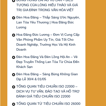
BÔNG HỒNG CÀI ÁO VU LAN – BIỂU
TƯỢNG CỦA LÒNG HIẾU THẢO VÀ GIÁ
TRỊ GIA ĐÌNH TRONG VĂN HÓA VIỆT
Đèn Hoa Đăng – Thắp Sáng Ước Nguyện,
Lan Tỏa Yêu Thương | Hoa Đăng Đức
Lương
Hoa Đăng Đức Lương – Đơn Vị Cung Cấp
Văn Phòng Phẩm Uy Tín, Giá Tốt Cho
Doanh Nghiệp, Trường Học Và Hộ Kinh
Doanh
Đèn Hoa Đăng Và Đèn Lồng Hội An – Vẻ
Đẹp Truyền Thống Lan Tỏa Từ Chùa Đến
Khách Sạn
Đèn Hoa Đăng – Sáng Bừng Không Gian
Dịp Lễ 30/4 & 01/05
TỔNG QUAN TIÊU CHUẨN ISO 22000 –
DỊCH VỤ TƯ VẤN, ĐÀO TẠO VÀ HỖ TRỢ
ĐÁNH GIÁ TIÊU CHUẨN ISO 22000
TỔNG QUAN TỪ TIÊU CHUẨN ISO 26000