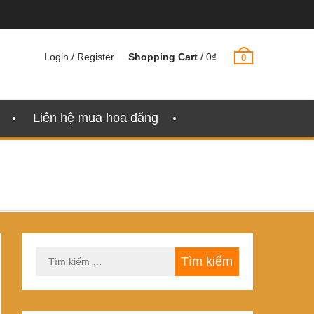
Login / Register
Shopping Cart
/
0
₫
0
Liên hệ mua hoa đăng
Tìm
kiếm
cho: