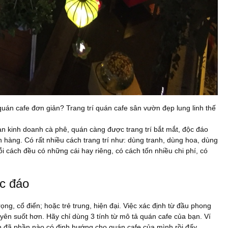
quán cafe đơn giản? Trang trí quán cafe sân vườn đẹp lung linh thế
bạn kinh doanh cà phê, quán càng được trang trí bắt mắt, độc đáo
 hàng. Có rất nhiều cách trang trí như: dùng tranh, dùng hoa, dùng
 cách đều có những cái hay riêng, có cách tốn nhiều chi phí, có
ộc đáo
ng, cổ điển; hoặc trẻ trung, hiện đại. Việc xác định từ đầu phong
xuyên suốt hơn. Hãy chỉ dùng 3 tính từ mô tả quán cafe của bạn. Ví
ạn đã phần nào có định hướng cho quán cafe của mình rồi đấy.