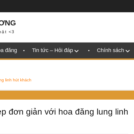
ƯƠNG
hật <3
oa đăng
Tin tức – Hỏi đáp
Chính sách
ng linh hút khách
ẹp đơn giản với hoa đăng lung linh