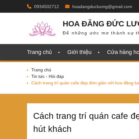
Skip
0934502712
hoadangducluong@gmail.com
to
content
HOA ĐĂNG ĐỨC L
Để những ước mơ thành sự t
Trang chủ
Giới thiệu
Cửa hàng h
Trang chủ
Tin tức - Hỏi đáp
Cách trang trí quán cafe đẹp đơn giản với hoa đăng lu
Cách trang trí quán cafe đ
hút khách