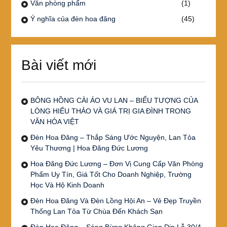
Văn phòng phẩm
(1)
Ý nghĩa của đèn hoa đăng
(45)
Bài viết mới
BÔNG HỒNG CÀI ÁO VU LAN – BIỂU TƯỢNG CỦA
LÒNG HIẾU THẢO VÀ GIÁ TRỊ GIA ĐÌNH TRONG
VĂN HÓA VIỆT
Đèn Hoa Đăng – Thắp Sáng Ước Nguyện, Lan Tỏa
Yêu Thương | Hoa Đăng Đức Lương
Hoa Đăng Đức Lương – Đơn Vị Cung Cấp Văn Phòng
Phẩm Uy Tín, Giá Tốt Cho Doanh Nghiệp, Trường
Học Và Hộ Kinh Doanh
Đèn Hoa Đăng Và Đèn Lồng Hội An – Vẻ Đẹp Truyền
Thống Lan Tỏa Từ Chùa Đến Khách Sạn
Đèn Hoa Đăng – Sáng Bừng Không Gian Dịp Lễ 30/4