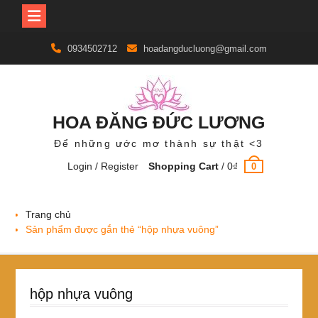
Skip
0934502712
hoadangducluong@gmail.com
to
content
HOA ĐĂNG ĐỨC LƯƠNG
Để những ước mơ thành sự thật <3
Login / Register
Shopping Cart
/
0
₫
0
Trang chủ
Sản phẩm được gắn thẻ “hộp nhựa vuông”
hộp nhựa vuông