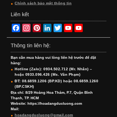
Chính sách bảo mật thông tin
Liên kết
F
In
Pi
Li
T
Y
Y
a
st
nt
n
wi
o
o
c
a
er
k
tt
u
u
Thông tin liên hệ:
e
gr
e
e
er
T
T
Bạn cần mua hàng vui lòng liên hệ trước để đặt
b
a
st
dI
u
u
hàng:
o
m
n
b
b
Hotline (Zalo): 0934.502.712 (Mr. Nhân) –
hoặc 0933.096.426 (Ms. Vân Phạm)
o
e
e
ĐT: 08.6859.1206 (BP.KD) hoặc 08.6859.1260
k
C
(BP.CSKH)
h
Địa chỉ: 8/29 Hoàng Hoa Thám, P.7, Quận Bình
Thạnh, TP. HCM
a
Website: https://hoadangducluong.com
Mail:
n
hoadangducluong@gmail.com