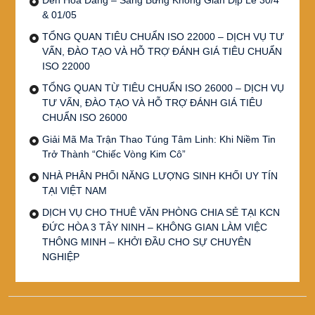
& 01/05
TỔNG QUAN TIÊU CHUẨN ISO 22000 – DỊCH VỤ TƯ
VẤN, ĐÀO TẠO VÀ HỖ TRỢ ĐÁNH GIÁ TIÊU CHUẨN
ISO 22000
TỔNG QUAN TỪ TIÊU CHUẨN ISO 26000 – DỊCH VỤ
TƯ VẤN, ĐÀO TẠO VÀ HỖ TRỢ ĐÁNH GIÁ TIÊU
CHUẨN ISO 26000
Giải Mã Ma Trận Thao Túng Tâm Linh: Khi Niềm Tin
Trở Thành “Chiếc Vòng Kim Cô”
NHÀ PHÂN PHỐI NĂNG LƯỢNG SINH KHỐI UY TÍN
TẠI VIỆT NAM
DỊCH VỤ CHO THUÊ VĂN PHÒNG CHIA SẺ TẠI KCN
ĐỨC HÒA 3 TÂY NINH – KHÔNG GIAN LÀM VIỆC
THÔNG MINH – KHỞI ĐẦU CHO SỰ CHUYÊN
NGHIỆP