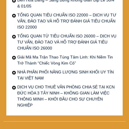
& 01/05
TỔNG QUAN TIÊU CHUẨN ISO 22000 – DỊCH VỤ TƯ
VẤN, ĐÀO TẠO VÀ HỖ TRỢ ĐÁNH GIÁ TIÊU CHUẨN
ISO 22000
TỔNG QUAN TỪ TIÊU CHUẨN ISO 26000 – DỊCH VỤ
TƯ VẤN, ĐÀO TẠO VÀ HỖ TRỢ ĐÁNH GIÁ TIÊU
CHUẨN ISO 26000
Giải Mã Ma Trận Thao Túng Tâm Linh: Khi Niềm Tin
Trở Thành “Chiếc Vòng Kim Cô”
NHÀ PHÂN PHỐI NĂNG LƯỢNG SINH KHỐI UY TÍN
TẠI VIỆT NAM
DỊCH VỤ CHO THUÊ VĂN PHÒNG CHIA SẺ TẠI KCN
ĐỨC HÒA 3 TÂY NINH – KHÔNG GIAN LÀM VIỆC
THÔNG MINH – KHỞI ĐẦU CHO SỰ CHUYÊN
NGHIỆP