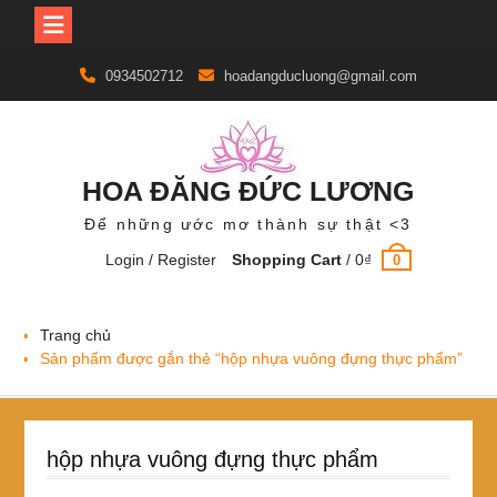
Skip
0934502712
hoadangducluong@gmail.com
to
content
HOA ĐĂNG ĐỨC LƯƠNG
Để những ước mơ thành sự thật <3
Login / Register
Shopping Cart
/
0
₫
0
Trang chủ
Sản phẩm được gắn thẻ “hộp nhựa vuông đựng thực phẩm”
hộp nhựa vuông đựng thực phẩm