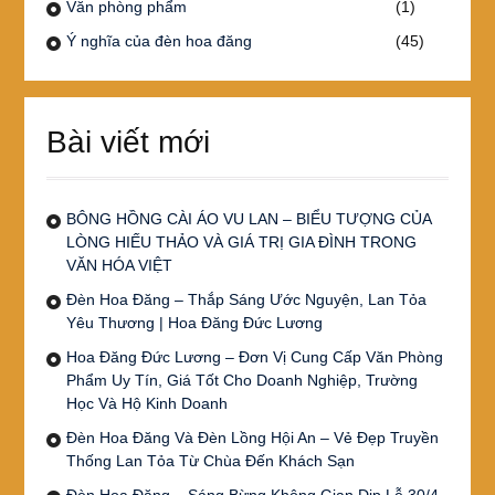
Văn phòng phẩm
(1)
Ý nghĩa của đèn hoa đăng
(45)
Bài viết mới
BÔNG HỒNG CÀI ÁO VU LAN – BIỂU TƯỢNG CỦA
LÒNG HIẾU THẢO VÀ GIÁ TRỊ GIA ĐÌNH TRONG
VĂN HÓA VIỆT
Đèn Hoa Đăng – Thắp Sáng Ước Nguyện, Lan Tỏa
Yêu Thương | Hoa Đăng Đức Lương
Hoa Đăng Đức Lương – Đơn Vị Cung Cấp Văn Phòng
Phẩm Uy Tín, Giá Tốt Cho Doanh Nghiệp, Trường
Học Và Hộ Kinh Doanh
Đèn Hoa Đăng Và Đèn Lồng Hội An – Vẻ Đẹp Truyền
Thống Lan Tỏa Từ Chùa Đến Khách Sạn
Đèn Hoa Đăng – Sáng Bừng Không Gian Dịp Lễ 30/4