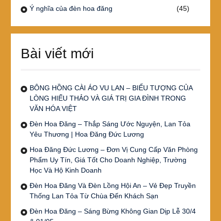
Ý nghĩa của đèn hoa đăng
(45)
Bài viết mới
BÔNG HỒNG CÀI ÁO VU LAN – BIỂU TƯỢNG CỦA
LÒNG HIẾU THẢO VÀ GIÁ TRỊ GIA ĐÌNH TRONG
VĂN HÓA VIỆT
Đèn Hoa Đăng – Thắp Sáng Ước Nguyện, Lan Tỏa
Yêu Thương | Hoa Đăng Đức Lương
Hoa Đăng Đức Lương – Đơn Vị Cung Cấp Văn Phòng
Phẩm Uy Tín, Giá Tốt Cho Doanh Nghiệp, Trường
Học Và Hộ Kinh Doanh
Đèn Hoa Đăng Và Đèn Lồng Hội An – Vẻ Đẹp Truyền
Thống Lan Tỏa Từ Chùa Đến Khách Sạn
Đèn Hoa Đăng – Sáng Bừng Không Gian Dịp Lễ 30/4