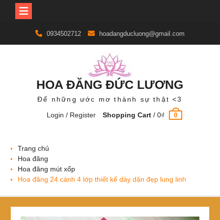
Skip
0934502712
hoadangducluong@gmail.com
to
content
HOA ĐĂNG ĐỨC LƯƠNG
Để những ước mơ thành sự thật <3
Login / Register
Shopping Cart
/
0
₫
0
Trang chủ
Hoa đăng
Hoa đăng mút xốp
Hoa đăng 24 cánh 4 lớp thiết kế dày dặn đẹp lung linh