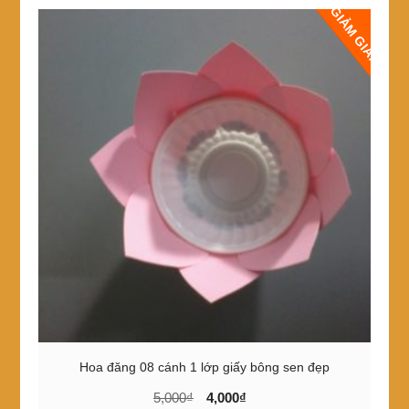
GIẢM GIÁ!
Hoa đăng 08 cánh 1 lớp giấy bông sen đẹp
Giá
Giá
5,000
₫
4,000
₫