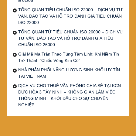
& 01/05
TỔNG QUAN TIÊU CHUẨN ISO 22000 – DỊCH VỤ TƯ
VẤN, ĐÀO TẠO VÀ HỖ TRỢ ĐÁNH GIÁ TIÊU CHUẨN
ISO 22000
TỔNG QUAN TỪ TIÊU CHUẨN ISO 26000 – DỊCH VỤ
TƯ VẤN, ĐÀO TẠO VÀ HỖ TRỢ ĐÁNH GIÁ TIÊU
CHUẨN ISO 26000
Giải Mã Ma Trận Thao Túng Tâm Linh: Khi Niềm Tin
Trở Thành “Chiếc Vòng Kim Cô”
NHÀ PHÂN PHỐI NĂNG LƯỢNG SINH KHỐI UY TÍN
TẠI VIỆT NAM
DỊCH VỤ CHO THUÊ VĂN PHÒNG CHIA SẺ TẠI KCN
ĐỨC HÒA 3 TÂY NINH – KHÔNG GIAN LÀM VIỆC
THÔNG MINH – KHỞI ĐẦU CHO SỰ CHUYÊN
NGHIỆP