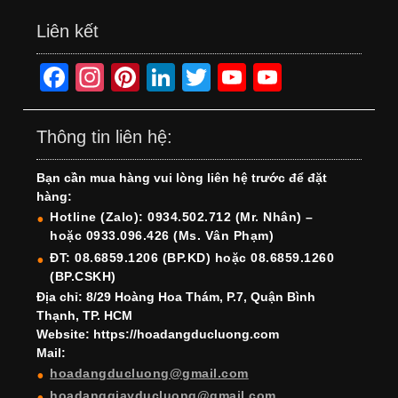
Liên kết
F
In
Pi
Li
T
Y
Y
a
st
nt
n
wi
o
o
c
a
er
k
tt
u
u
Thông tin liên hệ:
e
gr
e
e
er
T
T
Bạn cần mua hàng vui lòng liên hệ trước để đặt
b
a
st
dI
u
u
hàng:
o
m
n
b
b
Hotline (Zalo): 0934.502.712 (Mr. Nhân) –
hoặc 0933.096.426 (Ms. Vân Phạm)
o
e
e
ĐT: 08.6859.1206 (BP.KD) hoặc 08.6859.1260
k
C
(BP.CSKH)
h
Địa chỉ: 8/29 Hoàng Hoa Thám, P.7, Quận Bình
Thạnh, TP. HCM
a
Website: https://hoadangducluong.com
Mail:
n
hoadangducluong@gmail.com
n
hoadanggiayducluong@gmail.com