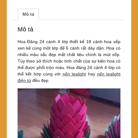
a
wi
nt
h
c
tt
er
ar
Mô tả
e
er
e
e
Mô tả
b
st
o
Hoa Đăng 24 cánh 4 lớp thiết kế 18 cánh hoa xếp
xen kẽ cùng một lớp đế 6 cánh rất dày dặn. Hoa có
o
nhiều màu sắc đẹp mắt chất liệu chính là mút xốp.
k
Tùy theo sở thích hoặc tính chất của sự kiện hoa có
thể được phối trộn màu. Hoa đăng 24 cánh 4 lớp có
thể kết hợp cùng với
nến tealight
hay
nến tealight
điện tử
đều đẹp.