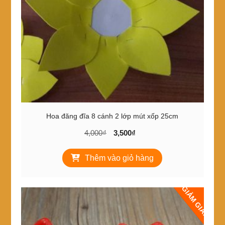
Hoa đăng đĩa 8 cánh 2 lớp mút xốp 25cm
Giá
Giá
4,000
₫
3,500
₫
gốc
hiện
là:
tại
Thêm vào giỏ hàng
4,000₫.
là:
3,500₫.
GIẢM GIÁ!