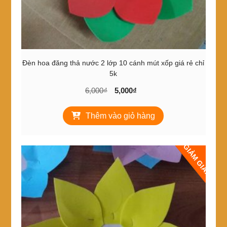
Đèn hoa đăng thả nước 2 lớp 10 cánh mút xốp giá rẻ chỉ
5k
Giá
Giá
6,000
₫
5,000
₫
gốc
hiện
là:
tại
Thêm vào giỏ hàng
6,000₫.
là:
5,000₫.
GIẢM GIÁ!