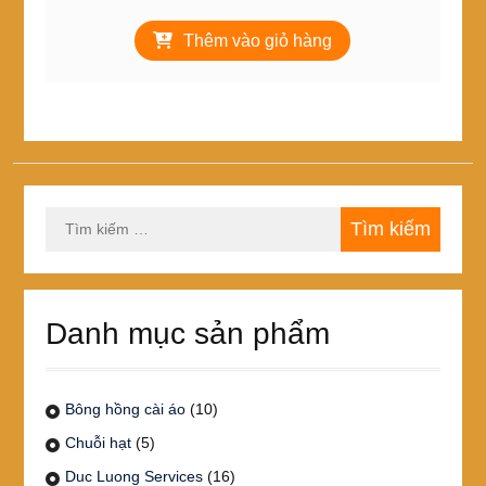
gốc
hiện
là:
tại
Thêm vào giỏ hàng
5,000₫.
là:
4,000₫.
Tìm
kiếm
cho:
Danh mục sản phẩm
Bông hồng cài áo
(10)
Chuỗi hạt
(5)
Duc Luong Services
(16)