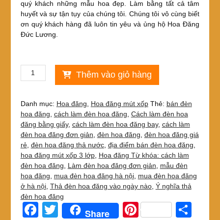
quý khách những mẫu hoa đẹp. Làm bằng tất cả tâm
huyết và sự tận tụy của chúng tôi. Chúng tôi vô cùng biết
ơn quý khách hàng đã luôn tin yêu và ủng hộ Hoa Đăng
Đức Lương.
Hoa
Thêm vào giỏ hàng
đăng
24
cánh
Danh mục:
Hoa đăng
,
Hoa đăng mút xốp
Thẻ:
bán đèn
4
hoa đăng
,
cách làm đèn hoa đăng
,
Cách làm đèn hoa
lớp
đăng bằng giấy
,
cách làm đèn hoa đăng bay
,
cách làm
thiết
đèn hoa đăng đơn giản
,
đèn hoa đăng
,
đèn hoa đăng giá
kế
rẻ
,
đèn hoa đăng thả nước
,
địa điểm bán đèn hoa đăng
,
dày
hoa đăng mút xốp 3 lớp
,
Hoa đăng Từ khóa: cách làm
dặn
đèn hoa đăng
,
Làm đèn hoa đăng đơn giản
,
mẫu đèn
đẹp
hoa đăng
,
mua đèn hoa đăng hà nội
,
mua đèn hoa đăng
lung
ở hà nội
,
Thả đèn hoa đăng vào ngày nào
,
Ý nghĩa thả
linh
đèn hoa đăng
số
F
T
Pi
S
Share
lượng