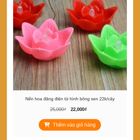
Nến hoa đăng điện tử hình bông sen 22k/cây
Giá
Giá
25,000
₫
22,000
₫
gốc
hiện
là:
tại
Thêm vào giỏ hàng
25,000₫.
là:
22,000₫.