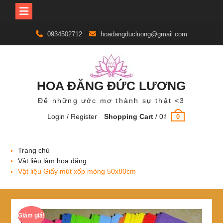
Skip
0934502712
hoadangducluong@gmail.com
to
content
HOA ĐĂNG ĐỨC LƯƠNG
Để những ước mơ thành sự thật <3
Login / Register
Shopping Cart
/
0
₫
0
Trang chủ
Vật liệu làm hoa đăng
Vật liệu Giấy mút xốp mỏng 50x80cm
Giảm giá!