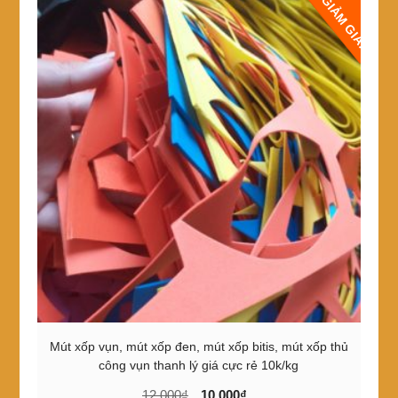
GIẢM GIÁ!
nhiều
biến
thể.
Các
tùy
chọn
có
thể
được
chọn
trên
trang
sản
phẩm
Mút xốp vụn, mút xốp đen, mút xốp bitis, mút xốp thủ
công vụn thanh lý giá cực rẻ 10k/kg
Giá
Giá
12,000
₫
10,000
₫