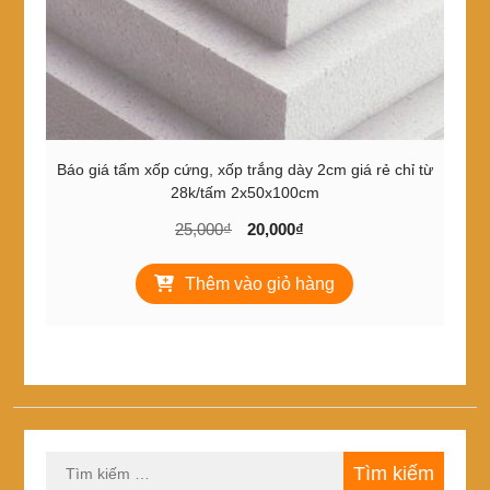
trang
sản
phẩm
Báo giá tấm xốp cứng, xốp trắng dày 2cm giá rẻ chỉ từ
28k/tấm 2x50x100cm
Giá
Giá
25,000
₫
20,000
₫
gốc
hiện
là:
tại
Thêm vào giỏ hàng
25,000₫.
là:
20,000₫.
Tìm
kiếm