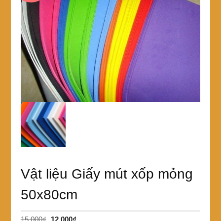
Vật liệu Giấy mút xốp mỏng
50x80cm
Giá
Giá
15,000
₫
12,000
₫