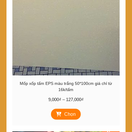
Mốp xốp tấm EPS màu trắng 50*100cm giá chỉ từ
16k/tấm
Khoảng
9,000
₫
–
127,000
₫
giá:
Sản
từ
Chọn
phẩm
9,000₫
này
đến
có
127,000₫