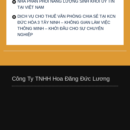
NHÀ PHÂN PHỐI NĂNG LƯỢNG SINH KHỐI UY TÍN
TẠI VIỆT NAM
DỊCH VỤ CHO THUÊ VĂN PHÒNG CHIA SẺ TẠI KCN
ĐỨC HÒA 3 TÂY NINH – KHÔNG GIAN LÀM VIỆC
THÔNG MINH – KHỞI ĐẦU CHO SỰ CHUYÊN
NGHIỆP
Công Ty TNHH Hoa Đăng Đức Lương