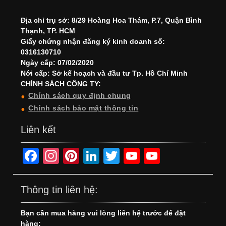
Địa chỉ trụ sở: 8/29 Hoàng Hoa Thám, P.7, Quận Bình
Thạnh, TP. HCM
Giấy chứng nhận đăng ký kinh doanh số:
0316130710
Ngày cấp: 07/02/2020
Nới cấp: Sở kế hoạch và đầu tư Tp. Hồ Chí Minh
CHÍNH SÁCH CÔNG TY:
Chính sách quy định chung
Chính sách bảo mật thông tin
Liên kết
F
In
Pi
Li
T
Y
Y
a
st
nt
n
wi
o
o
c
a
er
k
tt
u
u
Thông tin liên hệ:
e
gr
e
e
er
T
T
Bạn cần mua hàng vui lòng liên hệ trước để đặt
b
a
st
dI
u
u
hàng: