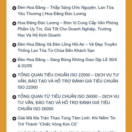
Đèn Hoa Đăng – Thắp Sáng Ước Nguyện, Lan Tỏa
Yêu Thương | Hoa Đăng Đức Lương
Hoa Đăng Đức Lương – Đơn Vị Cung Cấp Văn Phòng
Phẩm Uy Tín, Giá Tốt Cho Doanh Nghiệp, Trường
Học Và Hộ Kinh Doanh
Đèn Hoa Đăng Và Đèn Lồng Hội An – Vẻ Đẹp Truyền
Thống Lan Tỏa Từ Chùa Đến Khách Sạn
Đèn Hoa Đăng – Sáng Bừng Không Gian Dịp Lễ 30/4
& 01/05
TỔNG QUAN TIÊU CHUẨN ISO 22000 – DỊCH VỤ TƯ
VẤN, ĐÀO TẠO VÀ HỖ TRỢ ĐÁNH GIÁ TIÊU CHUẨN
ISO 22000
TỔNG QUAN TỪ TIÊU CHUẨN ISO 26000 – DỊCH VỤ
TƯ VẤN, ĐÀO TẠO VÀ HỖ TRỢ ĐÁNH GIÁ TIÊU
CHUẨN ISO 26000
Giải Mã Ma Trận Thao Túng Tâm Linh: Khi Niềm Tin
Trở Thành “Chiếc Vòng Kim Cô”