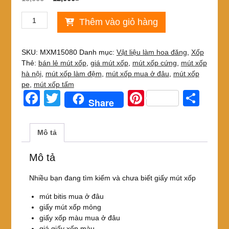
gốc
hiện
Vật
là:
tại
Thêm vào giỏ hàng
liệu
15,000₫.
là:
Giấy
12,000₫.
mút
SKU:
MXM15080
Danh mục:
Vật liệu làm hoa đăng
,
Xốp
xốp
Thẻ:
bán lẻ mút xốp
,
giá mút xốp
,
mút xốp cứng
,
mút xốp
mỏng
hà nội
,
mút xốp làm đệm
,
mút xốp mua ở đâu
,
mút xốp
50x80cm
pe
,
mút xốp tấm
số
F
T
Pi
S
Share
lượng
a
wi
nt
h
c
tt
er
ar
Mô tả
e
er
e
e
Mô tả
b
st
o
Nhiều bạn đang tìm kiếm và chưa biết giấy mút xốp
o
mút bitis mua ở đâu
giấy mút xốp mỏng
k
giấy xốp màu mua ở đâu
giá giấy xốp màu