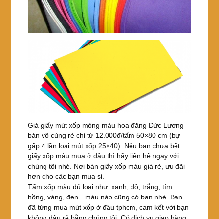
Giá giấy mút xốp mỏng màu hoa đăng Đức Lương
bán vô cùng rẻ chỉ từ 12.000đ/tấm 50×80 cm (bự
gấp 4 lần loại
mút xốp 25×40
). Nếu bạn chưa bết
giấy xốp màu mua ở đâu thì hãy liên hệ ngay với
chúng tôi nhé. Nơi bán giấy xốp màu giá rẻ, ưu đãi
hơn cho các bạn mua sỉ.
Tấm xốp màu đủ loại như: xanh, đỏ, trắng, tím
hồng, vàng, đen…màu nào cũng có bạn nhé. Bạn
đã từng mua mút xốp ở đâu tphcm, cam kết với bạn
không đâu rẻ bằng chúng tôi. Có dịch vụ giao hàng