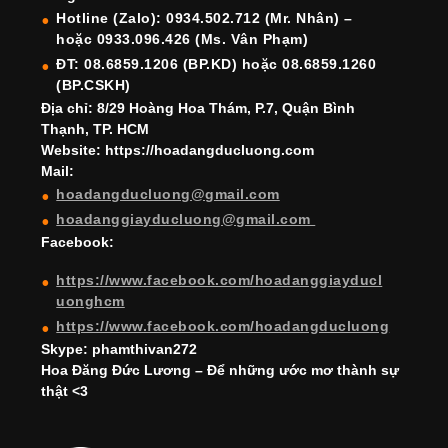
o
m
n
b
b
Hotline (Zalo): 0934.502.712 (Mr. Nhân) –
hoặc 0933.096.426 (Ms. Vân Phạm)
o
e
e
ĐT: 08.6859.1206 (BP.KD) hoặc 08.6859.1260
k
C
(BP.CSKH)
h
Địa chỉ: 8/29 Hoàng Hoa Thám, P.7, Quận Bình
Thạnh, TP. HCM
a
Website: https://hoadangducluong.com
Mail:
n
hoadangducluong@gmail.com
n
hoadanggiayducluong@gmail.com
el
Facebook:
https://www.facebook.com/hoadanggiayducl
uonghcm
https://www.facebook.com/hoadangducluong
Skype: phamthivan272
Hoa Đăng Đức Lương – Để những ước mơ thành sự
thật <3