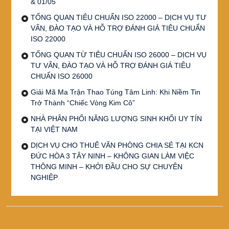
& 01/05
TỔNG QUAN TIÊU CHUẨN ISO 22000 – DỊCH VỤ TƯ
VẤN, ĐÀO TẠO VÀ HỖ TRỢ ĐÁNH GIÁ TIÊU CHUẨN
ISO 22000
TỔNG QUAN TỪ TIÊU CHUẨN ISO 26000 – DỊCH VỤ
TƯ VẤN, ĐÀO TẠO VÀ HỖ TRỢ ĐÁNH GIÁ TIÊU
CHUẨN ISO 26000
Giải Mã Ma Trận Thao Túng Tâm Linh: Khi Niềm Tin
Trở Thành “Chiếc Vòng Kim Cô”
NHÀ PHÂN PHỐI NĂNG LƯỢNG SINH KHỐI UY TÍN
TẠI VIỆT NAM
DỊCH VỤ CHO THUÊ VĂN PHÒNG CHIA SẺ TẠI KCN
ĐỨC HÒA 3 TÂY NINH – KHÔNG GIAN LÀM VIỆC
THÔNG MINH – KHỞI ĐẦU CHO SỰ CHUYÊN
NGHIỆP