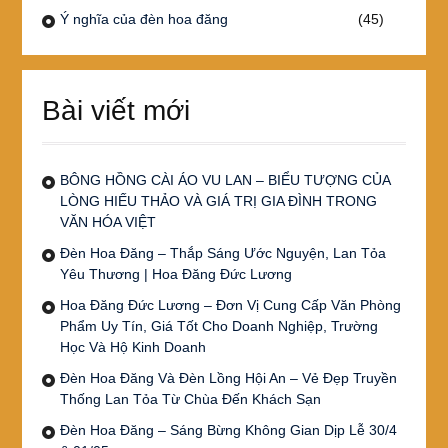
Ý nghĩa của đèn hoa đăng
(45)
Bài viết mới
BÔNG HỒNG CÀI ÁO VU LAN – BIỂU TƯỢNG CỦA
LÒNG HIẾU THẢO VÀ GIÁ TRỊ GIA ĐÌNH TRONG
VĂN HÓA VIỆT
Đèn Hoa Đăng – Thắp Sáng Ước Nguyện, Lan Tỏa
Yêu Thương | Hoa Đăng Đức Lương
Hoa Đăng Đức Lương – Đơn Vị Cung Cấp Văn Phòng
Phẩm Uy Tín, Giá Tốt Cho Doanh Nghiệp, Trường
Học Và Hộ Kinh Doanh
Đèn Hoa Đăng Và Đèn Lồng Hội An – Vẻ Đẹp Truyền
Thống Lan Tỏa Từ Chùa Đến Khách Sạn
Đèn Hoa Đăng – Sáng Bừng Không Gian Dịp Lễ 30/4