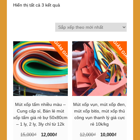
Đã
Hiển thị tất cả 3 kết quả
sắp
xếp
theo
mới
nhất
GIẢM GIÁ!
GIẢM GIÁ!
Mút xốp tấm nhiều màu –
Mút xốp vụn, mút xốp đen,
Cung cấp sỉ, Bán lẻ mút
mút xốp bitis, mút xốp thủ
xốp tấm giá rẻ bự 50x80cm
công vụn thanh lý giá cực
– 1 ly, 2 ly, 3ly chỉ từ 12k
rẻ 10k/kg
Giá
Giá
Giá
Giá
15,000
₫
12,000
₫
12,000
₫
10,000
₫