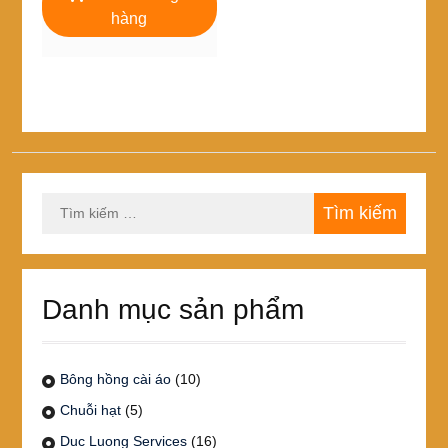
15,000₫.
là:
hàng
12,000₫.
Tìm
kiếm
cho:
Danh mục sản phẩm
Bông hồng cài áo
(10)
Chuỗi hạt
(5)
Duc Luong Services
(16)