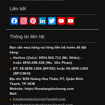
Liên kết
F
In
Pi
Li
T
Y
Y
a
st
nt
n
wi
o
o
c
a
er
k
tt
u
u
Thông tin liên hệ:
e
gr
e
e
er
T
T
Bạn cần mua hàng vui lòng liên hệ trước để đặt
b
a
st
dI
u
u
hàng:
o
m
n
b
b
Hotline (Zalo): 0934.502.712 (Mr. Nhân) –
hoặc 0933.096.426 (Ms. Vân Phạm)
o
e
e
ĐT: 08.6859.1206 (BP.KD) hoặc 08.6859.1260
k
C
(BP.CSKH)
h
Địa chỉ: 8/29 Hoàng Hoa Thám, P.7, Quận Bình
Thạnh, TP. HCM
a
Website: https://hoadangducluong.com
Mail:
n
hoadangducluong@gmail.com
n
hoadanggiayducluong@gmail.com