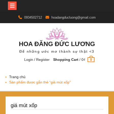
Skip
0934502712
hoadangducluong@gmail.com
to
content
HOA ĐĂNG ĐỨC LƯƠNG
Để những ước mơ thành sự thật <3
Login / Register
Shopping Cart
/
0
₫
0
Trang chủ
Sản phẩm được gắn thẻ “giá mút xốp”
giá mút xốp