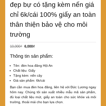
đẹp bự có tặng kèm nến giá
chỉ 6k/cái 100% giấy an toàn
thân thiện bảo vệ cho môi
trường
Giá
Giá
10,000
₫
6,000
₫
gốc
hiện
Thông tin sản phẩm:
là:
tại
10,000₫.
là:
Tên: đèn hoa đăng Hội An
6,000₫.
Chất liệu: Giấy
Tặng kèm: nến cây
Giá sản phẩm: 6k/cái
Bạn cần mua đèn hoa đăng, liên hệ với Đức Lương ngay
hôm nay. Chúng tôi sản xuất nhiều mẫu mã sản phẩm,
đủ loại chất liệu mút, giấy an toàn cho sức khỏe và môi
trường, thoải mái cho bạn lựa chọn.