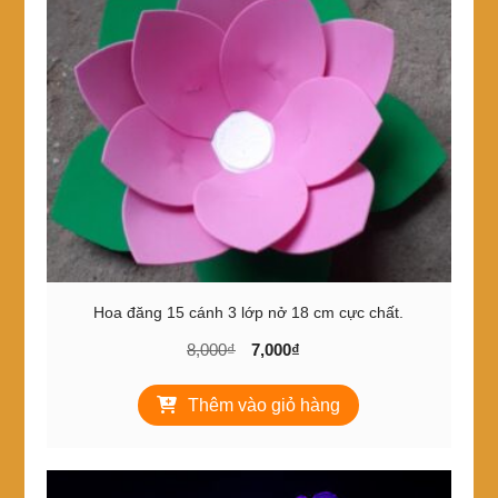
Hoa đăng 15 cánh 3 lớp nở 18 cm cực chất.
Giá
Giá
8,000
₫
7,000
₫
gốc
hiện
là:
tại
Thêm vào giỏ hàng
8,000₫.
là:
7,000₫.