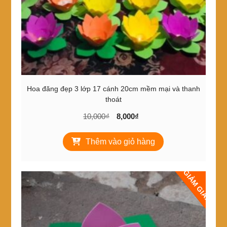
Hoa đăng đẹp 3 lớp 17 cánh 20cm mềm mại và thanh
thoát
Giá
Giá
10,000
₫
8,000
₫
gốc
hiện
là:
tại
Thêm vào giỏ hàng
10,000₫.
là:
8,000₫.
GIẢM GIÁ!