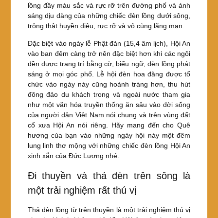
lồng đầy màu sắc và rực rỡ trên đường phố và ánh
sáng dịu dàng của những chiếc đèn lồng dưới sông,
trông thật huyền diệu, rực rỡ và vô cùng lãng mạn.
Đặc biệt vào ngày lễ Phật đản (15,4 âm lịch), Hội An
vào ban đêm càng trở nên đặc biệt hơn khi các ngôi
đền được trang trí bằng cờ, biểu ngữ, đèn lồng phát
sáng ở mọi góc phố. Lễ hội đèn hoa đăng được tổ
chức vào ngày này cũng hoành tráng hơn, thu hút
đông đảo du khách trong và ngoài nước tham gia
như một văn hóa truyền thống ăn sâu vào đời sống
của người dân Việt Nam nói chung và trên vùng đất
cổ xưa Hội An nói riêng. Hãy mang đến cho Quê
hương của bạn vào những ngày hội này một đêm
lung linh thơ mộng với những chiếc đèn lồng Hội An
xinh xắn của Đức Lương nhé.
Đi thuyền và thả đèn trên sông là
một trải nghiệm rất thú vị
Thả đèn lồng từ trên thuyền là một trải nghiệm thú vị