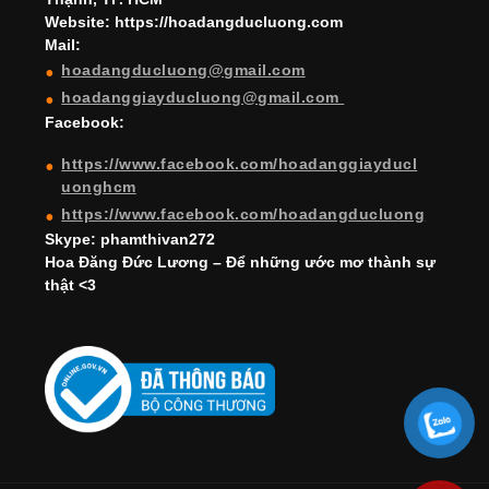
a
Website: https://hoadangducluong.com
Mail:
n
hoadangducluong@gmail.com
n
hoadanggiayducluong@gmail.com
el
Facebook:
https://www.facebook.com/hoadanggiayducl
uonghcm
https://www.facebook.com/hoadangducluong
Skype: phamthivan272
Hoa Đăng Đức Lương – Để những ước mơ thành sự
thật <3