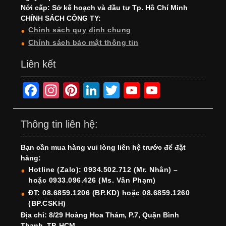
Nới cấp: Sở kế hoạch và đầu tư Tp. Hồ Chí Minh
CHÍNH SÁCH CÔNG TY:
Chính sách quy định chung
Chính sách bảo mật thông tin
Liên kết
F
In
Pi
Li
T
Y
Y
a
st
nt
n
wi
o
o
c
a
er
k
tt
u
u
Thông tin liên hệ:
e
gr
e
e
er
T
T
Bạn cần mua hàng vui lòng liên hệ trước để đặt
b
a
st
dI
u
u
hàng:
o
m
n
b
b
Hotline (Zalo): 0934.502.712 (Mr. Nhân) –
hoặc 0933.096.426 (Ms. Vân Phạm)
o
e
e
ĐT: 08.6859.1206 (BP.KD) hoặc 08.6859.1260
k
C
(BP.CSKH)
h
Địa chỉ: 8/29 Hoàng Hoa Thám, P.7, Quận Bình
Thạnh, TP. HCM