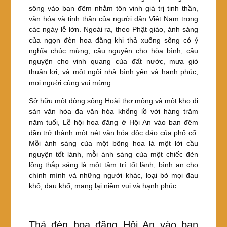
sông vào ban đêm nhằm tôn vinh giá trị tinh thần,
văn hóa và tinh thần của người dân Việt Nam trong
các ngày lễ lớn. Ngoài ra, theo Phật giáo, ánh sáng
của ngọn đèn hoa đăng khi thả xuống sông có ý
nghĩa chúc mừng, cầu nguyện cho hòa bình, cầu
nguyện cho vinh quang của đất nước, mưa gió
thuận lợi, và một ngôi nhà bình yên và hạnh phúc,
mọi người cùng vui mừng.
Sở hữu một dòng sông Hoài thơ mộng và một kho di
sản văn hóa đa văn hóa khổng lồ với hàng trăm
năm tuổi, Lễ hội hoa đăng ở Hội An vào ban đêm
dần trở thành một nét văn hóa độc đáo của phố cổ.
Mỗi ánh sáng của một bông hoa là một lời cầu
nguyện tốt lành, mỗi ánh sáng của một chiếc đèn
lồng thắp sáng là một tâm trí tốt lành, bình an cho
chính mình và những người khác, loại bỏ mọi đau
khổ, đau khổ, mang lại niềm vui và hạnh phúc.
Thả đèn hoa đăng Hội An vào ban