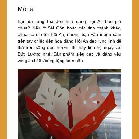
e
er
e
e
chỉ
6k/cái
Mô tả
b
st
100%
o
giấy
Bạn đã từng thả đèn hoa đăng Hội An bao giờ
an
chưa? Nếu ở Sài Gòn hoặc các tỉnh thành khác,
o
toàn
chưa có dịp tới Hội An, nhưng bạn vẫn muốn cầm
k
thân
trên tay chiếc đèn hoa đăng Hội An đẹp lung linh để
thiện
thả trên sông quê hương thì hãy liên hệ ngay với
bảo
Đức Lương nhé. Sản phẩm siêu đẹp và đáng yêu
vệ
với giá chỉ 6k/bông tặng kèm nến.
cho
môi
trường
số
lượng