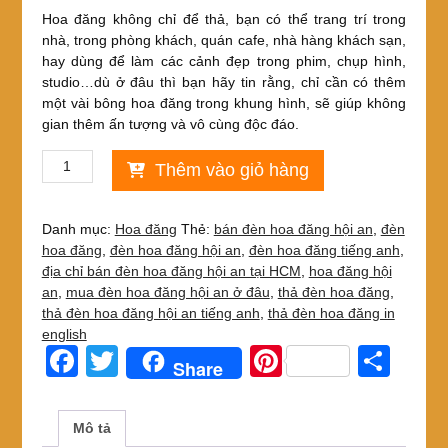
Hoa đăng không chỉ để thả, bạn có thể trang trí trong
nhà, trong phòng khách, quán cafe, nhà hàng khách sạn,
hay dùng để làm các cảnh đẹp trong phim, chụp hình,
studio…dù ở đâu thì bạn hãy tin rằng, chỉ cần có thêm
một vài bông hoa đăng trong khung hình, sẽ giúp không
gian thêm ấn tượng và vô cùng độc đáo.
Đèn
Thêm vào giỏ hàng
hoa
đăng
Hội
Danh mục:
Hoa đăng
Thẻ:
bán đèn hoa đăng hội an
,
đèn
An
hoa đăng
,
đèn hoa đăng hội an
,
đèn hoa đăng tiếng anh
,
-
địa chỉ bán đèn hoa đăng hội an tại HCM
,
hoa đăng hội
mẫu
an
,
mua đèn hoa đăng hội an ở đâu
,
thả đèn hoa đăng
,
đẹp
thả đèn hoa đăng hội an tiếng anh
,
thả đèn hoa đăng in
bự
english
có
F
T
Pi
S
Share
tặng
a
wi
nt
h
kèm
nến
c
tt
er
ar
Mô tả
giá