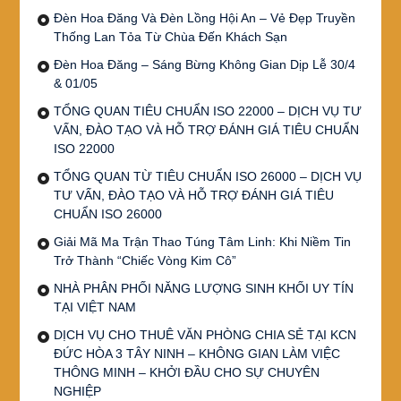
Đèn Hoa Đăng Và Đèn Lồng Hội An – Vẻ Đẹp Truyền
Thống Lan Tỏa Từ Chùa Đến Khách Sạn
Đèn Hoa Đăng – Sáng Bừng Không Gian Dịp Lễ 30/4
& 01/05
TỔNG QUAN TIÊU CHUẨN ISO 22000 – DỊCH VỤ TƯ
VẤN, ĐÀO TẠO VÀ HỖ TRỢ ĐÁNH GIÁ TIÊU CHUẨN
ISO 22000
TỔNG QUAN TỪ TIÊU CHUẨN ISO 26000 – DỊCH VỤ
TƯ VẤN, ĐÀO TẠO VÀ HỖ TRỢ ĐÁNH GIÁ TIÊU
CHUẨN ISO 26000
Giải Mã Ma Trận Thao Túng Tâm Linh: Khi Niềm Tin
Trở Thành “Chiếc Vòng Kim Cô”
NHÀ PHÂN PHỐI NĂNG LƯỢNG SINH KHỐI UY TÍN
TẠI VIỆT NAM
DỊCH VỤ CHO THUÊ VĂN PHÒNG CHIA SẺ TẠI KCN
ĐỨC HÒA 3 TÂY NINH – KHÔNG GIAN LÀM VIỆC
THÔNG MINH – KHỞI ĐẦU CHO SỰ CHUYÊN
NGHIỆP