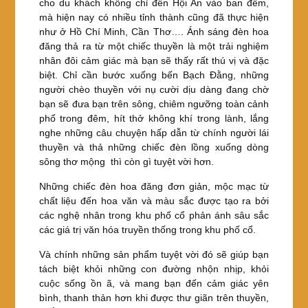
cho du khách không chỉ đến Hội An vào ban đêm,
mà hiện nay có nhiều tỉnh thành cũng đã thực hiện
như ở Hồ Chí Minh, Cần Thơ…. Ánh sáng đèn hoa
đăng thả ra từ một chiếc thuyền là một trải nghiệm
nhân đôi cảm giác mà bạn sẽ thấy rất thú vị và đặc
biệt. Chỉ cần bước xuống bến Bạch Đằng, những
người chèo thuyền với nụ cười dịu dàng đang chờ
bạn sẽ đưa bạn trên sông, chiêm ngưỡng toàn cảnh
phố trong đêm, hít thở không khí trong lành, lắng
nghe những câu chuyện hấp dẫn từ chính người lái
thuyền và thả những chiếc đèn lồng xuống dòng
sông thơ mộng thì còn gì tuyệt vời hơn.
Những chiếc đèn hoa đăng đơn giản, mộc mạc từ
chất liệu đến hoa văn và màu sắc được tạo ra bởi
các nghệ nhân trong khu phố cổ phản ánh sâu sắc
các giá trị văn hóa truyền thống trong khu phố cổ.
Và chính những sản phẩm tuyệt vời đó sẽ giúp bạn
tách biệt khỏi những con đường nhộn nhịp, khỏi
cuộc sống ồn ã, và mang bạn đến cảm giác yên
bình, thanh thản hơn khi được thư giãn trên thuyền,