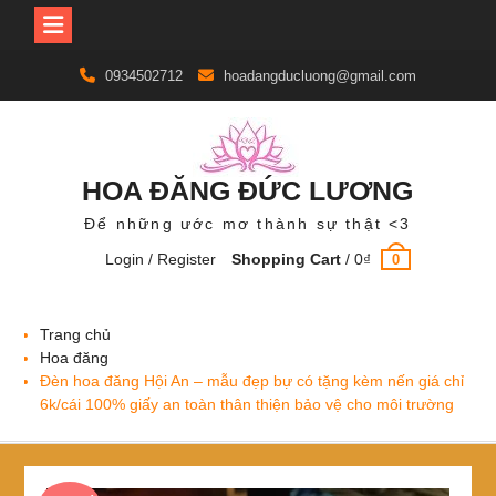
Skip
0934502712
hoadangducluong@gmail.com
to
content
HOA ĐĂNG ĐỨC LƯƠNG
Để những ước mơ thành sự thật <3
Login / Register
Shopping Cart
/
0
₫
0
Trang chủ
Hoa đăng
Đèn hoa đăng Hội An – mẫu đẹp bự có tặng kèm nến giá chỉ
6k/cái 100% giấy an toàn thân thiện bảo vệ cho môi trường