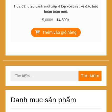
Hoa đăng 20 cánh mút xốp 4 lớp với thiết kế đặc biệt
hoàn toàn mới.
Giá
Giá
15,000
₫
14,500
₫
gốc
hiện
là:
tại
Thêm vào giỏ hàng
15,000₫.
là:
14,500₫.
Tìm
kiếm
cho:
Danh mục sản phẩm