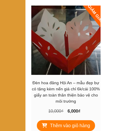
GIẢM GIÁ!
Đèn hoa đăng Hội An – mẫu đẹp bự
có tặng kèm nến giá chỉ 6k/cái 100%
giấy an toàn thân thiện bảo vệ cho
môi trường
Giá
Giá
10,000
₫
6,000
₫
gốc
hiện
là:
tại
Thêm vào giỏ hàng
10,000₫.
là: