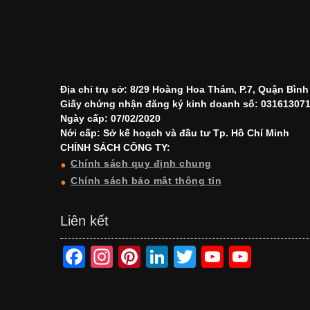
Địa chỉ trụ sở: 8/29 Hoàng Hoa Thám, P.7, Quận Bìn
Giấy chứng nhận đăng ký kinh doanh số: 03161307
Ngày cấp: 07/02/2020
Nới cấp: Sở kế hoạch và đầu tư Tp. Hồ Chí Minh
CHÍNH SÁCH CÔNG TY:
Chính sách quy định chung
Chính sách bảo mật thông tin
Liên kết
F
In
Pi
Li
T
Y
Y
a
st
nt
n
wi
o
o
c
a
er
k
tt
u
u