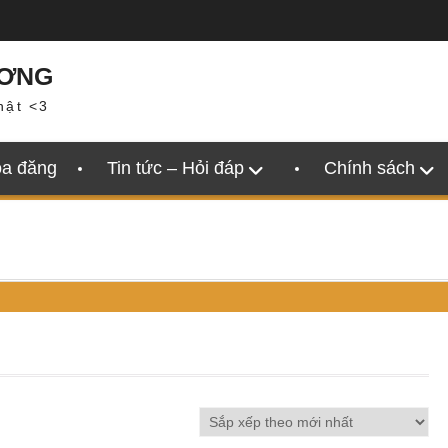
ƯƠNG
hật <3
oa đăng
Tin tức – Hỏi đáp
Chính sách