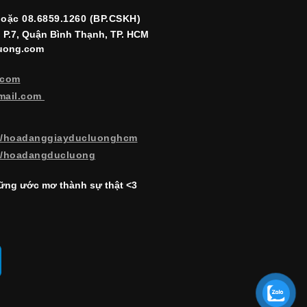
hoặc 08.6859.1260 (BP.CSKH)
, P.7, Quận Bình Thạnh, TP. HCM
luong.com
.com
mail.com
m/hoadanggiayducluonghcm
m/hoadangducluong
ng ước mơ thành sự thật <3