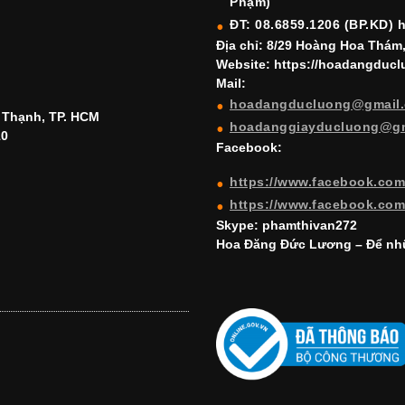
Phạm)
ĐT: 08.6859.1206 (BP.KD) 
Địa chỉ: 8/29 Hoàng Hoa Thám
Website: https://hoadangduc
Mail:
hoadangducluong@gmail
h Thạnh, TP. HCM
hoadanggiayducluong@g
10
Facebook:
https://www.facebook.co
https://www.facebook.co
Skype: phamthivan272
Hoa Đăng Đức Lương – Để nhữ