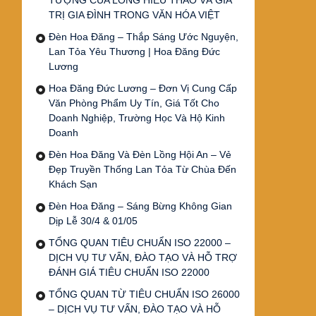
TƯỢNG CỦA LÒNG HIẾU THẢO VÀ GIÁ
TRỊ GIA ĐÌNH TRONG VĂN HÓA VIỆT
Đèn Hoa Đăng – Thắp Sáng Ước Nguyện,
Lan Tỏa Yêu Thương | Hoa Đăng Đức
Lương
Hoa Đăng Đức Lương – Đơn Vị Cung Cấp
Văn Phòng Phẩm Uy Tín, Giá Tốt Cho
Doanh Nghiệp, Trường Học Và Hộ Kinh
Doanh
Đèn Hoa Đăng Và Đèn Lồng Hội An – Vẻ
Đẹp Truyền Thống Lan Tỏa Từ Chùa Đến
Khách Sạn
Đèn Hoa Đăng – Sáng Bừng Không Gian
Dịp Lễ 30/4 & 01/05
TỔNG QUAN TIÊU CHUẨN ISO 22000 –
DỊCH VỤ TƯ VẤN, ĐÀO TẠO VÀ HỖ TRỢ
ĐÁNH GIÁ TIÊU CHUẨN ISO 22000
TỔNG QUAN TỪ TIÊU CHUẨN ISO 26000
– DỊCH VỤ TƯ VẤN, ĐÀO TẠO VÀ HỖ