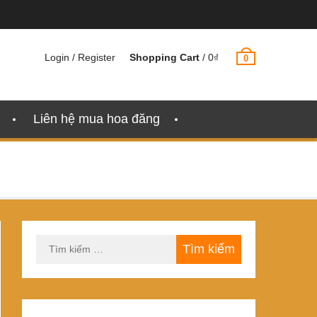
Login / Register
Shopping Cart
/
0
₫
0
Liên hệ mua hoa đăng
Tìm
kiếm
cho: