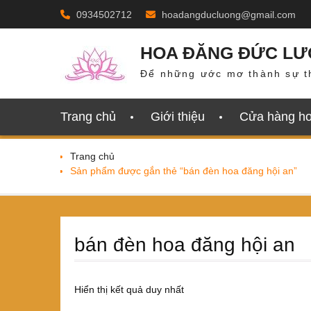
Skip
0934502712
hoadangducluong@gmail.com
to
content
HOA ĐĂNG ĐỨC L
Để những ước mơ thành sự t
Trang chủ
Giới thiệu
Cửa hàng h
Trang chủ
Sản phẩm được gắn thẻ “bán đèn hoa đăng hội an”
bán đèn hoa đăng hội an
Hiển thị kết quả duy nhất