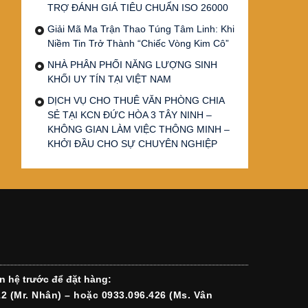
TRỢ ĐÁNH GIÁ TIÊU CHUẨN ISO 26000
Giải Mã Ma Trận Thao Túng Tâm Linh: Khi
Niềm Tin Trở Thành “Chiếc Vòng Kim Cô”
NHÀ PHÂN PHỐI NĂNG LƯỢNG SINH
KHỐI UY TÍN TẠI VIỆT NAM
DỊCH VỤ CHO THUÊ VĂN PHÒNG CHIA
SẺ TẠI KCN ĐỨC HÒA 3 TÂY NINH –
KHÔNG GIAN LÀM VIỆC THÔNG MINH –
KHỞI ĐẦU CHO SỰ CHUYÊN NGHIỆP
n hệ trước để đặt hàng:
12 (Mr. Nhân) – hoặc 0933.096.426 (Ms. Vân