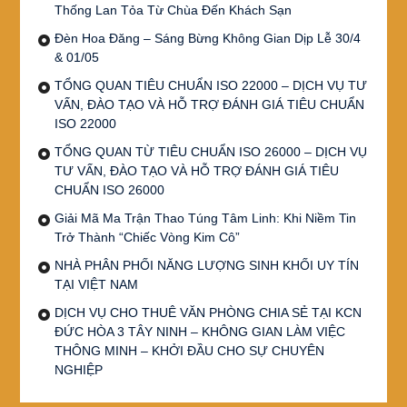
Thống Lan Tỏa Từ Chùa Đến Khách Sạn
Đèn Hoa Đăng – Sáng Bừng Không Gian Dịp Lễ 30/4
& 01/05
TỔNG QUAN TIÊU CHUẨN ISO 22000 – DỊCH VỤ TƯ
VẤN, ĐÀO TẠO VÀ HỖ TRỢ ĐÁNH GIÁ TIÊU CHUẨN
ISO 22000
TỔNG QUAN TỪ TIÊU CHUẨN ISO 26000 – DỊCH VỤ
TƯ VẤN, ĐÀO TẠO VÀ HỖ TRỢ ĐÁNH GIÁ TIÊU
CHUẨN ISO 26000
Giải Mã Ma Trận Thao Túng Tâm Linh: Khi Niềm Tin
Trở Thành “Chiếc Vòng Kim Cô”
NHÀ PHÂN PHỐI NĂNG LƯỢNG SINH KHỐI UY TÍN
TẠI VIỆT NAM
DỊCH VỤ CHO THUÊ VĂN PHÒNG CHIA SẺ TẠI KCN
ĐỨC HÒA 3 TÂY NINH – KHÔNG GIAN LÀM VIỆC
THÔNG MINH – KHỞI ĐẦU CHO SỰ CHUYÊN
NGHIỆP