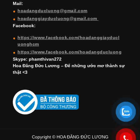
Mail:
n
hoadangducluong@gmail.com
n
hoadanggiayducluong@gmail.com
el
Facebook:
https://www.facebook.com/hoadanggiayducl
uonghcm
https://www.facebook.com/hoadangducluong
Skype: phamthivan272
Hoa Đăng Đức Lương – Để những ước mơ thành sự
thật <3
Copyright © HOA ĐĂNG ĐỨC LƯƠNG