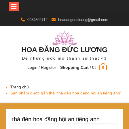
Skip
0934502712
hoadangducluong@gmail.com
to
content
HOA ĐĂNG ĐỨC LƯƠNG
Để những ước mơ thành sự thật <3
Login / Register
Shopping Cart
/
0
₫
0
Trang chủ
Sản phẩm được gắn thẻ “thả đèn hoa đăng hội an tiếng anh”
thả đèn hoa đăng hội an tiếng anh