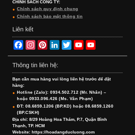
CHÍNH SÁCH CÔNG TY:
Chính sách quy định chung
Chính sách bảo mật thông tin
Liên kết
F
In
Pi
Li
T
Y
Y
a
st
nt
n
wi
o
o
c
a
er
k
tt
u
u
Thông tin liên hệ:
e
gr
e
e
er
T
T
Bạn cần mua hàng vui lòng liên hệ trước để đặt
b
a
st
dI
u
u
hàng:
o
m
n
b
b
Hotline (Zalo): 0934.502.712 (Mr. Nhân) –
hoặc 0933.096.426 (Ms. Vân Phạm)
o
e
e
ĐT: 08.6859.1206 (BP.KD) hoặc 08.6859.1260
k
C
(BP.CSKH)
h
Địa chỉ: 8/29 Hoàng Hoa Thám, P.7, Quận Bình
Thạnh, TP. HCM
a
Website: https://hoadangducluong.com