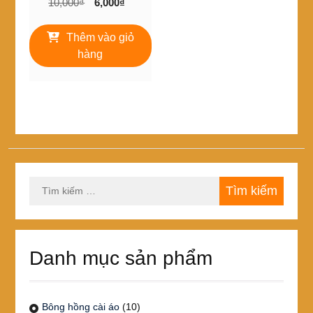
Giá
Giá
10,000
₫
6,000
₫
gốc
hiện
là:
tại
Thêm vào giỏ
10,000₫.
là:
hàng
6,000₫.
Tìm
kiếm
cho:
Danh mục sản phẩm
Bông hồng cài áo
(10)