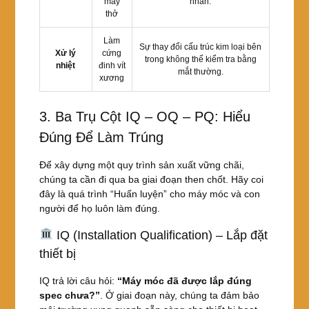
máy
nhân.
thở
Làm
Sự thay đổi cấu trúc kim loại bên
Xử lý
cứng
trong không thể kiểm tra bằng
nhiệt
đinh vít
mắt thường.
xương
3. Ba Trụ Cột IQ – OQ – PQ: Hiểu
Đúng Để Làm Trúng
Để xây dựng một quy trình sản xuất vững chãi,
chúng ta cần đi qua ba giai đoạn then chốt. Hãy coi
đây là quá trình “Huấn luyện” cho máy móc và con
người để họ luôn làm đúng.
IQ (Installation Qualification) – Lắp đặt
thiết bị
IQ trả lời câu hỏi:
“Máy móc đã được lắp đúng
spec chưa?”
. Ở giai đoạn này, chúng ta đảm bảo