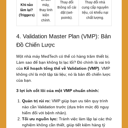
Thay đổi
Thay đổi nhà
Khi nào
máy,
thông số cài
cung cấp nguyên
làm lại?
thay linh
đặt (set-
liệu, có khiếu nại
(Triggers)
kiện
points).
chất lượng.
chính.
4. Validation Master Plan (VMP): Bản
Đồ Chiến Lược
Một nhà máy MedTech có thể có hàng trăm thiết bị.
Làm sao để bạn không bị lạc lối? Đó chính là vai trò
của
Kế hoạch tổng thể về Validation (VMP)
. VMP
không chỉ là một tập tài liệu; nó là bản đồ chiến lược
của bạn.
3 lợi ích cốt lõi của một VMP chuẩn chỉnh:
Quản trị rủi ro:
VMP giúp bạn ưu tiên quy trình
nào cần Validation trước (dựa trên mức độ nguy
hiểm đối với bệnh nhân).
Tối ưu nguồn lực:
Tránh việc làm lặp lại các thử
nghiệm không cần thiết, giúp tiết kiệm hàng tỷ