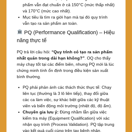
phẩm vẫn đạt chuẩn ở cả 150°C (mức thấp nhất)
và 170°C (mức cao nhất).
Mục tiêu là tìm ra giới hạn mà tại đó quy trình
vẫn tạo ra sản phẩm an toàn.
PQ (Performance Qualification) – Hiệu
năng thực tế
PQ trả lời câu hỏi:
“Quy trình có tạo ra sản phẩm
nhất quán trong dài hạn không?”
. OQ cho thấy
máy chạy tốt tại các điểm biên, nhưng PQ mới là lúc
chứng minh tính ổn định trong điều kiện sản xuất
bình thường.
PQ phải phản ánh các thách thức thực tế: Chạy
liên tục (thường là 3 lô liên tiếp), thay đổi giữa
các ca làm việc, sự khác biệt giữa các kỹ thuật
viên và biến động môi trường (nhiệt độ, độ ẩm).
Chuyên gia lưu ý:
Đừng nhầm lẫn giữa việc
kiểm tra máy (Equipment Qualification) với xác
nhận quy trình (Process Validation). PQ tập trung
vào kết quả cuối cùng trên tay bệnh nhân.