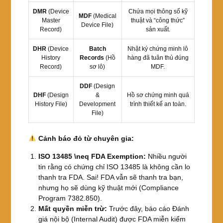
DMR
(Device
Chứa mọi thông số kỹ
MDF
(Medical
Master
thuật và “công thức”
Device File)
Record)
sản xuất.
DHR
(Device
Batch
Nhật ký chứng minh lô
History
Records
(Hồ
hàng đã tuân thủ đúng
Record)
sơ lô)
MDF.
DDF
(Design
DHF
(Design
&
Hồ sơ chứng minh quá
History File)
Development
trình thiết kế an toàn.
File)
Cảnh báo đỏ từ chuyên gia:
ISO 13485
\neq
FDA Exemption:
Nhiều người
tin rằng có chứng chỉ ISO 13485 là không cần lo
thanh tra FDA. Sai! FDA vẫn sẽ thanh tra bạn,
nhưng họ sẽ dùng kỹ thuật mới (Compliance
Program 7382.850).
Mất quyền miễn trừ:
Trước đây, báo cáo Đánh
giá nội bộ (Internal Audit) được FDA miễn kiểm