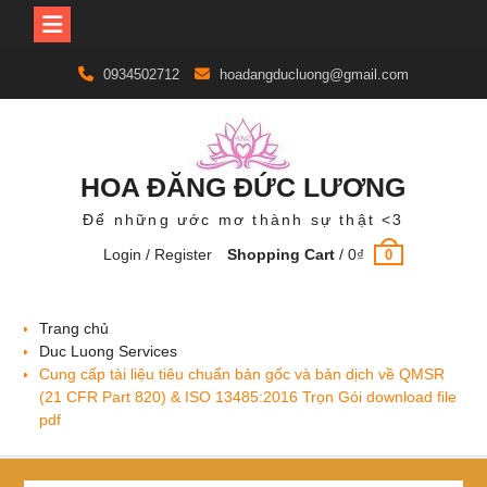
Skip
0934502712
hoadangducluong@gmail.com
to
content
HOA ĐĂNG ĐỨC LƯƠNG
Để những ước mơ thành sự thật <3
Login / Register
Shopping Cart
/
0
₫
0
Trang chủ
Duc Luong Services
Cung cấp tài liệu tiêu chuẩn bản gốc và bản dịch về QMSR
(21 CFR Part 820) & ISO 13485:2016 Trọn Gói download file
pdf