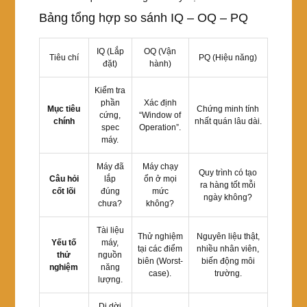
Bảng tổng hợp so sánh IQ – OQ – PQ
IQ (Lắp
OQ (Vận
Tiêu chí
PQ (Hiệu năng)
đặt)
hành)
Kiểm tra
phần
Xác định
Mục tiêu
Chứng minh tính
cứng,
“Window of
chính
nhất quán lâu dài.
spec
Operation”.
máy.
Máy đã
Máy chạy
Quy trình có tạo
Câu hỏi
lắp
ổn ở mọi
ra hàng tốt mỗi
cốt lõi
đúng
mức
ngày không?
chưa?
không?
Tài liệu
Thử nghiệm
Nguyên liệu thật,
Yếu tố
máy,
tại các điểm
nhiều nhân viên,
thử
nguồn
biên (Worst-
biến động môi
nghiệm
năng
case).
trường.
lượng.
Di dời