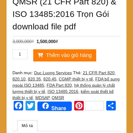
QMSR (21 CFR Part 820) &
ISO 13485:2016 Trọn Gói
download file pdf
Giá
Giá
3,000,000
₫
1,500,000
₫
gốc
hiện
Cung
là:
tại
Thêm vào giỏ hàng
cấp
3,000,000₫.
là:
tài
1,500,000₫.
liệu
Danh mục:
Duc Luong Services
Thẻ:
21 CFR Part 820
,
tiêu
820.10
,
820.35
,
820.45
,
CGMP thiết bị y tế
,
FDA bổ sung
chuẩn
ngoài ISO 13485
,
FDA Part 820
,
hệ thống quản lý chất
bản
lượng thiết bị y tế
,
ISO 13485 2016
,
kiểm soát thiết kế
gốc
thiết bị y tế
,
MDSAP
,
QMSR
và
F
T
Pi
S
Share
bản
a
wi
nt
h
dịch
về
c
tt
er
ar
Mô tả
QMSR
(21