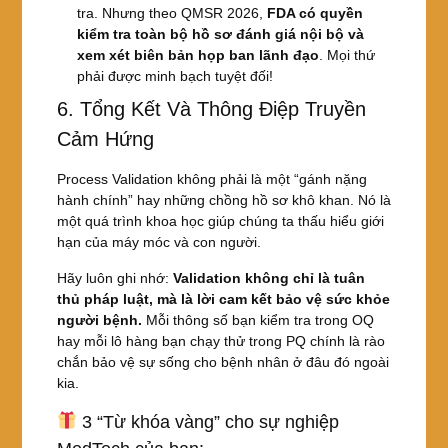
tra. Nhưng theo QMSR 2026,
FDA có quyền
kiểm tra toàn bộ hồ sơ đánh giá nội bộ và
xem xét biên bản họp ban lãnh đạo
. Mọi thứ
phải được minh bạch tuyệt đối!
6. Tổng Kết Và Thông Điệp Truyền
Cảm Hứng
Process Validation không phải là một “gánh nặng
hành chính” hay những chồng hồ sơ khô khan. Nó là
một quá trình khoa học giúp chúng ta thấu hiểu giới
hạn của máy móc và con người.
Hãy luôn ghi nhớ:
Validation không chỉ là tuân
thủ pháp luật, mà là lời cam kết bảo vệ sức khỏe
người bệnh.
Mỗi thông số bạn kiểm tra trong OQ
hay mỗi lô hàng bạn chạy thử trong PQ chính là rào
chắn bảo vệ sự sống cho bệnh nhân ở đâu đó ngoài
kia.
3 “Từ khóa vàng” cho sự nghiệp