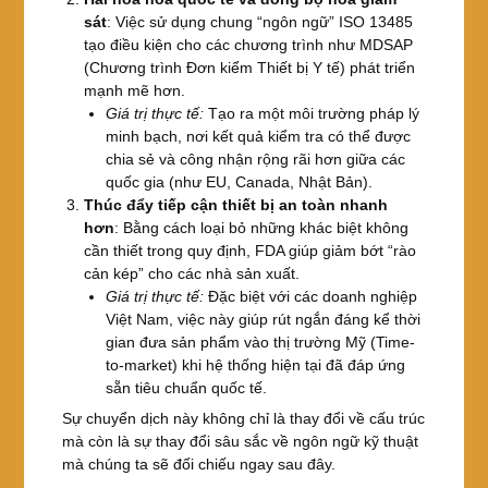
sát
: Việc sử dụng chung “ngôn ngữ” ISO 13485
tạo điều kiện cho các chương trình như MDSAP
(Chương trình Đơn kiểm Thiết bị Y tế) phát triển
mạnh mẽ hơn.
Giá trị thực tế:
Tạo ra một môi trường pháp lý
minh bạch, nơi kết quả kiểm tra có thể được
chia sẻ và công nhận rộng rãi hơn giữa các
quốc gia (như EU, Canada, Nhật Bản).
Thúc đẩy tiếp cận thiết bị an toàn nhanh
hơn
: Bằng cách loại bỏ những khác biệt không
cần thiết trong quy định, FDA giúp giảm bớt “rào
cản kép” cho các nhà sản xuất.
Giá trị thực tế:
Đặc biệt với các doanh nghiệp
Việt Nam, việc này giúp rút ngắn đáng kể thời
gian đưa sản phẩm vào thị trường Mỹ (Time-
to-market) khi hệ thống hiện tại đã đáp ứng
sẵn tiêu chuẩn quốc tế.
Sự chuyển dịch này không chỉ là thay đổi về cấu trúc
mà còn là sự thay đổi sâu sắc về ngôn ngữ kỹ thuật
mà chúng ta sẽ đối chiếu ngay sau đây.