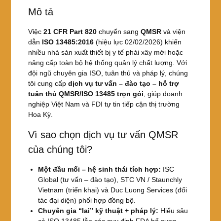
e
er
e
e
CFR
Mô tả
b
st
Part
o
820)
Việc
21 CFR Part 820
chuyển sang
QMSR
và viện
&
dẫn
ISO 13485:2016
(hiệu lực 02/02/2026) khiến
o
ISO
nhiều nhà sản xuất thiết bị y tế phải xây mới hoặc
k
13485:2016
nâng cấp toàn bộ hệ thống quản lý chất lượng. Với
Trọn
đội ngũ chuyên gia ISO, tuân thủ và pháp lý, chúng
Gói
tôi cung cấp
dịch vụ tư vấn – đào tạo – hỗ trợ
download
tuân thủ QMSR/ISO 13485 trọn gói
, giúp doanh
file
nghiệp Việt Nam và FDI tự tin tiếp cận thị trường
pdf
Hoa Kỳ.
số
Vì sao chọn dịch vụ tư vấn QMSR
lượng
của chúng tôi?
Một đầu mối – hệ sinh thái tích hợp:
ISC
Global (tư vấn – đào tạo), STC VN / Staunchly
Vietnam (triển khai) và Duc Luong Services (đối
tác đại diện) phối hợp đồng bộ.
Chuyên gia “lai” kỹ thuật + pháp lý:
Hiểu sâu
cả ISO 13485 lẫn các quy định FDA bổ sung