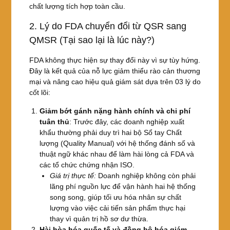
chất lượng tích hợp toàn cầu.
2. Lý do FDA chuyển đổi từ QSR sang
QMSR (Tại sao lại là lúc này?)
FDA không thực hiện sự thay đổi này vì sự tùy hứng.
Đây là kết quả của nỗ lực giảm thiểu rào cản thương
mại và nâng cao hiệu quả giám sát dựa trên 03 lý do
cốt lõi:
Giảm bớt gánh nặng hành chính và chi phí
tuân thủ
: Trước đây, các doanh nghiệp xuất
khẩu thường phải duy trì hai bộ Sổ tay Chất
lượng (Quality Manual) với hệ thống đánh số và
thuật ngữ khác nhau để làm hài lòng cả FDA và
các tổ chức chứng nhận ISO.
Giá trị thực tế:
Doanh nghiệp không còn phải
lãng phí nguồn lực để vận hành hai hệ thống
song song, giúp tối ưu hóa nhân sự chất
lượng vào việc cải tiến sản phẩm thực hại
thay vì quản trị hồ sơ dư thừa.
Hài hòa hóa quốc tế và đồng bộ hóa giám