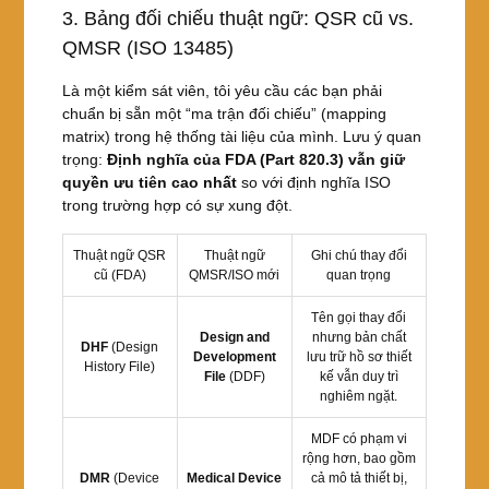
3. Bảng đối chiếu thuật ngữ: QSR cũ vs.
QMSR (ISO 13485)
Là một kiểm sát viên, tôi yêu cầu các bạn phải
chuẩn bị sẵn một “ma trận đối chiếu” (mapping
matrix) trong hệ thống tài liệu của mình. Lưu ý quan
trọng:
Định nghĩa của FDA (Part 820.3) vẫn giữ
quyền ưu tiên cao nhất
so với định nghĩa ISO
trong trường hợp có sự xung đột.
Thuật ngữ QSR
Thuật ngữ
Ghi chú thay đổi
cũ (FDA)
QMSR/ISO mới
quan trọng
Tên gọi thay đổi
Design and
nhưng bản chất
DHF
(Design
Development
lưu trữ hồ sơ thiết
History File)
File
(DDF)
kế vẫn duy trì
nghiêm ngặt.
MDF có phạm vi
rộng hơn, bao gồm
DMR
(Device
Medical Device
cả mô tả thiết bị,