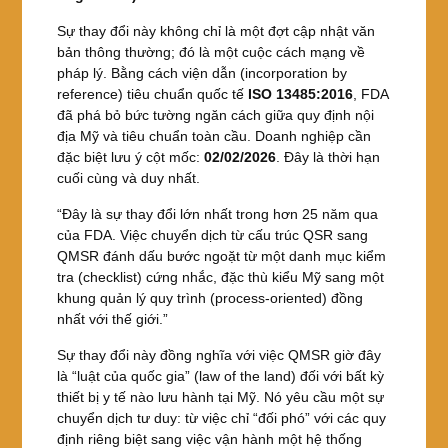
Sự thay đổi này không chỉ là một đợt cập nhật văn
bản thông thường; đó là một cuộc cách mạng về
pháp lý. Bằng cách viện dẫn (incorporation by
reference) tiêu chuẩn quốc tế
ISO 13485:2016
, FDA
đã phá bỏ bức tường ngăn cách giữa quy định nội
địa Mỹ và tiêu chuẩn toàn cầu. Doanh nghiệp cần
đặc biệt lưu ý cột mốc:
02/02/2026
. Đây là thời hạn
cuối cùng và duy nhất.
“Đây là sự thay đổi lớn nhất trong hơn 25 năm qua
của FDA. Việc chuyển dịch từ cấu trúc QSR sang
QMSR đánh dấu bước ngoặt từ một danh mục kiểm
tra (checklist) cứng nhắc, đặc thù kiểu Mỹ sang một
khung quản lý quy trình (process-oriented) đồng
nhất với thế giới.”
Sự thay đổi này đồng nghĩa với việc QMSR giờ đây
là “luật của quốc gia” (law of the land) đối với bất kỳ
thiết bị y tế nào lưu hành tại Mỹ. Nó yêu cầu một sự
chuyển dịch tư duy: từ việc chỉ “đối phó” với các quy
định riêng biệt sang việc vận hành một hệ thống