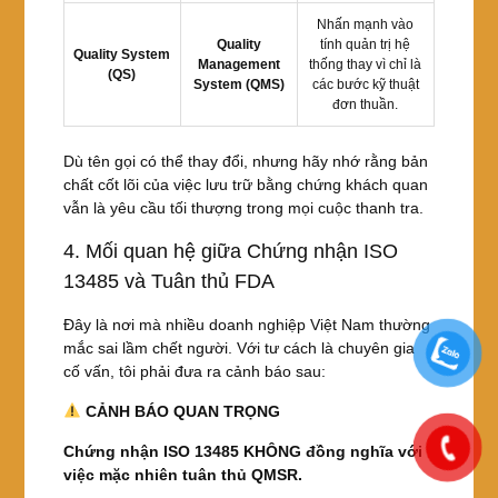
Nhấn mạnh vào
Quality
tính quản trị hệ
Quality System
Management
thống thay vì chỉ là
(QS)
System (QMS)
các bước kỹ thuật
đơn thuần.
Dù tên gọi có thể thay đổi, nhưng hãy nhớ rằng bản
chất cốt lõi của việc lưu trữ bằng chứng khách quan
vẫn là yêu cầu tối thượng trong mọi cuộc thanh tra.
4. Mối quan hệ giữa Chứng nhận ISO
13485 và Tuân thủ FDA
Đây là nơi mà nhiều doanh nghiệp Việt Nam thường
mắc sai lầm chết người. Với tư cách là chuyên gia
cố vấn, tôi phải đưa ra cảnh báo sau:
CẢNH BÁO QUAN TRỌNG
Chứng nhận ISO 13485 KHÔNG đồng nghĩa với
việc mặc nhiên tuân thủ QMSR.