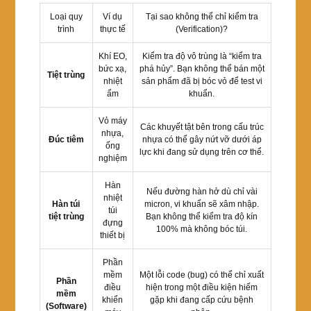
Loại quy
Ví dụ
Tại sao không thể chỉ kiểm tra
trình
thực tế
(Verification)?
Khí EO,
Kiểm tra độ vô trùng là “kiểm tra
bức xạ,
phá hủy”. Bạn không thể bán một
Tiệt trùng
nhiệt
sản phẩm đã bị bóc vỏ để test vi
ẩm
khuẩn.
Vỏ máy
Các khuyết tật bên trong cấu trúc
nhựa,
Đúc tiêm
nhựa có thể gây nứt vỡ dưới áp
ống
lực khi đang sử dụng trên cơ thể.
nghiệm
Hàn
Nếu đường hàn hở dù chỉ vài
nhiệt
Hàn túi
micron, vi khuẩn sẽ xâm nhập.
túi
tiệt trùng
Bạn không thể kiểm tra độ kín
đựng
100% mà không bóc túi.
thiết bị
Phần
mềm
Một lỗi code (bug) có thể chỉ xuất
Phần
điều
hiện trong một điều kiện hiếm
mềm
khiển
gặp khi đang cấp cứu bệnh
(Software)