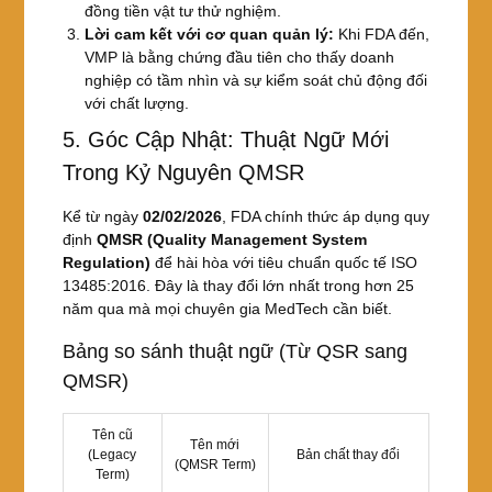
đồng tiền vật tư thử nghiệm.
Lời cam kết với cơ quan quản lý:
Khi FDA đến,
VMP là bằng chứng đầu tiên cho thấy doanh
nghiệp có tầm nhìn và sự kiểm soát chủ động đối
với chất lượng.
5. Góc Cập Nhật: Thuật Ngữ Mới
Trong Kỷ Nguyên QMSR
Kể từ ngày
02/02/2026
, FDA chính thức áp dụng quy
định
QMSR (Quality Management System
Regulation)
để hài hòa với tiêu chuẩn quốc tế ISO
13485:2016. Đây là thay đổi lớn nhất trong hơn 25
năm qua mà mọi chuyên gia MedTech cần biết.
Bảng so sánh thuật ngữ (Từ QSR sang
QMSR)
Tên cũ
Tên mới
(Legacy
Bản chất thay đổi
(QMSR Term)
Term)