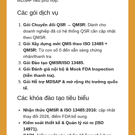
MDSAP nếu phù hợp.
Các gói dịch vụ
Gói Chuyển đổi QSR → QMSR:
Dành cho
doanh nghiệp đã có hệ thống QSR cần cập nhật
theo QMSR.
Gói Xây dựng mới QMS theo ISO 13485 +
QMSR:
Từ con số 0 đến sẵn sàng chứng
nhận/thanh tra.
Gói Đào tạo QMSR/ISO 13485.
Gói Đánh giá nội bộ & Mock FDA Inspection
(tiền thanh tra).
Gói Hỗ trợ MDSAP & mở rộng thị trường quốc
tế.
Các khóa đào tạo tiêu biểu
Nhận thức QMSR & ISO 13485:2016:
cập nhật
thay đổi 2026, điểm FDA bổ sung.
Kiểm soát thiết kế & Quản lý rủi ro (ISO
14971).