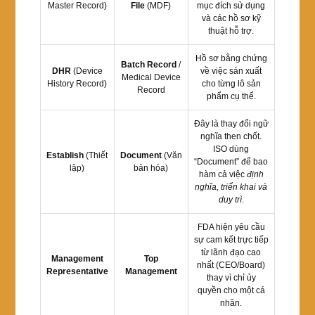
Master Record)
File
(MDF)
mục đích sử dụng
và các hồ sơ kỹ
thuật hỗ trợ.
Hồ sơ bằng chứng
Batch Record
/
DHR
(Device
về việc sản xuất
Medical Device
History Record)
cho từng lô sản
Record
phẩm cụ thể.
Đây là thay đổi ngữ
nghĩa then chốt.
ISO dùng
Establish
(Thiết
Document
(Văn
“Document” để bao
lập)
bản hóa)
hàm cả việc
định
nghĩa, triển khai và
duy trì
.
FDA hiện yêu cầu
sự cam kết trực tiếp
từ lãnh đạo cao
Management
Top
nhất (CEO/Board)
Representative
Management
thay vì chỉ ủy
quyền cho một cá
nhân.