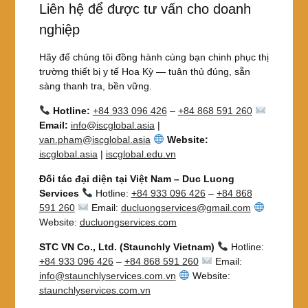
Liên hệ để được tư vấn cho doanh
nghiệp
Hãy để chúng tôi đồng hành cùng bạn chinh phục thị
trường thiết bị y tế Hoa Kỳ — tuân thủ đúng, sẵn
sàng thanh tra, bền vững.
Hotline:
+84 933 096 426
–
+84 868 591 260
Email:
info@iscglobal.asia
|
van.pham@iscglobal.asia
Website:
iscglobal.asia
|
iscglobal.edu.vn
Đối tác đại diện tại Việt Nam – Duc Luong
Services
Hotline:
+84 933 096 426
–
+84 868
591 260
Email:
ducluongservices@gmail.com
Website:
ducluongservices.com
STC VN Co., Ltd. (Staunchly Vietnam)
Hotline:
+84 933 096 426
–
+84 868 591 260
Email:
info@staunchlyservices.com.vn
Website:
staunchlyservices.com.vn