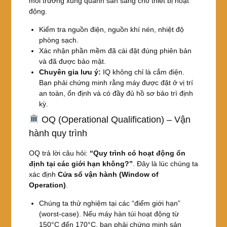
môi trường xung quanh sẵn sàng cho thiết bị hoạt
động.
Kiểm tra nguồn điện, nguồn khí nén, nhiệt độ
phòng sạch.
Xác nhận phần mềm đã cài đặt đúng phiên bản
và đã được bảo mật.
Chuyên gia lưu ý:
IQ không chỉ là cắm điện.
Bạn phải chứng minh rằng máy được đặt ở vị trí
an toàn, ổn định và có đầy đủ hồ sơ bảo trì định
kỳ.
OQ (Operational Qualification) – Vận
hành quy trình
OQ trả lời câu hỏi:
“Quy trình có hoạt động ổn
định tại các giới hạn không?”
. Đây là lúc chúng ta
xác định
Cửa sổ vận hành (Window of
Operation)
.
Chúng ta thử nghiệm tại các “điểm giới hạn”
(worst-case). Nếu máy hàn túi hoạt động từ
150°C đến 170°C, bạn phải chứng minh sản