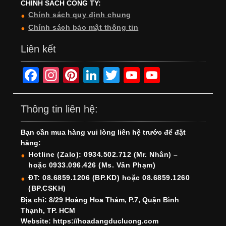
CHÍNH SÁCH CÔNG TY:
Chính sách quy định chung
Chính sách bảo mật thông tin
Liên kết
F
In
Pi
Li
T
Y
Y
a
st
nt
n
wi
o
o
c
a
er
k
tt
u
u
Thông tin liên hệ:
e
gr
e
e
er
T
T
Bạn cần mua hàng vui lòng liên hệ trước để đặt
b
a
st
dI
u
u
hàng:
o
m
n
b
b
Hotline (Zalo): 0934.502.712 (Mr. Nhân) –
hoặc 0933.096.426 (Ms. Vân Phạm)
o
e
e
ĐT: 08.6859.1206 (BP.KD) hoặc 08.6859.1260
k
C
(BP.CSKH)
h
Địa chỉ: 8/29 Hoàng Hoa Thám, P.7, Quận Bình
Thạnh, TP. HCM
a
Website: https://hoadangducluong.com