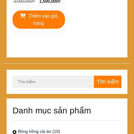
Giá
Giá
3,000,000
₫
1,500,000
₫
gốc
hiện
là:
tại
Thêm vào giỏ
3,000,000₫.
là:
hàng
1,500,000₫.
Tìm
kiếm
cho:
Danh mục sản phẩm
Bông hồng cài áo
(10)