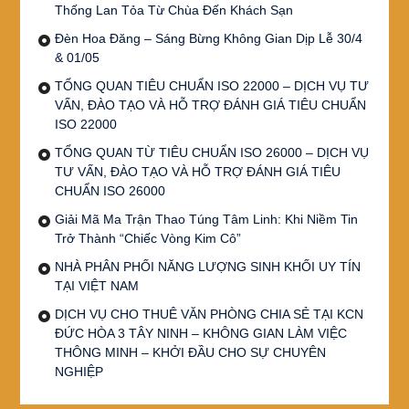
Thống Lan Tỏa Từ Chùa Đến Khách Sạn
Đèn Hoa Đăng – Sáng Bừng Không Gian Dịp Lễ 30/4
& 01/05
TỔNG QUAN TIÊU CHUẨN ISO 22000 – DỊCH VỤ TƯ
VẤN, ĐÀO TẠO VÀ HỖ TRỢ ĐÁNH GIÁ TIÊU CHUẨN
ISO 22000
TỔNG QUAN TỪ TIÊU CHUẨN ISO 26000 – DỊCH VỤ
TƯ VẤN, ĐÀO TẠO VÀ HỖ TRỢ ĐÁNH GIÁ TIÊU
CHUẨN ISO 26000
Giải Mã Ma Trận Thao Túng Tâm Linh: Khi Niềm Tin
Trở Thành “Chiếc Vòng Kim Cô”
NHÀ PHÂN PHỐI NĂNG LƯỢNG SINH KHỐI UY TÍN
TẠI VIỆT NAM
DỊCH VỤ CHO THUÊ VĂN PHÒNG CHIA SẺ TẠI KCN
ĐỨC HÒA 3 TÂY NINH – KHÔNG GIAN LÀM VIỆC
THÔNG MINH – KHỞI ĐẦU CHO SỰ CHUYÊN
NGHIỆP