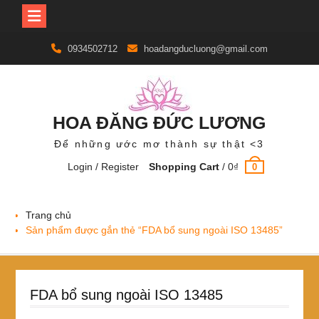
Skip
0934502712
hoadangducluong@gmail.com
to
content
HOA ĐĂNG ĐỨC LƯƠNG
Để những ước mơ thành sự thật <3
Login / Register
Shopping Cart
/
0
₫
0
Trang chủ
Sản phẩm được gắn thẻ “FDA bổ sung ngoài ISO 13485”
FDA bổ sung ngoài ISO 13485