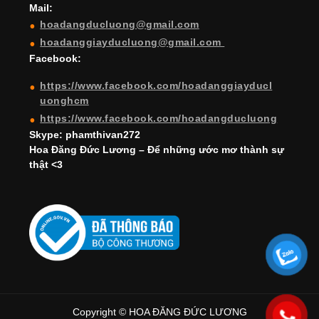
Mail:
n
hoadangducluong@gmail.com
n
hoadanggiayducluong@gmail.com
el
Facebook:
https://www.facebook.com/hoadanggiayducl
uonghcm
https://www.facebook.com/hoadangducluong
Skype: phamthivan272
Hoa Đăng Đức Lương – Để những ước mơ thành sự
thật <3
Copyright © HOA ĐĂNG ĐỨC LƯƠNG