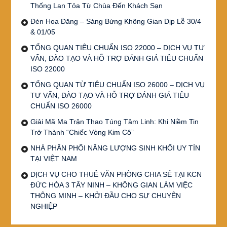
Thống Lan Tỏa Từ Chùa Đến Khách Sạn
Đèn Hoa Đăng – Sáng Bừng Không Gian Dịp Lễ 30/4
& 01/05
TỔNG QUAN TIÊU CHUẨN ISO 22000 – DỊCH VỤ TƯ
VẤN, ĐÀO TẠO VÀ HỖ TRỢ ĐÁNH GIÁ TIÊU CHUẨN
ISO 22000
TỔNG QUAN TỪ TIÊU CHUẨN ISO 26000 – DỊCH VỤ
TƯ VẤN, ĐÀO TẠO VÀ HỖ TRỢ ĐÁNH GIÁ TIÊU
CHUẨN ISO 26000
Giải Mã Ma Trận Thao Túng Tâm Linh: Khi Niềm Tin
Trở Thành “Chiếc Vòng Kim Cô”
NHÀ PHÂN PHỐI NĂNG LƯỢNG SINH KHỐI UY TÍN
TẠI VIỆT NAM
DỊCH VỤ CHO THUÊ VĂN PHÒNG CHIA SẺ TẠI KCN
ĐỨC HÒA 3 TÂY NINH – KHÔNG GIAN LÀM VIỆC
THÔNG MINH – KHỞI ĐẦU CHO SỰ CHUYÊN
NGHIỆP