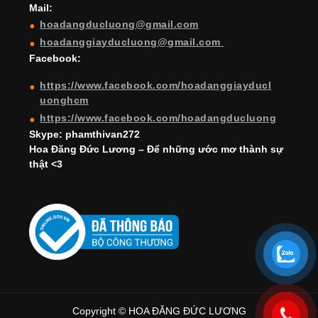
Mail:
n
hoadangducluong@gmail.com
n
hoadanggiayducluong@gmail.com
el
Facebook:
https://www.facebook.com/hoadanggiayducl
uonghcm
https://www.facebook.com/hoadangducluong
Skype: phamthivan272
Hoa Đăng Đức Lương – Để những ước mơ thành sự
thật <3
Copyright © HOA ĐĂNG ĐỨC LƯƠNG