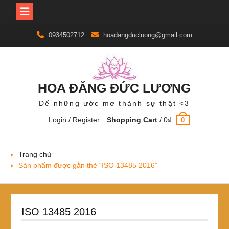
Skip
0934502712
hoadangducluong@gmail.com
to
content
HOA ĐĂNG ĐỨC LƯƠNG
Để những ước mơ thành sự thật <3
Login / Register
Shopping Cart
/
0
₫
0
Trang chủ
Sản phẩm được gắn thẻ “ISO 13485 2016”
ISO 13485 2016