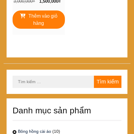
Giá
Giá
3,000,000
₫
1,500,000
₫
gốc
hiện
là:
tại
Thêm vào giỏ
3,000,000₫.
là:
hàng
1,500,000₫.
Tìm
kiếm
cho:
Danh mục sản phẩm
Bông hồng cài áo
(10)