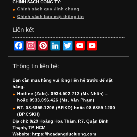
CHÍNH SÁCH CÔNG TY:
Chính sách quy định chung
Chính sách bảo mật thông tin
Liên kết
F
In
Pi
Li
T
Y
Y
a
st
nt
n
wi
o
o
c
a
er
k
tt
u
u
Thông tin liên hệ:
e
gr
e
e
er
T
T
Bạn cần mua hàng vui lòng liên hệ trước để đặt
b
a
st
dI
u
u
hàng:
o
m
n
b
b
Hotline (Zalo): 0934.502.712 (Mr. Nhân) –
hoặc 0933.096.426 (Ms. Vân Phạm)
o
e
e
ĐT: 08.6859.1206 (BP.KD) hoặc 08.6859.1260
k
C
(BP.CSKH)
h
Địa chỉ: 8/29 Hoàng Hoa Thám, P.7, Quận Bình
Thạnh, TP. HCM
a
Website: https://hoadangducluong.com