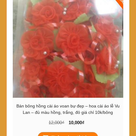
Bán bông hồng cài áo voan bự đẹp – hoa cài áo lễ Vu
Lan – đủ màu hồng, trắng, đỏ giá chỉ 10k/bông
Giá
Giá
12,000
₫
10,000
₫
gốc
hiện
là:
tại