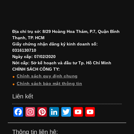
Địa chỉ trụ sở: 8/29 Hoàng Hoa Thám, P.7, Quận Bình
Thạnh, TP. HCM
Giấy chứng nhận đăng ký kinh doanh số:
0316130710
Ngày cấp: 07/02/2020
Nới cấp: Sở kế hoạch và đầu tư Tp. Hồ Chí Minh
CHÍNH SÁCH CÔNG TY:
Chính sách quy định chung
Chính sách bảo mật thông tin
Liên kết
F
In
Pi
Li
T
Y
Y
a
st
nt
n
wi
o
o
c
a
er
k
tt
u
u
Thông tin liên hệ: