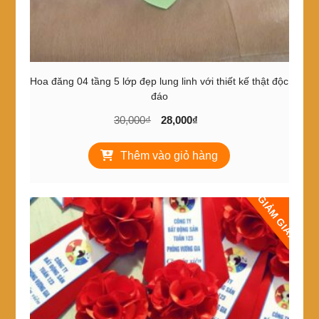
phẩm
Hoa đăng 04 tầng 5 lớp đẹp lung linh với thiết kế thật độc
đáo
Giá
Giá
30,000
₫
28,000
₫
gốc
hiện
là:
tại
Thêm vào giỏ hàng
30,000₫.
là:
28,000₫.
GIẢM GIÁ!