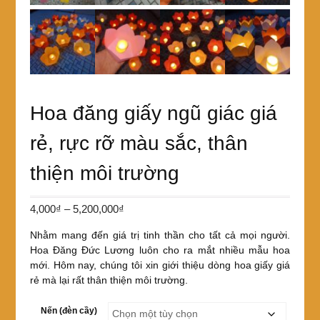
Hoa đăng giấy ngũ giác giá
rẻ, rực rỡ màu sắc, thân
thiện môi trường
Khoảng
4,000
₫
–
5,200,000
₫
giá:
Nhằm mang đến giá trị tinh thần cho tất cả mọi người.
từ
Hoa Đăng Đức Lương luôn cho ra mắt nhiều mẫu hoa
4,000₫
mới. Hôm nay, chúng tôi xin giới thiệu dòng hoa giấy giá
đến
rẻ mà lại rất thân thiện môi trường.
5,200,000₫
Nến (đèn cầy)