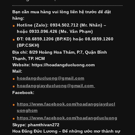
e
gr
e
e
er
T
T
Bạn cần mua hàng vui lòng liên hệ trước để đặt
b
a
st
dI
u
u
hàng:
o
m
n
b
b
Hotline (Zalo): 0934.502.712 (Mr. Nhân) –
hoặc 0933.096.426 (Ms. Vân Phạm)
o
e
e
ĐT: 08.6859.1206 (BP.KD) hoặc 08.6859.1260
k
C
(BP.CSKH)
h
Địa chỉ: 8/29 Hoàng Hoa Thám, P.7, Quận Bình
Thạnh, TP. HCM
a
Website: https://hoadangducluong.com
Mail:
n
hoadangducluong@gmail.com
n
hoadanggiayducluong@gmail.com
el
Facebook:
https://www.facebook.com/hoadanggiayducl
uonghcm
https://www.facebook.com/hoadangducluong
Skype: phamthivan272
Hoa Đăng Đức Lương – Để những ước mơ thành sự