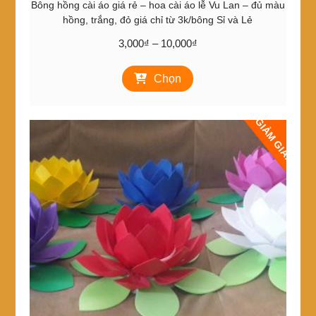
Bông hồng cài áo giá rẻ – hoa cài áo lễ Vu Lan – đủ màu
hồng, trắng, đỏ giá chỉ từ 3k/bông Sỉ và Lẻ
Khoảng
3,000
₫
–
10,000
₫
giá:
Sản
từ
Chọn
phẩm
3,000₫
này
đến
có
10,000₫
GIẢM GIÁ!
nhiều
biến
thể.
Các
tùy
chọn
có
thể
được
chọn
trên
trang
sản