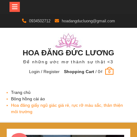
Skip
0934502712
hoadangducluong@gmail.com
to
content
HOA ĐĂNG ĐỨC LƯƠNG
Để những ước mơ thành sự thật <3
Login / Register
Shopping Cart
/
0
₫
0
Trang chủ
Bông hồng cài áo
Hoa đăng giấy ngũ giác giá rẻ, rực rỡ màu sắc, thân thiện
môi trường