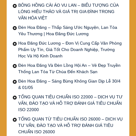
BÔNG HỒNG CÀI ÁO VU LAN – BIỂU TƯỢNG CỦA
LÒNG HIẾU THẢO VÀ GIÁ TRỊ GIA ĐÌNH TRONG
VĂN HÓA VIỆT
Đèn Hoa Đăng – Thắp Sáng Ước Nguyện, Lan Tỏa
Yêu Thương | Hoa Đăng Đức Lương
Hoa Đăng Đức Lương – Đơn Vị Cung Cấp Văn Phòng
Phẩm Uy Tín, Giá Tốt Cho Doanh Nghiệp, Trường
Học Và Hộ Kinh Doanh
Đèn Hoa Đăng Và Đèn Lồng Hội An – Vẻ Đẹp Truyền
Thống Lan Tỏa Từ Chùa Đến Khách Sạn
Đèn Hoa Đăng – Sáng Bừng Không Gian Dịp Lễ 30/4
& 01/05
TỔNG QUAN TIÊU CHUẨN ISO 22000 – DỊCH VỤ TƯ
VẤN, ĐÀO TẠO VÀ HỖ TRỢ ĐÁNH GIÁ TIÊU CHUẨN
ISO 22000
TỔNG QUAN TỪ TIÊU CHUẨN ISO 26000 – DỊCH VỤ
TƯ VẤN, ĐÀO TẠO VÀ HỖ TRỢ ĐÁNH GIÁ TIÊU
CHUẨN ISO 26000