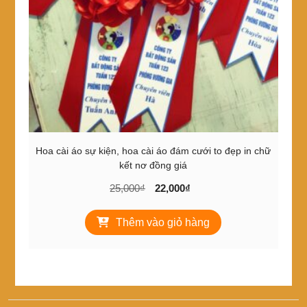
Hoa cài áo sự kiện, hoa cài áo đám cưới to đẹp in chữ
kết nơ đồng giá
Giá
Giá
25,000
₫
22,000
₫
gốc
hiện
là:
tại
Thêm vào giỏ hàng
25,000₫.
là:
22,000₫.