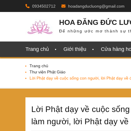
Skip
0934502712
hoadangducluong@gmail.com
to
content
HOA ĐĂNG ĐỨC L
Để những ước mơ thành sự t
Trang chủ
Giới thiệu
Cửa hàng h
Trang chủ
Thư viện Phật Giáo
Lời Phật dạy về cuộc sống con người, lời Phật dạy về
Lời Phật dạy về cuộc sống
làm người, lời Phật dạy v