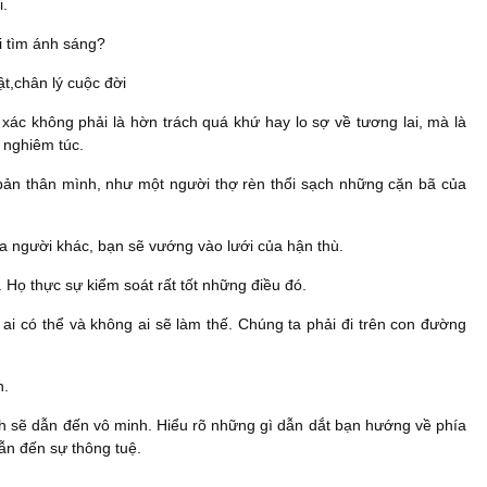
i.
đi tìm ánh sáng?
t,chân lý cuộc đời
 xác không phải là hờn trách quá khứ hay lo sợ về tương lai, mà là
 nghiêm túc.
 bản thân mình, như một người thợ rèn thổi sạch những cặn bã của
a người khác, bạn sẽ vướng vào lưới của hận thù.
. Họ thực sự kiểm soát rất tốt những điều đó.
 ai có thể và không ai sẽ làm thế. Chúng ta phải đi trên con đường
n.
ịnh sẽ dẫn đến vô minh. Hiểu rõ những gì dẫn dắt bạn hướng về phía
ẫn đến sự thông tuệ.