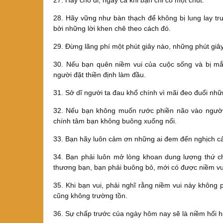
27. Hãy cho đi, ngay cả khi bạn chỉ có một chút.
28. Hãy vững như bàn thạch để không bị lung lay t
bởi những lời khen chê theo cách đó.
29. Đừng lãng phí một phút giây nào, những phút giây l
30. Nếu bạn quên niềm vui của cuộc sống và bị mắc
người đặt thiền định làm đầu.
31. Sở dĩ người ta đau khổ chính vì mãi đeo đuổi nhữ
32. Nếu bạn không muốn rước phiền não vào người,
chính tâm bạn không buông xuống nổi.
33. Bạn hãy luôn cảm ơn những ai đem đến nghịch c
34. Bạn phải luôn mở lòng khoan dung lượng thứ c
thương bạn, bạn phải buông bỏ, mới có được niềm vui
35. Khi bạn vui, phải nghĩ rằng niềm vui này không 
cũng không trường tồn.
36. Sự chấp trước của ngày hôm nay sẽ là niềm hối 