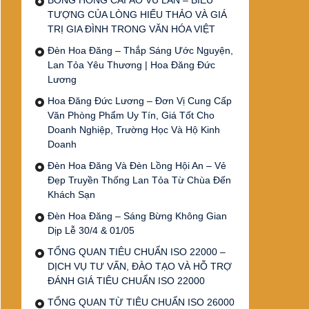
BÔNG HỒNG CÀI ÁO VU LAN – BIỂU
TƯỢNG CỦA LÒNG HIẾU THẢO VÀ GIÁ
TRỊ GIA ĐÌNH TRONG VĂN HÓA VIỆT
Đèn Hoa Đăng – Thắp Sáng Ước Nguyện,
Lan Tỏa Yêu Thương | Hoa Đăng Đức
Lương
Hoa Đăng Đức Lương – Đơn Vị Cung Cấp
Văn Phòng Phẩm Uy Tín, Giá Tốt Cho
Doanh Nghiệp, Trường Học Và Hộ Kinh
Doanh
Đèn Hoa Đăng Và Đèn Lồng Hội An – Vẻ
Đẹp Truyền Thống Lan Tỏa Từ Chùa Đến
Khách Sạn
Đèn Hoa Đăng – Sáng Bừng Không Gian
Dịp Lễ 30/4 & 01/05
TỔNG QUAN TIÊU CHUẨN ISO 22000 –
DỊCH VỤ TƯ VẤN, ĐÀO TẠO VÀ HỖ TRỢ
ĐÁNH GIÁ TIÊU CHUẨN ISO 22000
TỔNG QUAN TỪ TIÊU CHUẨN ISO 26000