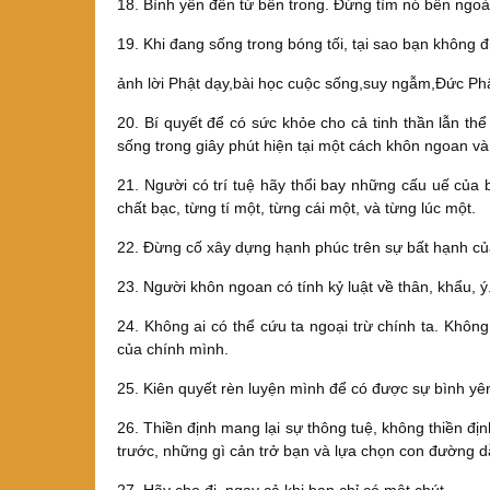
18. Bình yên đến từ bên trong. Đừng tìm nó bên ngoà
19. Khi đang sống trong bóng tối, tại sao bạn không 
ảnh lời Phật dạy,bài học cuộc sống,suy ngẫm,Đức Phậ
20. Bí quyết để có sức khỏe cho cả tinh thần lẫn thể
sống trong giây phút hiện tại một cách khôn ngoan và
21. Người có trí tuệ hãy thổi bay những cấu uế của
chất bạc, từng tí một, từng cái một, và từng lúc một.
22. Đừng cố xây dựng hạnh phúc trên sự bất hạnh củ
23. Người khôn ngoan có tính kỷ luật về thân, khẩu, ý
24. Không ai có thể cứu ta ngoại trừ chính ta. Không
của chính mình.
25. Kiên quyết rèn luyện mình để có được sự bình yê
26. Thiền định mang lại sự thông tuệ, không thiền đ
trước, những gì cản trở bạn và lựa chọn con đường d