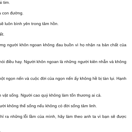
i tim.
a con đường.
sẽ luôn bình yên trong tâm hồn.
ết.
hưng người khôn ngoan không đau buồn vì họ nhận ra bản chất của
 nói điều hay. Người khôn ngoan là những người kiên nhẫn và không
ột ngọn nến và cuộc đời của ngọn nến ấy không hề bị tàn lụi. Hạnh
 vật sống. Người cao quý không làm tổn thương ai cả.
ười không thể sống nếu không có đời sống tâm linh.
ỉ ra những lỗi lầm của mình, hãy làm theo anh ta vì bạn sẽ được