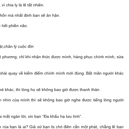
 chia ly là lẽ tất nhiên.
hốn mà nhất định bạn sẽ ân hận.
ẽ hết phiền não.
t,chân lý cuộc đời
vô phương, chỉ khi nhận thức được mình, hàng phục chính mình, sửa
 phải quay về kiểm điểm chính mình mới đúng. Bất mãn người khác
kẻ khác, thì lòng họ sẽ không bao giờ được thanh thản.
 nhìn của mình thì sẽ không bao giờ nghe được tiếng lòng người
i mất ngàn lời, xin bạn “Đa khẩu hạ lưu tình”.
 rủa bạn là ai? Giả sử bạn bị chó điên cắn một phát, chẳng lẽ bạn