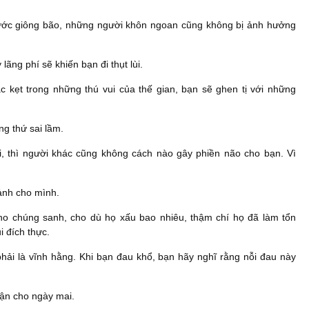
rước giông bão, những người khôn ngoan cũng không bị ảnh hưởng
ãng phí sẽ khiến bạn đi thụt lùi.
 kẹt trong những thú vui của thế gian, bạn sẽ ghen tị với những
ng thứ sai lầm.
 thì người khác cũng không cách nào gây phiền não cho bạn. Vì
ảnh cho mình.
ho chúng sanh, cho dù họ xấu bao nhiêu, thậm chí họ đã làm tổn
 đích thực.
phải là vĩnh hằng. Khi bạn đau khổ, bạn hãy nghĩ rằng nỗi đau này
hận cho ngày mai.