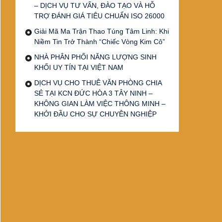
– DỊCH VỤ TƯ VẤN, ĐÀO TẠO VÀ HỖ
TRỢ ĐÁNH GIÁ TIÊU CHUẨN ISO 26000
Giải Mã Ma Trận Thao Túng Tâm Linh: Khi
Niềm Tin Trở Thành “Chiếc Vòng Kim Cô”
NHÀ PHÂN PHỐI NĂNG LƯỢNG SINH
KHỐI UY TÍN TẠI VIỆT NAM
DỊCH VỤ CHO THUÊ VĂN PHÒNG CHIA
SẺ TẠI KCN ĐỨC HÒA 3 TÂY NINH –
KHÔNG GIAN LÀM VIỆC THÔNG MINH –
KHỞI ĐẦU CHO SỰ CHUYÊN NGHIỆP