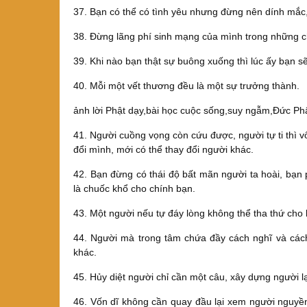
37. Bạn có thể có tình yêu nhưng đừng nên dính mắc, vì
38. Đừng lãng phí sinh mạng của mình trong những c
39. Khi nào bạn thật sự buông xuống thì lúc ấy bạn s
40. Mỗi một vết thương đều là một sự trưởng thành.
ảnh lời Phật dạy,bài học cuộc sống,suy ngẫm,Đức Phậ
41. Người cuồng vọng còn cứu được, người tự ti thì 
đổi mình, mới có thể thay đổi người khác.
42. Bạn đừng có thái độ bất mãn người ta hoài, bạn
là chuốc khổ cho chính bạn.
43. Một người nếu tự đáy lòng không thể tha thứ cho 
44. Người mà trong tâm chứa đầy cách nghĩ và cách
khác.
45. Hủy diệt người chỉ cần một câu, xây dựng người lạ
46. Vốn dĩ không cần quay đầu lại xem người nguyền