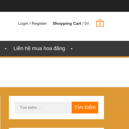
Login / Register
Shopping Cart
/
0
₫
0
Liên hệ mua hoa đăng
Tìm
kiếm
cho: