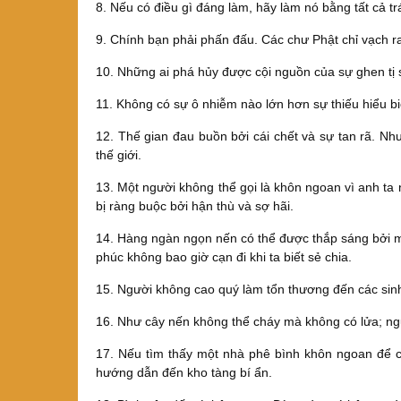
8. Nếu có điều gì đáng làm, hãy làm nó bằng tất cả trá
9. Chính bạn phải phấn đấu. Các chư Phật chỉ vạch r
10. Những ai phá hủy được cội nguồn của sự ghen tị 
11. Không có sự ô nhiễm nào lớn hơn sự thiếu hiểu bi
12. Thế gian đau buồn bởi cái chết và sự tan rã. N
thế giới.
13. Một người không thể gọi là khôn ngoan vì anh ta
bị ràng buộc bởi hận thù và sợ hãi.
14. Hàng ngàn ngọn nến có thể được thắp sáng bởi m
phúc không bao giờ cạn đi khi ta biết sẻ chia.
15. Người không cao quý làm tổn thương đến các sinh
16. Như cây nến không thể cháy mà không có lửa; ng
17. Nếu tìm thấy một nhà phê bình khôn ngoan để ch
hướng dẫn đến kho tàng bí ẩn.