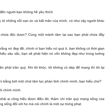
 đến người bạn không hề yêu thích.
ày tỏ những nỗi oan ức và bất mãn của mình, có như vậy người khác
lại chứa độc dược? Cùng một mảnh tâm tại sao bạn phải chứa đầy
ằng nó đẹp đẽ, chính vì bạn hiểu nó quá ít, bạn không có thời gian
hiểu sâu sắc, bạn sẽ phát hiện nó vốn không đẹp như trong tưởng
 phải trân quý. Khi tôi khóc, tôi không có dép để mang thì tôi lại
hi bằng bớt một chút tâm lực phản tỉnh chính mình, bạn hiểu chứ?
ới chính mình.
hải ai cũng hiểu được điều đó, thậm chí trân quý mạng sống của
 sống đối với họ mà nói chính là một sự trừng phạt.