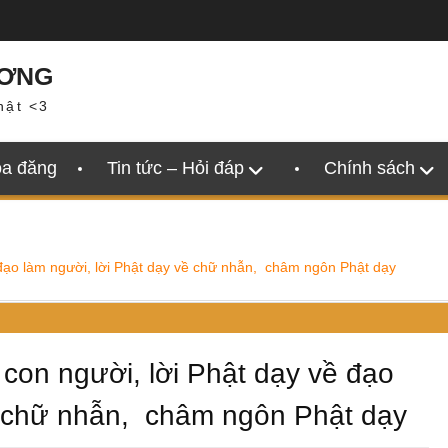
ƯƠNG
hật <3
oa đăng
Tin tức – Hỏi đáp
Chính sách
 đạo làm người, lời Phật dạy về chữ nhẫn, châm ngôn Phật dạy
 con người, lời Phật dạy về đạo
ề chữ nhẫn, châm ngôn Phật dạy