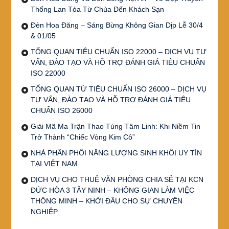
Thống Lan Tỏa Từ Chùa Đến Khách Sạn
Đèn Hoa Đăng – Sáng Bừng Không Gian Dịp Lễ 30/4
& 01/05
TỔNG QUAN TIÊU CHUẨN ISO 22000 – DỊCH VỤ TƯ
VẤN, ĐÀO TẠO VÀ HỖ TRỢ ĐÁNH GIÁ TIÊU CHUẨN
ISO 22000
TỔNG QUAN TỪ TIÊU CHUẨN ISO 26000 – DỊCH VỤ
TƯ VẤN, ĐÀO TẠO VÀ HỖ TRỢ ĐÁNH GIÁ TIÊU
CHUẨN ISO 26000
Giải Mã Ma Trận Thao Túng Tâm Linh: Khi Niềm Tin
Trở Thành “Chiếc Vòng Kim Cô”
NHÀ PHÂN PHỐI NĂNG LƯỢNG SINH KHỐI UY TÍN
TẠI VIỆT NAM
DỊCH VỤ CHO THUÊ VĂN PHÒNG CHIA SẺ TẠI KCN
ĐỨC HÒA 3 TÂY NINH – KHÔNG GIAN LÀM VIỆC
THÔNG MINH – KHỞI ĐẦU CHO SỰ CHUYÊN
NGHIỆP