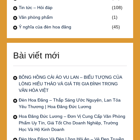
Tin tức – Hỏi đáp
(108)
Văn phòng phẩm
(1)
Ý nghĩa của đèn hoa đăng
(45)
Bài viết mới
BÔNG HỒNG CÀI ÁO VU LAN – BIỂU TƯỢNG CỦA
LÒNG HIẾU THẢO VÀ GIÁ TRỊ GIA ĐÌNH TRONG
VĂN HÓA VIỆT
Đèn Hoa Đăng – Thắp Sáng Ước Nguyện, Lan Tỏa
Yêu Thương | Hoa Đăng Đức Lương
Hoa Đăng Đức Lương – Đơn Vị Cung Cấp Văn Phòng
Phẩm Uy Tín, Giá Tốt Cho Doanh Nghiệp, Trường
Học Và Hộ Kinh Doanh
Đèn Hoa Đăng Và Đèn Lồng Hội An – Vẻ Đẹp Truyền