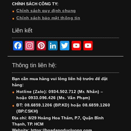
CHÍNH SÁCH CÔNG TY:
Chính sách quy định chung
Chính sách bảo mật thông tin
Liên kết
F
In
Pi
Li
T
Y
Y
a
st
nt
n
wi
o
o
c
a
er
k
tt
u
u
Thông tin liên hệ:
e
gr
e
e
er
T
T
Bạn cần mua hàng vui lòng liên hệ trước để đặt
b
a
st
dI
u
u
hàng:
o
m
n
b
b
Hotline (Zalo): 0934.502.712 (Mr. Nhân) –
hoặc 0933.096.426 (Ms. Vân Phạm)
o
e
e
ĐT: 08.6859.1206 (BP.KD) hoặc 08.6859.1260
k
C
(BP.CSKH)
h
Địa chỉ: 8/29 Hoàng Hoa Thám, P.7, Quận Bình
Thạnh, TP. HCM
a
Website: https://hoadangducluong.com