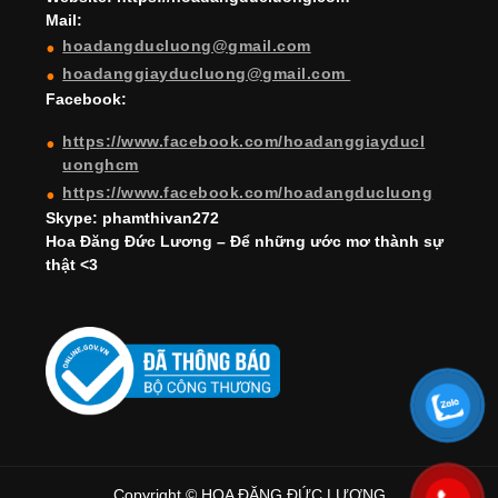
Mail:
n
hoadangducluong@gmail.com
n
hoadanggiayducluong@gmail.com
el
Facebook:
https://www.facebook.com/hoadanggiayducl
uonghcm
https://www.facebook.com/hoadangducluong
Skype: phamthivan272
Hoa Đăng Đức Lương – Để những ước mơ thành sự
thật <3
Copyright © HOA ĐĂNG ĐỨC LƯƠNG