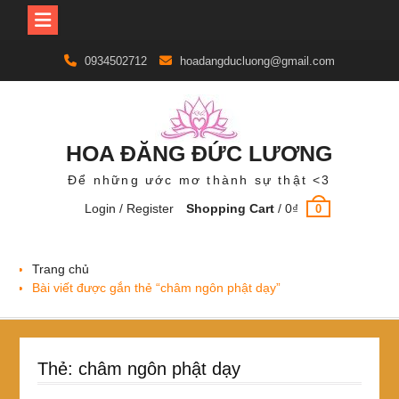
Skip
0934502712
hoadangducluong@gmail.com
to
content
HOA ĐĂNG ĐỨC LƯƠNG
Để những ước mơ thành sự thật <3
Login / Register
Shopping Cart
/
0
₫
0
Trang chủ
Bài viết được gắn thẻ “châm ngôn phật dạy”
Thẻ:
châm ngôn phật dạy