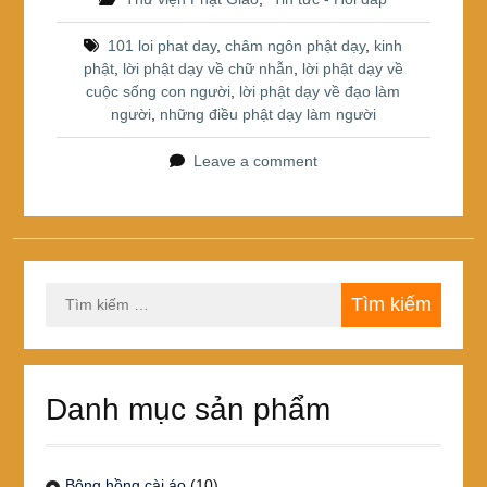
ar
b
st
e
101 loi phat day
,
châm ngôn phật dạy
,
kinh
o
phật
,
lời phật dạy về chữ nhẫn
,
lời phật dạy về
cuộc sống con người
,
lời phật dạy về đạo làm
o
người
,
những điều phật dạy làm người
k
Leave a comment
Tìm
kiếm
cho:
Danh mục sản phẩm
Bông hồng cài áo
(10)