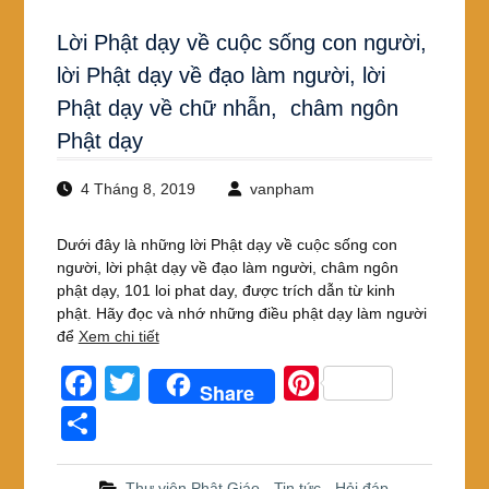
Lời Phật dạy về cuộc sống con người,
lời Phật dạy về đạo làm người, lời
Phật dạy về chữ nhẫn, châm ngôn
Phật dạy
4 Tháng 8, 2019
vanpham
Dưới đây là những lời Phật dạy về cuộc sống con
người, lời phật dạy về đạo làm người, châm ngôn
phật dạy, 101 loi phat day, được trích dẫn từ kinh
phật. Hãy đọc và nhớ những điều phật dạy làm người
để
Xem chi tiết
F
T
Pi
Share
a
wi
nt
S
c
tt
er
h
e
er
e
Thư viện Phật Giáo
,
Tin tức - Hỏi đáp