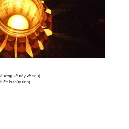
g đường kẽ này về sau)
iếc lọ thủy tinh)