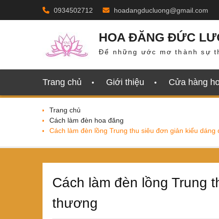
Skip
0934502712
hoadangducluong@gmail.com
to
content
HOA ĐĂNG ĐỨC L
Để những ước mơ thành sự t
Trang chủ
Giới thiệu
Cửa hàng h
Trang chủ
Cách làm đèn hoa đăng
Cách làm đèn lồng Trung thu siêu đơn giản kiểu dáng
Cách làm đèn lồng Trung t
thương