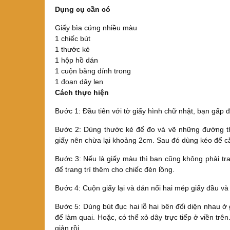
Dụng cụ cần có
Giấy bìa cứng nhiều màu
1 chiếc bút
1 thước kẻ
1 hộp hồ dán
1 cuộn băng dính trong
1 đoạn dây len
Cách thực hiện
Bước 1: Đầu tiên với tờ giấy hình chữ nhật, bạn gấp đô
Bước 2: Dùng thước kẻ để đo và vẽ những đường t
giấy nên chừa lại khoảng 2cm. Sau đó dùng kéo để c
Bước 3: Nếu là giấy màu thì bạn cũng không phải tra
để trang trí thêm cho chiếc đèn lồng.
Bước 4: Cuộn giấy lại và dán nối hai mép giấy đầu và 
Bước 5: Dùng bút đục hai lỗ hai bên đối diện nhau ở 
để làm quai. Hoặc, có thể xỏ dây trực tiếp ở viền tr
giản rồi.