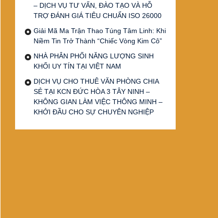
– DỊCH VỤ TƯ VẤN, ĐÀO TẠO VÀ HỖ
TRỢ ĐÁNH GIÁ TIÊU CHUẨN ISO 26000
Giải Mã Ma Trận Thao Túng Tâm Linh: Khi
Niềm Tin Trở Thành “Chiếc Vòng Kim Cô”
NHÀ PHÂN PHỐI NĂNG LƯỢNG SINH
KHỐI UY TÍN TẠI VIỆT NAM
DỊCH VỤ CHO THUÊ VĂN PHÒNG CHIA
SẺ TẠI KCN ĐỨC HÒA 3 TÂY NINH –
KHÔNG GIAN LÀM VIỆC THÔNG MINH –
KHỞI ĐẦU CHO SỰ CHUYÊN NGHIỆP