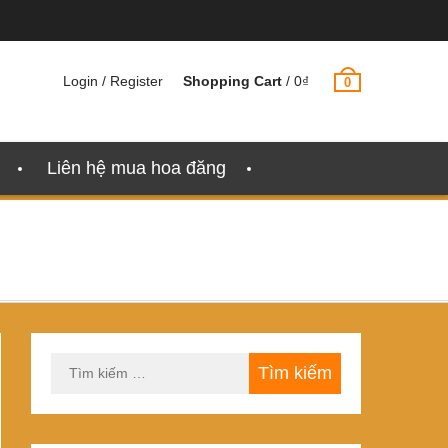
Login / Register
Shopping Cart
/
0
₫
0
Liên hệ mua hoa đăng
Tìm
kiếm
cho: