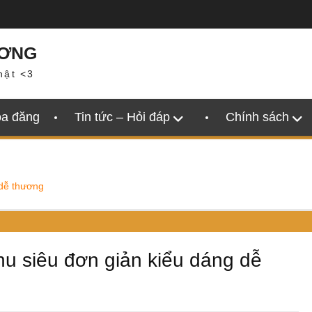
ƯƠNG
hật <3
oa đăng
Tin tức – Hỏi đáp
Chính sách
 dễ thương
hu siêu đơn giản kiểu dáng dễ