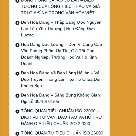
BÔNG HỒNG CÀI ÁO VU LAN – BIỂU
TƯỢNG CỦA LÒNG HIẾU THẢO VÀ GIÁ
TRỊ GIA ĐÌNH TRONG VĂN HÓA VIỆT
Đèn Hoa Đăng – Thắp Sáng Ước Nguyện,
Lan Tỏa Yêu Thương | Hoa Đăng Đức
Lương
Hoa Đăng Đức Lương – Đơn Vị Cung Cấp
Văn Phòng Phẩm Uy Tín, Giá Tốt Cho
Doanh Nghiệp, Trường Học Và Hộ Kinh
Doanh
Đèn Hoa Đăng Và Đèn Lồng Hội An – Vẻ
Đẹp Truyền Thống Lan Tỏa Từ Chùa Đến
Khách Sạn
Đèn Hoa Đăng – Sáng Bừng Không Gian
Dịp Lễ 30/4 & 01/05
TỔNG QUAN TIÊU CHUẨN ISO 22000 –
DỊCH VỤ TƯ VẤN, ĐÀO TẠO VÀ HỖ TRỢ
ĐÁNH GIÁ TIÊU CHUẨN ISO 22000
TỔNG QUAN TỪ TIÊU CHUẨN ISO 26000