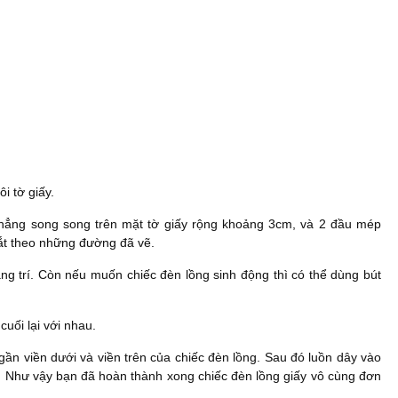
i tờ giấy.
hẳng song song trên mặt tờ giấy rộng khoảng 3cm, và 2 đầu mép
ắt theo những đường đã vẽ.
ng trí. Còn nếu muốn chiếc đèn lồng sinh động thì có thể dùng bút
cuối lại với nhau.
gần viền dưới và viền trên của chiếc đèn lồng. Sau đó luồn dây vào
ên. Như vậy bạn đã hoàn thành xong chiếc đèn lồng giấy vô cùng đơn