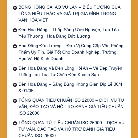
BÔNG HỒNG CÀI ÁO VU LAN – BIỂU TƯỢNG CỦA
LÒNG HIẾU THẢO VÀ GIÁ TRỊ GIA ĐÌNH TRONG
VĂN HÓA VIỆT
Đèn Hoa Đăng – Thắp Sáng Ước Nguyện, Lan Tỏa
Yêu Thương | Hoa Đăng Đức Lương
Hoa Đăng Đức Lương – Đơn Vị Cung Cấp Văn Phòng
Phẩm Uy Tín, Giá Tốt Cho Doanh Nghiệp, Trường
Học Và Hộ Kinh Doanh
Đèn Hoa Đăng Và Đèn Lồng Hội An – Vẻ Đẹp Truyền
Thống Lan Tỏa Từ Chùa Đến Khách Sạn
Đèn Hoa Đăng – Sáng Bừng Không Gian Dịp Lễ 30/4
& 01/05
TỔNG QUAN TIÊU CHUẨN ISO 22000 – DỊCH VỤ TƯ
VẤN, ĐÀO TẠO VÀ HỖ TRỢ ĐÁNH GIÁ TIÊU CHUẨN
ISO 22000
TỔNG QUAN TỪ TIÊU CHUẨN ISO 26000 – DỊCH VỤ
TƯ VẤN, ĐÀO TẠO VÀ HỖ TRỢ ĐÁNH GIÁ TIÊU
CHUẨN ISO 26000