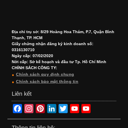
Địa chỉ trụ sở: 8/29 Hoàng Hoa Thám, P.7, Quận Bình
Thạnh, TP. HCM
Giấy chứng nhận đăng ký kinh doanh số:
0316130710
Ngày cấp: 07/02/2020
Nới cấp: Sở kế hoạch và đầu tư Tp. Hồ Chí Minh
CHÍNH SÁCH CÔNG TY:
Chính sách quy định chung
Chính sách bảo mật thông tin
Liên kết
F
In
Pi
Li
T
Y
Y
a
st
nt
n
wi
o
o
c
a
er
k
tt
u
u
Thông tin liên hệ: