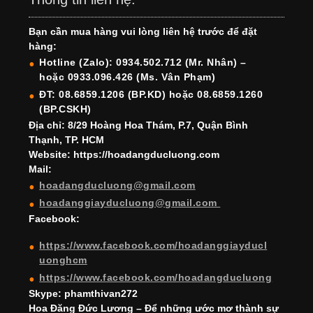
e
gr
e
e
er
T
T
Bạn cần mua hàng vui lòng liên hệ trước để đặt
b
a
st
dI
u
u
hàng:
o
m
n
b
b
Hotline (Zalo): 0934.502.712 (Mr. Nhân) –
hoặc 0933.096.426 (Ms. Vân Phạm)
o
e
e
ĐT: 08.6859.1206 (BP.KD) hoặc 08.6859.1260
k
C
(BP.CSKH)
h
Địa chỉ: 8/29 Hoàng Hoa Thám, P.7, Quận Bình
Thạnh, TP. HCM
a
Website: https://hoadangducluong.com
Mail:
n
hoadangducluong@gmail.com
n
hoadanggiayducluong@gmail.com
el
Facebook:
https://www.facebook.com/hoadanggiayducl
uonghcm
https://www.facebook.com/hoadangducluong
Skype: phamthivan272
Hoa Đăng Đức Lương – Để những ước mơ thành sự