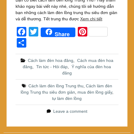
khảo ngay bài viết này nhé, chúng tôi sẽ hướng dẫn
bạn những cách làm đèn lồng trung thu siêu đơn giản
và dễ thương. Tết trung thu được
Xem chi tiết
F
T
Pi
Share
a
wi
nt
S
c
tt
er
h
e
er
e
ar
Cách làm đèn hoa đăng
,
Cách mua đèn hoa
đăng
,
Tin tức - Hỏi đáp
,
Ý nghĩa của đèn hoa
b
st
e
đăng
o
Cách làm đèn lồng Trung thu
,
Cách làm đèn
o
lồng Trung thu siêu đơn giản
,
mua đèn lồng giấy
,
k
tự làm đèn lồng
Leave a comment