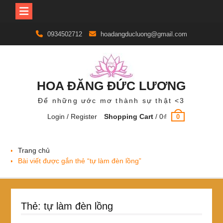
Skip
0934502712
hoadangducluong@gmail.com
to
content
HOA ĐĂNG ĐỨC LƯƠNG
Để những ước mơ thành sự thật <3
Login / Register
Shopping Cart
/
0
₫
0
Trang chủ
Bài viết được gắn thẻ “tự làm đèn lồng”
Thẻ:
tự làm đèn lồng