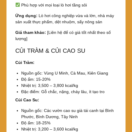
Phù hợp với mọi loại lò hơi tầng sôi
Ứng dụng:
Lò hơi công nghiệp vừa và lớn, nhà máy
sản xuất thực phẩm, dệt nhuộm, sấy nông sản
Giá tham khảo:
[Liên hệ để có giá tốt nhất theo số
lượng]
CỦI TRÀM & CỦI CAO SU
Củi Tràm:
Nguồn gốc: Vùng U Minh, Cà Mau, Kiên Giang
Độ ẩm: 15-20%
Nhiệt trị: 3,500 – 3,800 kcal/kg
Đặc điểm: Gỗ chắc, nặng, cháy lâu, ít tạo tro
Củi Cao Su:
Nguồn gốc: Các vườn cao su già tái canh tại Bình
Phước, Bình Dương, Tây Ninh
Độ ẩm: 18-25%
Nhiệt trị: 3,200 – 3,600 kcal/kg