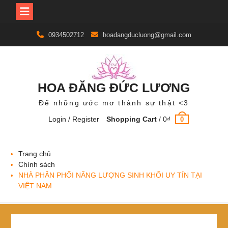
Skip
0934502712
hoadangducluong@gmail.com
to
content
HOA ĐĂNG ĐỨC LƯƠNG
Để những ước mơ thành sự thật <3
Login / Register
Shopping Cart
/
0
₫
0
Trang chủ
Chính sách
NHÀ PHÂN PHỐI NĂNG LƯỢNG SINH KHỐI UY TÍN TẠI
VIỆT NAM