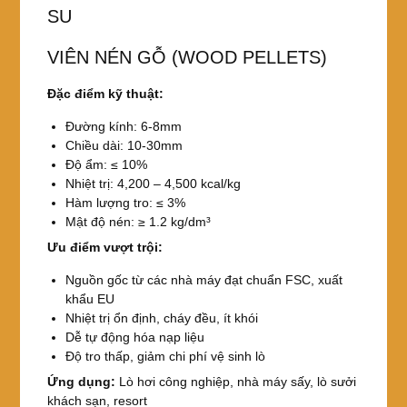
SU
VIÊN NÉN GỖ (WOOD PELLETS)
Đặc điểm kỹ thuật:
Đường kính: 6-8mm
Chiều dài: 10-30mm
Độ ẩm: ≤ 10%
Nhiệt trị: 4,200 – 4,500 kcal/kg
Hàm lượng tro: ≤ 3%
Mật độ nén: ≥ 1.2 kg/dm³
Ưu điểm vượt trội:
Nguồn gốc từ các nhà máy đạt chuẩn FSC, xuất
khẩu EU
Nhiệt trị ổn định, cháy đều, ít khói
Dễ tự động hóa nạp liệu
Độ tro thấp, giảm chi phí vệ sinh lò
Ứng dụng:
Lò hơi công nghiệp, nhà máy sấy, lò sưởi
khách sạn, resort