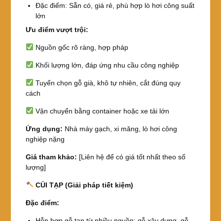
Đặc điểm: Sẵn có, giá rẻ, phù hợp lò hơi công suất
lớn
Ưu điểm vượt trội:
Nguồn gốc rõ ràng, hợp pháp
Khối lượng lớn, đáp ứng nhu cầu công nghiệp
Tuyển chọn gỗ già, khô tự nhiên, cắt đúng quy
cách
Vận chuyển bằng container hoặc xe tải lớn
Ứng dụng:
Nhà máy gạch, xi măng, lò hơi công
nghiệp nặng
Giá tham khảo:
[Liên hệ để có giá tốt nhất theo số
lượng]
CỦI TẠP (Giải pháp tiết kiệm)
Đặc điểm:
Hỗn hợp gỗ tạp từ nhiều nguồn: gỗ xây dựng, gỗ