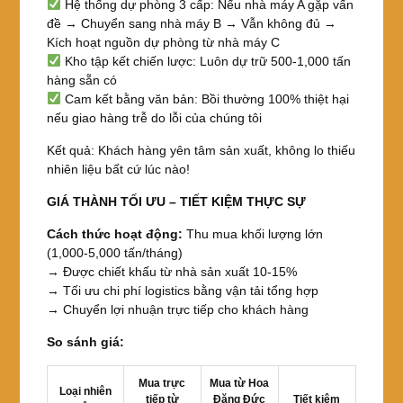
Hệ thống dự phòng 3 cấp: Nếu nhà máy A gặp vấn
đề → Chuyển sang nhà máy B → Vẫn không đủ →
Kích hoạt nguồn dự phòng từ nhà máy C
Kho tập kết chiến lược: Luôn dự trữ 500-1,000 tấn
hàng sẵn có
Cam kết bằng văn bản: Bồi thường 100% thiệt hại
nếu giao hàng trễ do lỗi của chúng tôi
Kết quả: Khách hàng yên tâm sản xuất, không lo thiếu
nhiên liệu bất cứ lúc nào!
GIÁ THÀNH TỐI ƯU – TIẾT KIỆM THỰC SỰ
Cách thức hoạt động:
Thu mua khối lượng lớn
(1,000-5,000 tấn/tháng)
→ Được chiết khấu từ nhà sản xuất 10-15%
→ Tối ưu chi phí logistics bằng vận tải tổng hợp
→ Chuyển lợi nhuận trực tiếp cho khách hàng
So sánh giá:
Mua trực
Mua từ Hoa
Loại nhiên
tiếp từ
Đăng Đức
Tiết kiệm