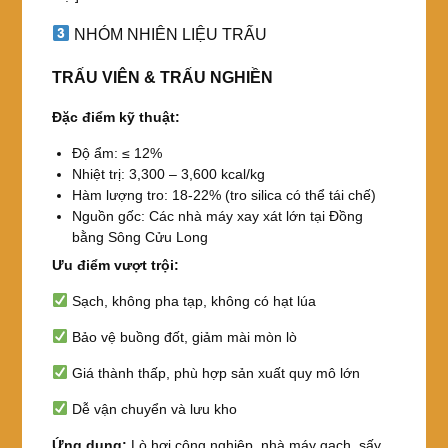
NHÓM NHIÊN LIỆU TRẤU
TRẤU VIÊN & TRẤU NGHIỀN
Đặc điểm kỹ thuật:
Độ ẩm: ≤ 12%
Nhiệt trị: 3,300 – 3,600 kcal/kg
Hàm lượng tro: 18-22% (tro silica có thể tái chế)
Nguồn gốc: Các nhà máy xay xát lớn tại Đồng
bằng Sông Cửu Long
Ưu điểm vượt trội:
Sạch, không pha tạp, không có hạt lúa
Bảo vệ buồng đốt, giảm mài mòn lò
Giá thành thấp, phù hợp sản xuất quy mô lớn
Dễ vận chuyển và lưu kho
Ứng dụng:
Lò hơi công nghiệp, nhà máy gạch, sấy