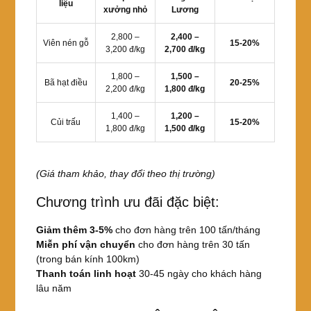
liệu
xưởng nhỏ
Lương
2,800 –
2,400 –
Viên nén gỗ
15-20%
3,200 đ/kg
2,700 đ/kg
1,800 –
1,500 –
Bã hạt điều
20-25%
2,200 đ/kg
1,800 đ/kg
1,400 –
1,200 –
Củi trấu
15-20%
1,800 đ/kg
1,500 đ/kg
(Giá tham khảo, thay đổi theo thị trường)
Chương trình ưu đãi đặc biệt:
Giảm thêm 3-5%
cho đơn hàng trên 100 tấn/tháng
Miễn phí vận chuyển
cho đơn hàng trên 30 tấn
(trong bán kính 100km)
Thanh toán linh hoạt
30-45 ngày cho khách hàng
lâu năm