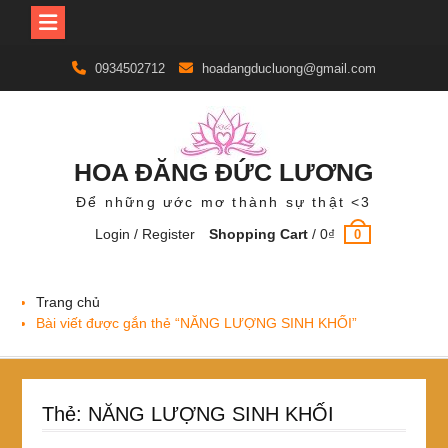
Skip
0934502712
hoadangducluong@gmail.com
to
content
HOA ĐĂNG ĐỨC LƯƠNG
Để những ước mơ thành sự thật <3
Login / Register
Shopping Cart
/
0
₫
0
Trang chủ
Bài viết được gắn thẻ “NĂNG LƯỢNG SINH KHỐI”
Thẻ:
NĂNG LƯỢNG SINH KHỐI