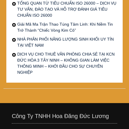
TỔNG QUAN TỪ TIÊU CHUẨN ISO 26000 – DỊCH VỤ
TƯ VẤN, ĐÀO TẠO VÀ HỖ TRỢ ĐÁNH GIÁ TIÊU
CHUẨN ISO 26000
Giải Mã Ma Trận Thao Túng Tâm Linh: Khi Niềm Tin
Trở Thành “Chiếc Vòng Kim Cô”
NHÀ PHÂN PHỐI NĂNG LƯỢNG SINH KHỐI UY TÍN
TẠI VIỆT NAM
DỊCH VỤ CHO THUÊ VĂN PHÒNG CHIA SẺ TẠI KCN
ĐỨC HÒA 3 TÂY NINH – KHÔNG GIAN LÀM VIỆC
THÔNG MINH – KHỞI ĐẦU CHO SỰ CHUYÊN
NGHIỆP
Công Ty TNHH Hoa Đăng Đức Lương