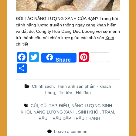
ĐỐI TÁC NĂNG LƯỢNG XANH CỦA BẠN? Trong bối
cảnh năng lượng truyền thống ngày càng khan hiếm
và đắt đỏ, Công ty Hoa Đăng Đức Lương với sứ mệnh
trở thành cầu nối chiến lược giữa các nhà sản
Xem
chi tiết
F
T
Pi
Share
a
wi
nt
S
c
tt
er
h
e
er
e
ar
Chính sách
,
Hình ảnh sản phẩm - khách
hàng
,
Tin tức - Hỏi đáp
b
st
e
o
CỦI
,
CỦI TẠP
,
ĐIỀU
,
NĂNG LƯỢNG SINH
KHỐI
,
NĂNG LƯỢNG XANH
,
SINH KHỐI
,
TRÀM
,
o
TRẤU
,
TRẤU DẬP
,
TRẤU THANH
k
Leave a comment