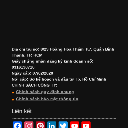
Địa chỉ trụ sở: 8/29 Hoàng Hoa Thám, P.7, Quận Bình
Thạnh, TP. HCM
Giấy chứng nhận đăng ký kinh doanh số:
0316130710
Ngày cấp: 07/02/2020
Nới cấp: Sở kế hoạch và đầu tư Tp. Hồ Chí Minh
CHÍNH SÁCH CÔNG TY:
Chính sách quy định chung
Chính sách bảo mật thông tin
Liên kết
F
In
Pi
Li
T
Y
Y