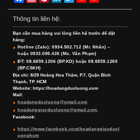
a
st
nt
n
wi
o
o
c
a
er
k
tt
u
u
Thông tin liên hệ:
e
gr
e
e
er
T
T
Bạn cần mua hàng vui lòng liên hệ trước để đặt
b
a
st
dI
u
u
hàng:
o
m
n
b
b
Hotline (Zalo): 0934.502.712 (Mr. Nhân) –
hoặc 0933.096.426 (Ms. Vân Phạm)
o
e
e
ĐT: 08.6859.1206 (BP.KD) hoặc 08.6859.1260
k
C
(BP.CSKH)
h
Địa chỉ: 8/29 Hoàng Hoa Thám, P.7, Quận Bình
Thạnh, TP. HCM
a
Website: https://hoadangducluong.com
Mail:
n
hoadangducluong@gmail.com
n
hoadanggiayducluong@gmail.com
el
Facebook:
https://www.facebook.com/hoadanggiayducl
uonghcm