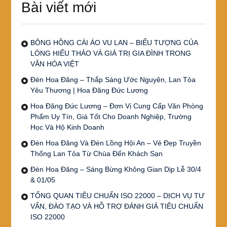
Bài viết mới
BÔNG HỒNG CÀI ÁO VU LAN – BIỂU TƯỢNG CỦA
LÒNG HIẾU THẢO VÀ GIÁ TRỊ GIA ĐÌNH TRONG
VĂN HÓA VIỆT
Đèn Hoa Đăng – Thắp Sáng Ước Nguyện, Lan Tỏa
Yêu Thương | Hoa Đăng Đức Lương
Hoa Đăng Đức Lương – Đơn Vị Cung Cấp Văn Phòng
Phẩm Uy Tín, Giá Tốt Cho Doanh Nghiệp, Trường
Học Và Hộ Kinh Doanh
Đèn Hoa Đăng Và Đèn Lồng Hội An – Vẻ Đẹp Truyền
Thống Lan Tỏa Từ Chùa Đến Khách Sạn
Đèn Hoa Đăng – Sáng Bừng Không Gian Dịp Lễ 30/4
& 01/05
TỔNG QUAN TIÊU CHUẨN ISO 22000 – DỊCH VỤ TƯ
VẤN, ĐÀO TẠO VÀ HỖ TRỢ ĐÁNH GIÁ TIÊU CHUẨN
ISO 22000