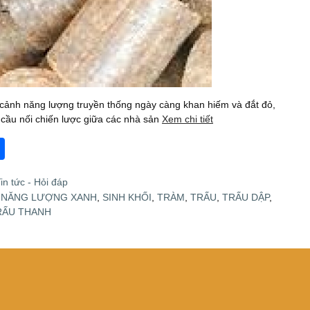
 năng lượng truyền thống ngày càng khan hiếm và đắt đỏ,
cầu nối chiến lược giữa các nhà sản
Xem chi tiết
S
h
in tức - Hỏi đáp
ar
,
NĂNG LƯỢNG XANH
,
SINH KHỐI
,
TRÀM
,
TRẤU
,
TRẤU DẬP
,
e
RẤU THANH