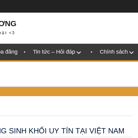
ƯƠNG
hật <3
oa đăng
Tin tức – Hỏi đáp
Chính sách
 SINH KHỐI UY TÍN TẠI VIỆT NAM