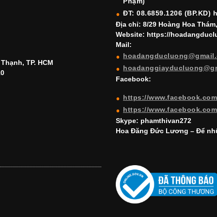
Phạm)
ĐT: 08.6859.1206 (BP.KD) 
Địa chỉ: 8/29 Hoàng Hoa Thám
Website: https://hoadangduc
Mail:
hoadangducluong@gmail
h Thạnh, TP. HCM
hoadanggiayducluong@g
10
Facebook:
https://www.facebook.co
https://www.facebook.co
Skype: phamthivan272
Hoa Đăng Đức Lương – Để nhữ