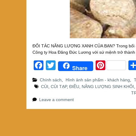
ĐỐI TÁC NĂNG LƯỢNG XANH CỦA BẠN? Trong bối cảnh
Công ty Hoa Đăng Đức Lương với sứ mệnh trở thành 
F
T
Pi
Share
a
wi
nt
Chính sách
,
Hình ảnh sản phẩm - khách hàng
,
T
c
tt
er
CỦI
,
CỦI TẠP
,
ĐIỀU
,
NĂNG LƯỢNG SINH KHỐI
e
er
e
T
Leave a comment
b
st
o
o
k