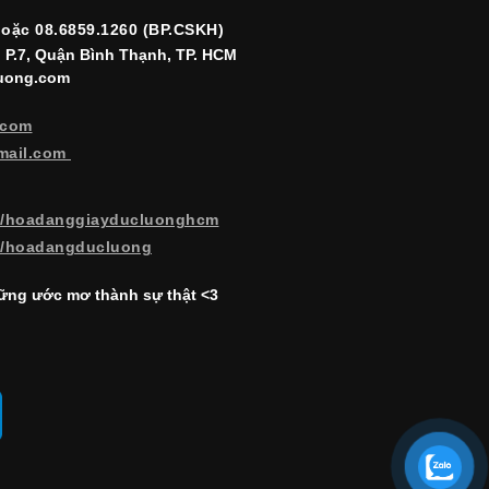
hoặc 08.6859.1260 (BP.CSKH)
, P.7, Quận Bình Thạnh, TP. HCM
luong.com
.com
mail.com
m/hoadanggiayducluonghcm
m/hoadangducluong
ng ước mơ thành sự thật <3