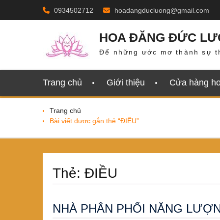
Skip
0934502712
hoadangducluong@gmail.com
to
content
HOA ĐĂNG ĐỨC L
Để những ước mơ thành sự t
Trang chủ
Giới thiệu
Cửa hàng h
Trang chủ
Bài viết được gắn thẻ “ĐIỀU”
Thẻ:
ĐIỀU
NHÀ PHÂN PHỐI NĂNG LƯỢNG