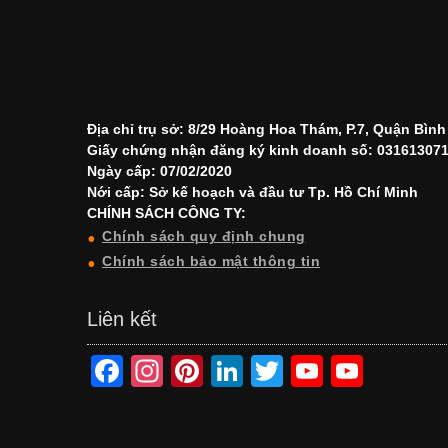
Địa chỉ trụ sở: 8/29 Hoàng Hoa Thám, P.7, Quận Bìn
Giấy chứng nhận đăng ký kinh doanh số: 03161307
Ngày cấp: 07/02/2020
Nới cấp: Sở kế hoạch và đầu tư Tp. Hồ Chí Minh
CHÍNH SÁCH CÔNG TY:
Chính sách quy định chung
Chính sách bảo mật thông tin
Liên kết
F
In
Pi
Li
T
Y
Y
a
st
nt
n
wi
o
o
c
a
er
k
tt
u
u