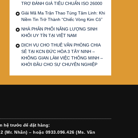
TRỢ ĐÁNH GIÁ TIÊU CHUẨN ISO 26000
Giải Mã Ma Trận Thao Túng Tâm Linh: Khi
Niềm Tin Trở Thành “Chiếc Vòng Kim Cô”
NHÀ PHÂN PHỐI NĂNG LƯỢNG SINH
KHỐI UY TÍN TẠI VIỆT NAM
DỊCH VỤ CHO THUÊ VĂN PHÒNG CHIA
SẺ TẠI KCN ĐỨC HÒA 3 TÂY NINH –
KHÔNG GIAN LÀM VIỆC THÔNG MINH –
KHỞI ĐẦU CHO SỰ CHUYÊN NGHIỆP
n hệ trước để đặt hàng:
12 (Mr. Nhân) – hoặc 0933.096.426 (Ms. Vân