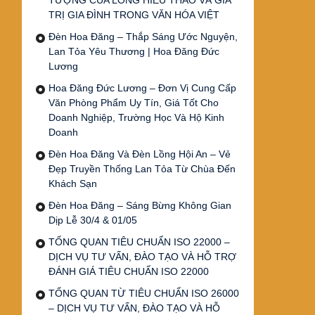
TƯỢNG CỦA LÒNG HIẾU THẢO VÀ GIÁ
TRỊ GIA ĐÌNH TRONG VĂN HÓA VIỆT
Đèn Hoa Đăng – Thắp Sáng Ước Nguyện,
Lan Tỏa Yêu Thương | Hoa Đăng Đức
Lương
Hoa Đăng Đức Lương – Đơn Vị Cung Cấp
Văn Phòng Phẩm Uy Tín, Giá Tốt Cho
Doanh Nghiệp, Trường Học Và Hộ Kinh
Doanh
Đèn Hoa Đăng Và Đèn Lồng Hội An – Vẻ
Đẹp Truyền Thống Lan Tỏa Từ Chùa Đến
Khách Sạn
Đèn Hoa Đăng – Sáng Bừng Không Gian
Dịp Lễ 30/4 & 01/05
TỔNG QUAN TIÊU CHUẨN ISO 22000 –
DỊCH VỤ TƯ VẤN, ĐÀO TẠO VÀ HỖ TRỢ
ĐÁNH GIÁ TIÊU CHUẨN ISO 22000
TỔNG QUAN TỪ TIÊU CHUẨN ISO 26000
– DỊCH VỤ TƯ VẤN, ĐÀO TẠO VÀ HỖ