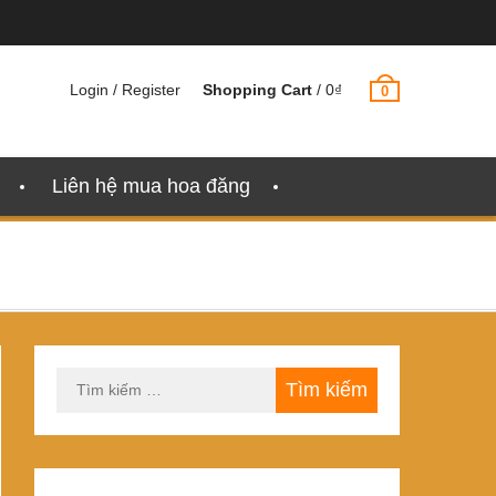
Login / Register
Shopping Cart
/
0
₫
0
Liên hệ mua hoa đăng
Tìm
kiếm
cho: