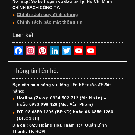
Nới cấp: Sở kế hoạch và đầu tư Tp. Hồ Chí Minh
CHÍNH SÁCH CÔNG TY:
Chính sách quy định chung
Chính sách bảo mật thông tin
Liên kết
F
In
Pi
Li
T
Y
Y
a
st
nt
n
wi
o
o
c
a
er
k
tt
u
u
Thông tin liên hệ:
e
gr
e
e
er
T
T
Bạn cần mua hàng vui lòng liên hệ trước để đặt
b
a
st
dI
u
u
hàng:
o
m
n
b
b
Hotline (Zalo): 0934.502.712 (Mr. Nhân) –
hoặc 0933.096.426 (Ms. Vân Phạm)
o
e
e
ĐT: 08.6859.1206 (BP.KD) hoặc 08.6859.1260
k
C
(BP.CSKH)
h
Địa chỉ: 8/29 Hoàng Hoa Thám, P.7, Quận Bình
Thạnh, TP. HCM