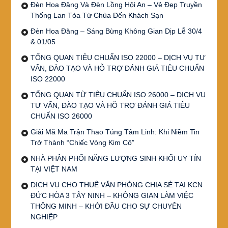
Đèn Hoa Đăng Và Đèn Lồng Hội An – Vẻ Đẹp Truyền
Thống Lan Tỏa Từ Chùa Đến Khách Sạn
Đèn Hoa Đăng – Sáng Bừng Không Gian Dịp Lễ 30/4
& 01/05
TỔNG QUAN TIÊU CHUẨN ISO 22000 – DỊCH VỤ TƯ
VẤN, ĐÀO TẠO VÀ HỖ TRỢ ĐÁNH GIÁ TIÊU CHUẨN
ISO 22000
TỔNG QUAN TỪ TIÊU CHUẨN ISO 26000 – DỊCH VỤ
TƯ VẤN, ĐÀO TẠO VÀ HỖ TRỢ ĐÁNH GIÁ TIÊU
CHUẨN ISO 26000
Giải Mã Ma Trận Thao Túng Tâm Linh: Khi Niềm Tin
Trở Thành “Chiếc Vòng Kim Cô”
NHÀ PHÂN PHỐI NĂNG LƯỢNG SINH KHỐI UY TÍN
TẠI VIỆT NAM
DỊCH VỤ CHO THUÊ VĂN PHÒNG CHIA SẺ TẠI KCN
ĐỨC HÒA 3 TÂY NINH – KHÔNG GIAN LÀM VIỆC
THÔNG MINH – KHỞI ĐẦU CHO SỰ CHUYÊN
NGHIỆP