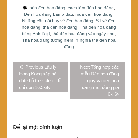
o
bán đèn hoa đăng
,
cách làm đèn hoa đăng
,
o
Đèn hoa đăng bạn ở đâu
,
mua đèn hoa đăng
,
k
Những câu nói hay về đèn hoa đăng
,
Stt về đèn
hoa đăng
,
thả đèn hoa đăng
,
Thả đèn hoa đăng
tiếng Anh là gì
,
thả đèn hoa đăng vào ngày nào
,
Thả hoa đăng tưởng niệm
,
Ý nghĩa thả đèn hoa
đăng
Điều
Previous
Next
Previous
Lẩu ly
Next
Tổng hợp các
hướng
post:
post:
Hong Kong sắp hết
mẫu Đèn hoa đăng
bài
date hỗ trợ sale off lỗ
giấy và đèn hoa
viết
chỉ còn 16.5k/ly
đăng mút đồng giá
6k
Để lại một bình luận