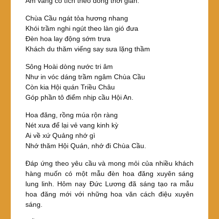
Âm vang cổ tích theo dòng thời gian.
Chùa Cầu ngát tỏa hương nhang
Khói trầm nghi ngút theo làn gió đưa
Đèn hoa lay động sớm trưa
Khách du thăm viếng say sưa lặng thầm
Sông Hoài dòng nước tri âm
Như in vóc dáng trầm ngâm Chùa Cầu
Còn kia Hội quán Triều Châu
Góp phần tô điểm nhịp cầu Hội An.
Hoa đăng, rồng múa rộn ràng
Nét xưa để lại vẻ vang kinh kỳ
Ai về xứ Quảng nhớ gì
Nhớ thăm Hội Quán, nhớ đi Chùa Cầu.
Đáp ứng theo yêu cầu và mong mỏi của nhiều khách
hàng muốn có một mẫu đèn hoa đăng xuyên sáng
lung linh. Hôm nay Đức Lương đã sáng tạo ra mẫu
hoa đăng mới với những hoa văn cách điệu xuyên
sáng.