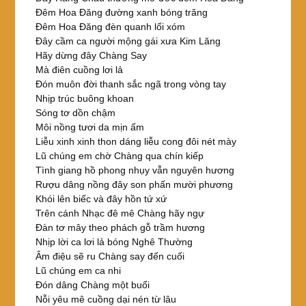
Đêm Hoa Đăng đường xanh bóng trăng
Đêm Hoa Đăng đèn quanh lối xóm
Đây cầm ca người mộng gái xưa Kim Lăng
Hãy dừng đây Chàng Say
Mà điên cuồng lơi lả
Đón muôn đời thanh sắc ngã trong vòng tay
Nhịp trúc buông khoan
Sóng tơ dồn chậm
Môi nồng tươi da mịn ấm
Liễu xinh xinh thon dáng liễu cong đôi nét mày
Lũ chúng em chờ Chàng qua chín kiếp
Tình giang hồ phong nhụy vẫn nguyên hương
Rượu dâng nồng đây son phấn mười phương
Khói lên biếc và đây hồn tứ xứ
Trên cánh Nhạc đê mê Chàng hãy ngự
Đàn tơ mây theo phách gỗ trầm hương
Nhịp lời ca lơi lả bóng Nghê Thường
Âm điệu sẽ ru Chàng say đến cuối
Lũ chúng em ca nhi
Đón dâng Chàng một buổi
Nỗi yêu mê cuồng dại nén từ lâu