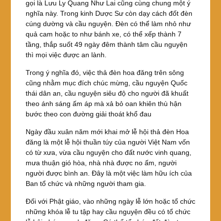
gọi là Lưu Ly Quang Như Lai cũng cùng chung một ý
nghĩa này. Trong kinh Dược Sư còn dạy cách đốt đèn
cúng dường và cầu nguyện. Đèn có thể làm nhỏ như
quả cam hoặc to như bánh xe, có thể xếp thành 7
tầng, thắp suốt 49 ngày đêm thành tâm cầu nguyện
thì mọi việc được an lành.
Trong ý nghĩa đó, việc thả đèn hoa đăng trên sông
cũng nhằm mục đích chúc mừng, cầu nguyện Quốc
thái dân an, cầu nguyện siêu độ cho người đã khuất
theo ánh sáng ấm áp mà xả bỏ oan khiên thù hận
bước theo con đường giải thoát khổ đau
Ngày đầu xuân năm mới khai mở lễ hội thả đèn Hoa
đăng là một lễ hội thuần túy của người Việt Nam vốn
có từ xưa, vừa cầu nguyện cho đất nước vinh quang,
mưa thuận gió hòa, nhà nhà được no ấm, người
người được bình an. Đây là một việc làm hữu ích của
Ban tổ chức và những người tham gia.
Đối với Phật giáo, vào những ngày lễ lớn hoặc tổ chức
những khóa lễ tu tập hay cầu nguyện đều có tổ chức