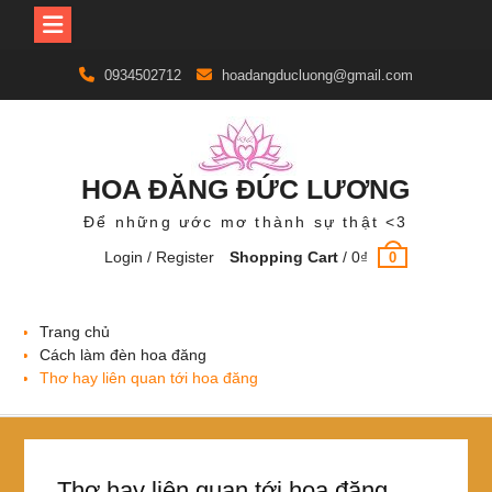
Skip
0934502712
hoadangducluong@gmail.com
to
content
HOA ĐĂNG ĐỨC LƯƠNG
Để những ước mơ thành sự thật <3
Login / Register
Shopping Cart
/
0
₫
0
Trang chủ
Cách làm đèn hoa đăng
Thơ hay liên quan tới hoa đăng
Thơ hay liên quan tới hoa đăng