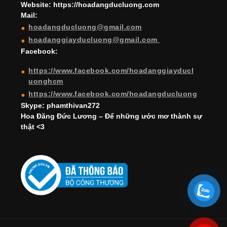
a
Website: https://hoadangducluong.com
Mail:
n
hoadangducluong@gmail.com
n
hoadanggiayducluong@gmail.com
el
Facebook:
https://www.facebook.com/hoadanggiayducl
uonghcm
https://www.facebook.com/hoadangducluong
Skype: phamthivan272
Hoa Đăng Đức Lương – Để những ước mơ thành sự
thật <3