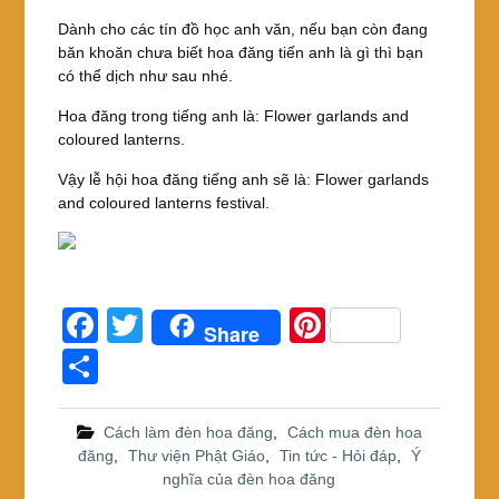
Dành cho các tín đồ học anh văn, nếu bạn còn đang
băn khoăn chưa biết hoa đăng tiến anh là gì thì bạn
có thể dịch như sau nhé.
Hoa đăng trong tiếng anh là: Flower garlands and
coloured lanterns.
Vậy lễ hội hoa đăng tiếng anh sẽ là: Flower garlands
and coloured lanterns festival.
F
T
Pi
Share
a
wi
nt
S
c
tt
er
h
e
er
e
ar
Cách làm đèn hoa đăng
,
Cách mua đèn hoa
đăng
,
Thư viện Phật Giáo
,
Tin tức - Hỏi đáp
,
Ý
b
st
e
nghĩa của đèn hoa đăng