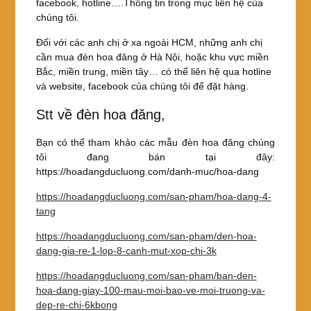
facebook, hotline….Thông tin trong mục liên hệ của
chúng tôi.
Đối với các anh chị ở xa ngoài HCM, những anh chị
cần mua đèn hoa đăng ở Hà Nội, hoặc khu vực miền
Bắc, miền trung, miền tây… có thể liên hệ qua hotline
và website, facebook của chúng tôi để đặt hàng.
Stt về đèn hoa đăng,
Bạn có thể tham khảo các mẫu đèn hoa đăng chúng
tôi đang bán tại đây:
https://hoadangducluong.com/danh-muc/hoa-dang
https://hoadangducluong.com/san-pham/hoa-dang-4-
tang
https://hoadangducluong.com/san-pham/den-hoa-
dang-gia-re-1-lop-8-canh-mut-xop-chi-3k
https://hoadangducluong.com/san-pham/ban-den-
hoa-dang-giay-100-mau-moi-bao-ve-moi-truong-va-
dep-re-chi-6kbong