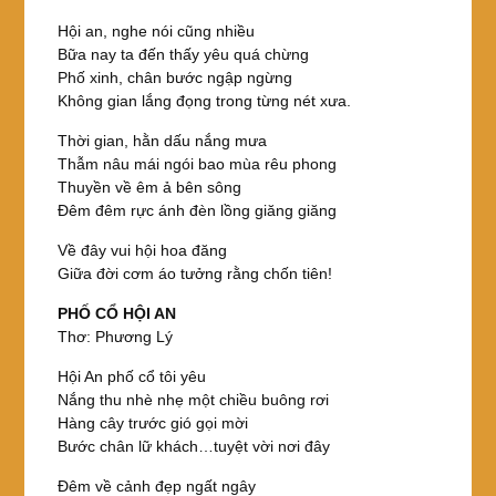
Hội an, nghe nói cũng nhiều
Bữa nay ta đến thấy yêu quá chừng
Phố xinh, chân bước ngập ngừng
Không gian lắng đọng trong từng nét xưa.
Thời gian, hằn dấu nắng mưa
Thẫm nâu mái ngói bao mùa rêu phong
Thuyền về êm ả bên sông
Đêm đêm rực ánh đèn lồng giăng giăng
Về đây vui hội hoa đăng
Giữa đời cơm áo tưởng rằng chốn tiên!
PHỐ CỔ HỘI AN
Thơ: Phương Lý
Hội An phố cổ tôi yêu
Nắng thu nhè nhẹ một chiều buông rơi
Hàng cây trước gió gọi mời
Bước chân lữ khách…tuyệt vời nơi đây
Đêm về cảnh đẹp ngất ngây