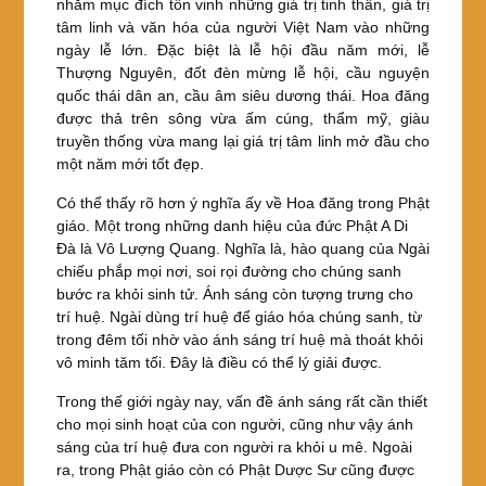
nhằm mục đích tôn vinh những giá trị tinh thần, giá trị
tâm linh và văn hóa của người Việt Nam vào những
ngày lễ lớn. Đặc biệt là lễ hội đầu năm mới, lễ
Thượng Nguyên, đốt đèn mừng lễ hội, cầu nguyện
quốc thái dân an, cầu âm siêu dương thái. Hoa đăng
được thả trên sông vừa ấm cúng, thẩm mỹ, giàu
truyền thống vừa mang lại giá trị tâm linh mở đầu cho
một năm mới tốt đẹp.
Có thể thấy rõ hơn ý nghĩa ấy về Hoa đăng trong Phật
giáo. Một trong những danh hiệu của đức Phật A Di
Đà là Vô Lượng Quang. Nghĩa là, hào quang của Ngài
chiếu phắp mọi nơi, soi rọi đường cho chúng sanh
bước ra khỏi sinh tử. Ánh sáng còn tượng trưng cho
trí huệ. Ngài dùng trí huệ để giáo hóa chúng sanh, từ
trong đêm tối nhờ vào ánh sáng trí huệ mà thoát khỏi
vô minh tăm tối. Đây là điều có thể lý giải được.
Trong thế giới ngày nay, vấn đề ánh sáng rất cần thiết
cho mọi sinh hoạt của con người, cũng như vậy ánh
sáng của trí huệ đưa con người ra khỏi u mê. Ngoài
ra, trong Phật giáo còn có Phật Dược Sư cũng được