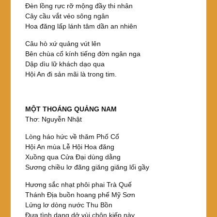
Đèn lồng rực rỡ mộng đầy thi nhân
Cây cầu vắt vẻo sông ngân
Hoa đăng lấp lánh tâm dần an nhiên
Câu hò xứ quảng vút lên
Bên chùa cổ kính tiếng đờn ngân nga
Dập dìu lữ khách dạo qua
Hội An đi sản mãi là trong tim.
MỘT THOÁNG QUẢNG NAM
Thơ: Nguyễn Nhật
Lòng háo hức về thăm Phố Cổ
Hội An mùa Lễ Hội Hoa đăng
Xuồng qua Cửa Đại dùng dằng
Sương chiều lơ đãng giăng giăng lối gầy
Hương sắc nhạt phôi phai Trà Quế
Thánh Địa buồn hoang phế Mỹ Sơn
Lửng lơ dòng nước Thu Bồn
Đưa tình dang dở vùi chôn kiếp này