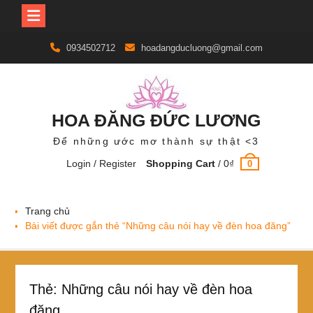
Skip
0934502712
hoadangducluong@gmail.com
to
content
HOA ĐĂNG ĐỨC LƯƠNG
Để những ước mơ thành sự thật <3
Login / Register
Shopping Cart
/
0
₫
0
Trang chủ
Bài viết được gắn thẻ “Những câu nói hay về đèn hoa đăng”
Thẻ:
Những câu nói hay về đèn hoa
đăng