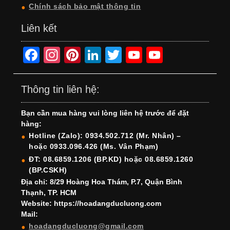
Chính sách bảo mật thông tin
Liên kết
F
In
Pi
Li
T
Y
Y
a
st
nt
n
wi
o
o
c
a
er
k
tt
u
u
Thông tin liên hệ:
e
gr
e
e
er
T
T
Bạn cần mua hàng vui lòng liên hệ trước để đặt
b
a
st
dI
u
u
hàng:
o
m
n
b
b
Hotline (Zalo): 0934.502.712 (Mr. Nhân) –
hoặc 0933.096.426 (Ms. Vân Phạm)
o
e
e
ĐT: 08.6859.1206 (BP.KD) hoặc 08.6859.1260
k
C
(BP.CSKH)
h
Địa chỉ: 8/29 Hoàng Hoa Thám, P.7, Quận Bình
Thạnh, TP. HCM
a
Website: https://hoadangducluong.com
Mail:
n
hoadangducluong@gmail.com