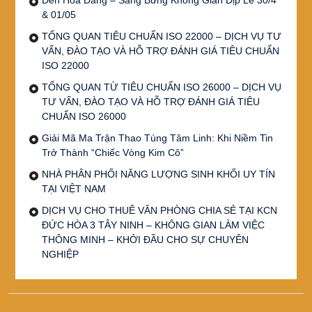
& 01/05
TỔNG QUAN TIÊU CHUẨN ISO 22000 – DỊCH VỤ TƯ
VẤN, ĐÀO TẠO VÀ HỖ TRỢ ĐÁNH GIÁ TIÊU CHUẨN
ISO 22000
TỔNG QUAN TỪ TIÊU CHUẨN ISO 26000 – DỊCH VỤ
TƯ VẤN, ĐÀO TẠO VÀ HỖ TRỢ ĐÁNH GIÁ TIÊU
CHUẨN ISO 26000
Giải Mã Ma Trận Thao Túng Tâm Linh: Khi Niềm Tin
Trở Thành “Chiếc Vòng Kim Cô”
NHÀ PHÂN PHỐI NĂNG LƯỢNG SINH KHỐI UY TÍN
TẠI VIỆT NAM
DỊCH VỤ CHO THUÊ VĂN PHÒNG CHIA SẺ TẠI KCN
ĐỨC HÒA 3 TÂY NINH – KHÔNG GIAN LÀM VIỆC
THÔNG MINH – KHỞI ĐẦU CHO SỰ CHUYÊN
NGHIỆP