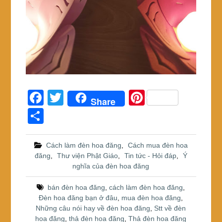
F
T
Pi
Share
a
wi
nt
S
c
tt
er
h
e
er
e
ar
Cách làm đèn hoa đăng
,
Cách mua đèn hoa
đăng
,
Thư viện Phật Giáo
,
Tin tức - Hỏi đáp
,
Ý
b
st
e
nghĩa của đèn hoa đăng
o
bán đèn hoa đăng
,
cách làm đèn hoa đăng
,
o
Đèn hoa đăng bạn ở đâu
,
mua đèn hoa đăng
,
k
Những câu nói hay về đèn hoa đăng
,
Stt về đèn
hoa đăng
,
thả đèn hoa đăng
,
Thả đèn hoa đăng