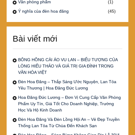
Văn phòng phẩm
(1)
Ý nghĩa của đèn hoa đăng
(45)
Bài viết mới
BÔNG HỒNG CÀI ÁO VU LAN – BIỂU TƯỢNG CỦA
LÒNG HIẾU THẢO VÀ GIÁ TRỊ GIA ĐÌNH TRONG
VĂN HÓA VIỆT
Đèn Hoa Đăng – Thắp Sáng Ước Nguyện, Lan Tỏa
Yêu Thương | Hoa Đăng Đức Lương
Hoa Đăng Đức Lương – Đơn Vị Cung Cấp Văn Phòng
Phẩm Uy Tín, Giá Tốt Cho Doanh Nghiệp, Trường
Học Và Hộ Kinh Doanh
Đèn Hoa Đăng Và Đèn Lồng Hội An – Vẻ Đẹp Truyền
Thống Lan Tỏa Từ Chùa Đến Khách Sạn
Đèn Hoa Đăng – Sáng Bừng Không Gian Dịp Lễ 30/4