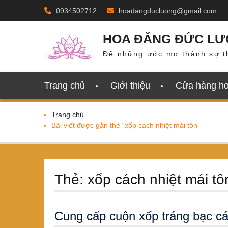
Skip
0934502712
hoadangducluong@gmail.com
to
content
HOA ĐĂNG ĐỨC L
Để những ước mơ thành sự t
Trang chủ
Giới thiệu
Cửa hàng h
Trang chủ
Bài viết được gắn thẻ “xốp cách nhiệt mái tôn”
Thẻ:
xốp cách nhiệt mái tô
Cung cấp cuộn xốp tráng bạc cá