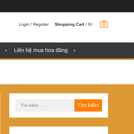
Login / Register
Shopping Cart
/
0
₫
0
Liên hệ mua hoa đăng
Tìm
kiếm
cho: