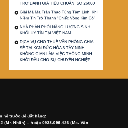
TRỢ ĐÁNH GIÁ TIÊU CHUẨN ISO 26000
Giải Mã Ma Trận Thao Túng Tâm Linh: Khi
Niềm Tin Trở Thành “Chiếc Vòng Kim Cô”
NHÀ PHÂN PHỐI NĂNG LƯỢNG SINH
KHỐI UY TÍN TẠI VIỆT NAM
DỊCH VỤ CHO THUÊ VĂN PHÒNG CHIA
SẺ TẠI KCN ĐỨC HÒA 3 TÂY NINH –
KHÔNG GIAN LÀM VIỆC THÔNG MINH –
KHỞI ĐẦU CHO SỰ CHUYÊN NGHIỆP
n hệ trước để đặt hàng:
12 (Mr. Nhân) – hoặc 0933.096.426 (Ms. Vân