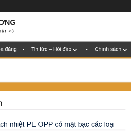
ƯƠNG
hật <3
oa đăng
Tin tức – Hỏi đáp
Chính sách
n
ch nhiệt PE OPP có mặt bạc các loại