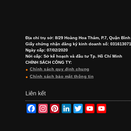
Địa chỉ trụ sở: 8/29 Hoàng Hoa Thám, P.7, Quận Bìn
Giấy chứng nhận đăng ký kinh doanh số: 03161307
Ngày cấp: 07/02/2020
Nới cấp: Sở kế hoạch và đầu tư Tp. Hồ Chí Minh
CHÍNH SÁCH CÔNG TY:
Chính sách quy định chung
Chính sách bảo mật thông tin
Liên kết
F
In
Pi
Li
T
Y
Y
a
st
nt
n
wi
o
o
c
a
er
k
tt
u
u