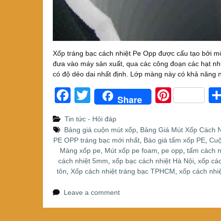
Xốp tráng bạc cách nhiệt Pe Opp được cấu tạo bởi m
đưa vào máy sản xuất, qua các công đoạn các hạt nhự
có độ dẻo dai nhất định. Lớp màng này có khả năng 
F
T
Pi
Share
a
wi
nt
Tin tức - Hỏi đáp
c
tt
er
Bảng giá cuộn mút xốp
,
Bảng Giá Mút Xốp Cách N
e
er
e
PE OPP tráng bạc mới nhất
,
Báo giá tấm xốp PE
,
Cuộ
Màng xốp pe
,
Mút xốp pe foam
,
pe opp
,
tấm cách n
b
st
cách nhiệt 5mm
,
xốp bạc cách nhiệt Hà Nội
,
xốp cá
o
tôn
,
Xốp cách nhiệt tráng bạc TPHCM
,
xốp cách nhiệ
o
Leave a comment
k