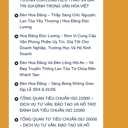
TƯỢNG CỦA LÒNG HIẾU THẢO VÀ GIÁ
TRỊ GIA ĐÌNH TRONG VĂN HÓA VIỆT
Đèn Hoa Đăng – Thắp Sáng Ước Nguyện,
Lan Tỏa Yêu Thương | Hoa Đăng Đức
Lương
Hoa Đăng Đức Lương – Đơn Vị Cung Cấp
Văn Phòng Phẩm Uy Tín, Giá Tốt Cho
Doanh Nghiệp, Trường Học Và Hộ Kinh
Doanh
Đèn Hoa Đăng Và Đèn Lồng Hội An – Vẻ
Đẹp Truyền Thống Lan Tỏa Từ Chùa Đến
Khách Sạn
Đèn Hoa Đăng – Sáng Bừng Không Gian
Dịp Lễ 30/4 & 01/05
TỔNG QUAN TIÊU CHUẨN ISO 22000 –
DỊCH VỤ TƯ VẤN, ĐÀO TẠO VÀ HỖ TRỢ
ĐÁNH GIÁ TIÊU CHUẨN ISO 22000
TỔNG QUAN TỪ TIÊU CHUẨN ISO 26000
– DỊCH VỤ TƯ VẤN, ĐÀO TẠO VÀ HỖ