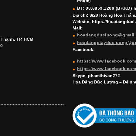
Phạm)
ĐT: 08.6859.1206 (BP.KD) 
Địa chỉ: 8/29 Hoàng Hoa Thám
Website: https://hoadangduc
Mail:
hoadangducluong@gmail
h Thạnh, TP. HCM
hoadanggiayducluong@g
10
Facebook:
https://www.facebook.co
https://www.facebook.co
Skype: phamthivan272
Hoa Đăng Đức Lương – Để nhữ