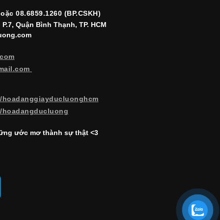
hoặc 08.6859.1260 (BP.CSKH)
, P.7, Quận Bình Thạnh, TP. HCM
luong.com
.com
mail.com
m/hoadanggiayducluonghcm
m/hoadangducluong
ng ước mơ thành sự thật <3