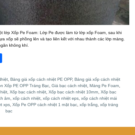
ột lớp Xốp Pe Foam: Lớp Pe được làm từ lớp xốp Foam, sau khi
a xốp sẽ phồng lên và tạo liên kết với nhau thành các lớp màng.
ngăn không khí.
S
h
ar
hiệt
,
Bảng giá xốp cách nhiệt PE OPP
,
Bảng giá xốp cách nhiệt
e
n Xốp PE OPP Tráng Bạc
,
Giá bạc cách nhiệt
,
Màng Pe Foam
,
hiệt
,
Xốp bạc cách nhiệt
,
Xốp bạc cách nhiệt 10mm
,
Xốp bạc
ch âm
,
xốp cách nhiệt
,
xốp cách nhiệt eps
,
xốp cách nhiệt mái
t xps
,
Xốp Pe OPP cách nhiệt 1 mặt bạc
,
xốp trắng
,
xốp tráng
bạc