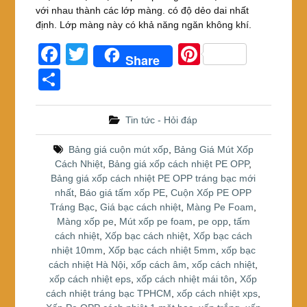
với nhau thành các lớp màng. có độ dẻo dai nhất
định. Lớp màng này có khả năng ngăn không khí.
F
T
Pi
Share
a
wi
nt
S
c
tt
er
h
e
er
e
ar
Tin tức - Hỏi đáp
b
st
e
Bảng giá cuộn mút xốp
,
Bảng Giá Mút Xốp
o
Cách Nhiệt
,
Bảng giá xốp cách nhiệt PE OPP
,
Bảng giá xốp cách nhiệt PE OPP tráng bạc mới
o
nhất
,
Báo giá tấm xốp PE
,
Cuộn Xốp PE OPP
k
Tráng Bạc
,
Giá bạc cách nhiệt
,
Màng Pe Foam
,
Màng xốp pe
,
Mút xốp pe foam
,
pe opp
,
tấm
cách nhiệt
,
Xốp bạc cách nhiệt
,
Xốp bạc cách
nhiệt 10mm
,
Xốp bạc cách nhiệt 5mm
,
xốp bạc
cách nhiệt Hà Nội
,
xốp cách âm
,
xốp cách nhiệt
,
xốp cách nhiệt eps
,
xốp cách nhiệt mái tôn
,
Xốp
cách nhiệt tráng bạc TPHCM
,
xốp cách nhiệt xps
,