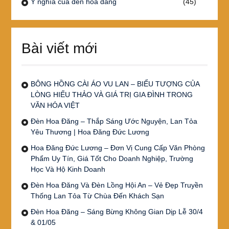
Ý nghĩa của đèn hoa đăng
(45)
Bài viết mới
BÔNG HỒNG CÀI ÁO VU LAN – BIỂU TƯỢNG CỦA
LÒNG HIẾU THẢO VÀ GIÁ TRỊ GIA ĐÌNH TRONG
VĂN HÓA VIỆT
Đèn Hoa Đăng – Thắp Sáng Ước Nguyện, Lan Tỏa
Yêu Thương | Hoa Đăng Đức Lương
Hoa Đăng Đức Lương – Đơn Vị Cung Cấp Văn Phòng
Phẩm Uy Tín, Giá Tốt Cho Doanh Nghiệp, Trường
Học Và Hộ Kinh Doanh
Đèn Hoa Đăng Và Đèn Lồng Hội An – Vẻ Đẹp Truyền
Thống Lan Tỏa Từ Chùa Đến Khách Sạn
Đèn Hoa Đăng – Sáng Bừng Không Gian Dịp Lễ 30/4
& 01/05