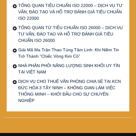
TỔNG QUAN TIÊU CHUẨN ISO 22000 – DỊCH VỤ TƯ
VẤN, ĐÀO TẠO VÀ HỖ TRỢ ĐÁNH GIÁ TIÊU CHUẨN
ISO 22000
TỔNG QUAN TỪ TIÊU CHUẨN ISO 26000 – DỊCH VỤ
TƯ VẤN, ĐÀO TẠO VÀ HỖ TRỢ ĐÁNH GIÁ TIÊU
CHUẨN ISO 26000
Giải Mã Ma Trận Thao Túng Tâm Linh: Khi Niềm Tin
Trở Thành “Chiếc Vòng Kim Cô”
NHÀ PHÂN PHỐI NĂNG LƯỢNG SINH KHỐI UY TÍN
TẠI VIỆT NAM
DỊCH VỤ CHO THUÊ VĂN PHÒNG CHIA SẺ TẠI KCN
ĐỨC HÒA 3 TÂY NINH – KHÔNG GIAN LÀM VIỆC
THÔNG MINH – KHỞI ĐẦU CHO SỰ CHUYÊN
NGHIỆP