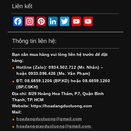
Liên kết
F
In
Pi
Li
T
Y
Y
a
st
nt
n
wi
o
o
c
a
er
k
tt
u
u
Thông tin liên hệ:
e
gr
e
e
er
T
T
Bạn cần mua hàng vui lòng liên hệ trước để đặt
b
a
st
dI
u
u
hàng:
o
m
n
b
b
Hotline (Zalo): 0934.502.712 (Mr. Nhân) –
hoặc 0933.096.426 (Ms. Vân Phạm)
o
e
e
ĐT: 08.6859.1206 (BP.KD) hoặc 08.6859.1260
k
C
(BP.CSKH)
h
Địa chỉ: 8/29 Hoàng Hoa Thám, P.7, Quận Bình
Thạnh, TP. HCM
a
Website: https://hoadangducluong.com
Mail:
n
hoadangducluong@gmail.com
n
hoadanggiayducluong@gmail.com