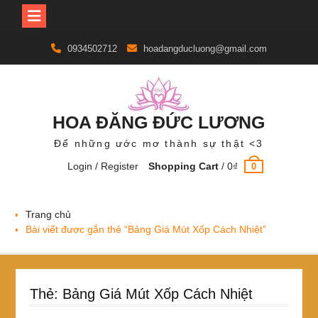
Skip
0934502712
hoadangducluong@gmail.com
to
content
HOA ĐĂNG ĐỨC LƯƠNG
Để những ước mơ thành sự thật <3
Login / Register
Shopping Cart
/
0
₫
0
Trang chủ
Bài viết được gắn thẻ “Bảng Giá Mút Xốp Cách Nhiệt”
Thẻ:
Bảng Giá Mút Xốp Cách Nhiệt