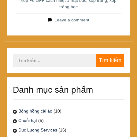
Xốp Pe OPP cách nhiệt 1 mặt bạc
,
xốp trắng
,
xốp
tráng bạc
Leave a comment
Tìm
kiếm
cho:
Danh mục sản phẩm
Bông hồng cài áo
(10)
Chuỗi hạt
(5)
Duc Luong Services
(16)