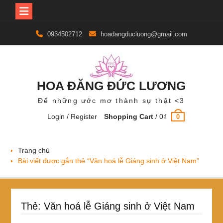
Skip
0934502712
hoadangducluong@gmail.com
to
content
HOA ĐĂNG ĐỨC LƯƠNG
Để những ước mơ thành sự thật <3
Login / Register
Shopping Cart
/
0
₫
0
Trang chủ
Bài viết được gắn thẻ “Văn hoá lễ Giáng sinh ở Việt Nam”
Thẻ:
Văn hoá lễ Giáng sinh ở Việt Nam