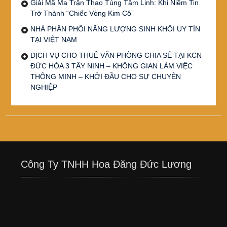
Giải Mã Ma Trận Thao Túng Tâm Linh: Khi Niềm Tin
Trở Thành “Chiếc Vòng Kim Cô”
NHÀ PHÂN PHỐI NĂNG LƯỢNG SINH KHỐI UY TÍN
TẠI VIỆT NAM
DỊCH VỤ CHO THUÊ VĂN PHÒNG CHIA SẺ TẠI KCN
ĐỨC HÒA 3 TÂY NINH – KHÔNG GIAN LÀM VIỆC
THÔNG MINH – KHỞI ĐẦU CHO SỰ CHUYÊN
NGHIỆP
Công Ty TNHH Hoa Đăng Đức Lương