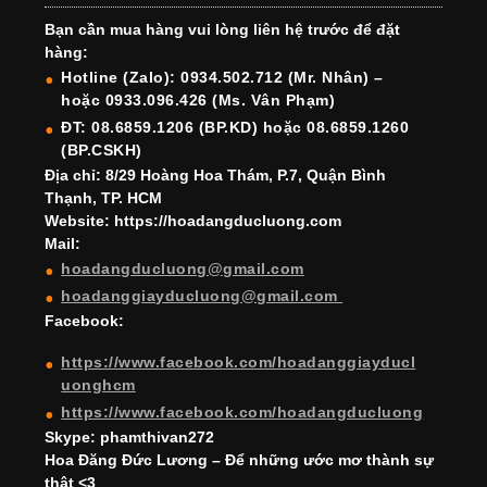
e
gr
e
e
er
T
T
Bạn cần mua hàng vui lòng liên hệ trước để đặt
b
a
st
dI
u
u
hàng:
o
m
n
b
b
Hotline (Zalo): 0934.502.712 (Mr. Nhân) –
hoặc 0933.096.426 (Ms. Vân Phạm)
o
e
e
ĐT: 08.6859.1206 (BP.KD) hoặc 08.6859.1260
k
C
(BP.CSKH)
h
Địa chỉ: 8/29 Hoàng Hoa Thám, P.7, Quận Bình
Thạnh, TP. HCM
a
Website: https://hoadangducluong.com
Mail:
n
hoadangducluong@gmail.com
n
hoadanggiayducluong@gmail.com
el
Facebook:
https://www.facebook.com/hoadanggiayducl
uonghcm
https://www.facebook.com/hoadangducluong
Skype: phamthivan272
Hoa Đăng Đức Lương – Để những ước mơ thành sự
thật <3