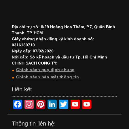
Địa chỉ trụ sở: 8/29 Hoàng Hoa Thám, P.7, Quận Bình
Thạnh, TP. HCM
Giấy chứng nhận đăng ký kinh doanh số:
0316130710
Ngày cấp: 07/02/2020
Nới cấp: Sở kế hoạch và đầu tư Tp. Hồ Chí Minh
CHÍNH SÁCH CÔNG TY:
Chính sách quy định chung
Chính sách bảo mật thông tin
Liên kết
F
In
Pi
Li
T
Y
Y
a
st
nt
n
wi
o
o
c
a
er
k
tt
u
u
Thông tin liên hệ: