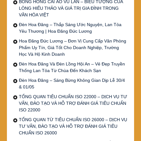
BÔNG HỒNG CÀI ÁO VU LAN – BIỂU TƯỢNG CỦA
LÒNG HIẾU THẢO VÀ GIÁ TRỊ GIA ĐÌNH TRONG
VĂN HÓA VIỆT
Đèn Hoa Đăng – Thắp Sáng Ước Nguyện, Lan Tỏa
Yêu Thương | Hoa Đăng Đức Lương
Hoa Đăng Đức Lương – Đơn Vị Cung Cấp Văn Phòng
Phẩm Uy Tín, Giá Tốt Cho Doanh Nghiệp, Trường
Học Và Hộ Kinh Doanh
Đèn Hoa Đăng Và Đèn Lồng Hội An – Vẻ Đẹp Truyền
Thống Lan Tỏa Từ Chùa Đến Khách Sạn
Đèn Hoa Đăng – Sáng Bừng Không Gian Dịp Lễ 30/4
& 01/05
TỔNG QUAN TIÊU CHUẨN ISO 22000 – DỊCH VỤ TƯ
VẤN, ĐÀO TẠO VÀ HỖ TRỢ ĐÁNH GIÁ TIÊU CHUẨN
ISO 22000
TỔNG QUAN TỪ TIÊU CHUẨN ISO 26000 – DỊCH VỤ
TƯ VẤN, ĐÀO TẠO VÀ HỖ TRỢ ĐÁNH GIÁ TIÊU
CHUẨN ISO 26000