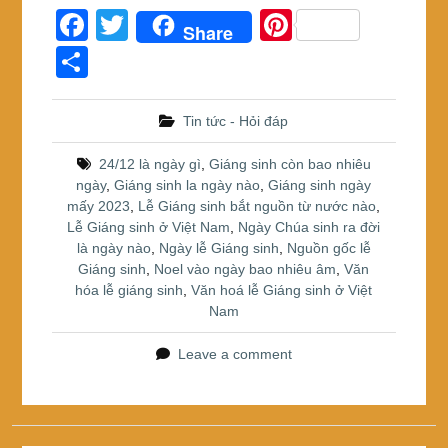
F
T
Pi
Share
a
wi
nt
S
c
tt
er
h
e
er
e
ar
Tin tức - Hỏi đáp
b
st
e
24/12 là ngày gì
,
Giáng sinh còn bao nhiêu
o
ngày
,
Giáng sinh la ngày nào
,
Giáng sinh ngày
mấy 2023
,
Lễ Giáng sinh bắt nguồn từ nước nào
,
o
Lễ Giáng sinh ở Việt Nam
,
Ngày Chúa sinh ra đời
k
là ngày nào
,
Ngày lễ Giáng sinh
,
Nguồn gốc lễ
Giáng sinh
,
Noel vào ngày bao nhiêu âm
,
Văn
hóa lễ giáng sinh
,
Văn hoá lễ Giáng sinh ở Việt
Nam
Leave a comment