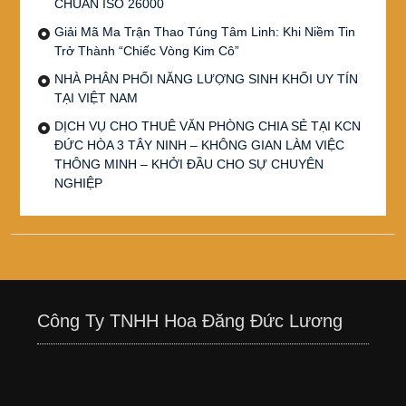
CHUẨN ISO 26000
Giải Mã Ma Trận Thao Túng Tâm Linh: Khi Niềm Tin
Trở Thành “Chiếc Vòng Kim Cô”
NHÀ PHÂN PHỐI NĂNG LƯỢNG SINH KHỐI UY TÍN
TẠI VIỆT NAM
DỊCH VỤ CHO THUÊ VĂN PHÒNG CHIA SẺ TẠI KCN
ĐỨC HÒA 3 TÂY NINH – KHÔNG GIAN LÀM VIỆC
THÔNG MINH – KHỞI ĐẦU CHO SỰ CHUYÊN
NGHIỆP
Công Ty TNHH Hoa Đăng Đức Lương