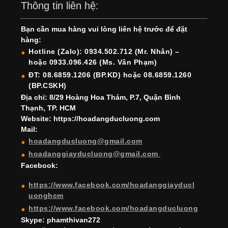
c
a
er
k
tt
u
u
Thông tin liên hệ:
e
gr
e
e
er
T
T
Bạn cần mua hàng vui lòng liên hệ trước để đặt
b
a
st
dI
u
u
hàng:
o
m
n
b
b
Hotline (Zalo): 0934.502.712 (Mr. Nhân) –
hoặc 0933.096.426 (Ms. Vân Phạm)
o
e
e
ĐT: 08.6859.1206 (BP.KD) hoặc 08.6859.1260
k
C
(BP.CSKH)
h
Địa chỉ: 8/29 Hoàng Hoa Thám, P.7, Quận Bình
Thạnh, TP. HCM
a
Website: https://hoadangducluong.com
Mail:
n
hoadangducluong@gmail.com
n
hoadanggiayducluong@gmail.com
el
Facebook:
https://www.facebook.com/hoadanggiayducl
uonghcm
https://www.facebook.com/hoadangducluong
Skype: phamthivan272