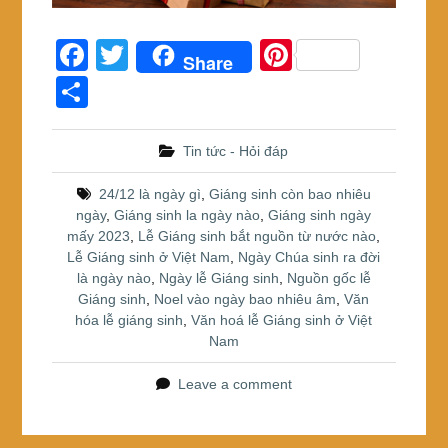
F
T
Pi
Share
a
wi
nt
S
c
tt
er
h
e
er
e
ar
Tin tức - Hỏi đáp
b
st
e
24/12 là ngày gì
,
Giáng sinh còn bao nhiêu
o
ngày
,
Giáng sinh la ngày nào
,
Giáng sinh ngày
mấy 2023
,
Lễ Giáng sinh bắt nguồn từ nước nào
,
o
Lễ Giáng sinh ở Việt Nam
,
Ngày Chúa sinh ra đời
k
là ngày nào
,
Ngày lễ Giáng sinh
,
Nguồn gốc lễ
Giáng sinh
,
Noel vào ngày bao nhiêu âm
,
Văn
hóa lễ giáng sinh
,
Văn hoá lễ Giáng sinh ở Việt
Nam
Leave a comment