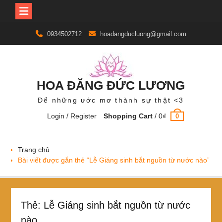
Skip
0934502712
hoadangducluong@gmail.com
to
content
HOA ĐĂNG ĐỨC LƯƠNG
Để những ước mơ thành sự thật <3
Login / Register
Shopping Cart
/
0
₫
0
Trang chủ
Bài viết được gắn thẻ “Lễ Giáng sinh bắt nguồn từ nước nào”
Thẻ:
Lễ Giáng sinh bắt nguồn từ nước
nào