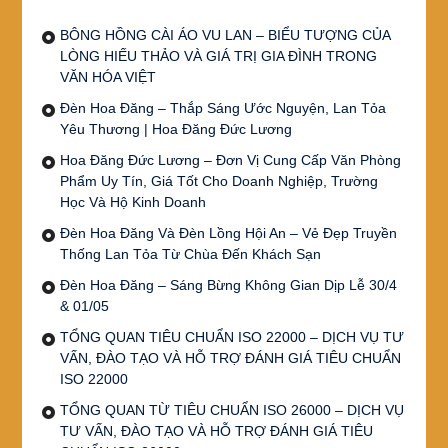
BÔNG HỒNG CÀI ÁO VU LAN – BIỂU TƯỢNG CỦA
LÒNG HIẾU THẢO VÀ GIÁ TRỊ GIA ĐÌNH TRONG
VĂN HÓA VIỆT
Đèn Hoa Đăng – Thắp Sáng Ước Nguyện, Lan Tỏa
Yêu Thương | Hoa Đăng Đức Lương
Hoa Đăng Đức Lương – Đơn Vị Cung Cấp Văn Phòng
Phẩm Uy Tín, Giá Tốt Cho Doanh Nghiệp, Trường
Học Và Hộ Kinh Doanh
Đèn Hoa Đăng Và Đèn Lồng Hội An – Vẻ Đẹp Truyền
Thống Lan Tỏa Từ Chùa Đến Khách Sạn
Đèn Hoa Đăng – Sáng Bừng Không Gian Dịp Lễ 30/4
& 01/05
TỔNG QUAN TIÊU CHUẨN ISO 22000 – DỊCH VỤ TƯ
VẤN, ĐÀO TẠO VÀ HỖ TRỢ ĐÁNH GIÁ TIÊU CHUẨN
ISO 22000
TỔNG QUAN TỪ TIÊU CHUẨN ISO 26000 – DỊCH VỤ
TƯ VẤN, ĐÀO TẠO VÀ HỖ TRỢ ĐÁNH GIÁ TIÊU