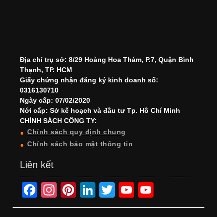
Địa chỉ trụ sở: 8/29 Hoàng Hoa Thám, P.7, Quận Bình
Thạnh, TP. HCM
Giấy chứng nhận đăng ký kinh doanh số:
0316130710
Ngày cấp: 07/02/2020
Nới cấp: Sở kế hoạch và đầu tư Tp. Hồ Chí Minh
CHÍNH SÁCH CÔNG TY:
Chính sách quy định chung
Chính sách bảo mật thông tin
Liên kết
F
In
Pi
Li
T
Y
Y
a
st
nt
n
wi
o
o