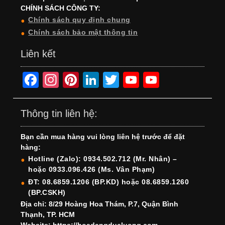
CHÍNH SÁCH CÔNG TY:
Chính sách quy định chung
Chính sách bảo mật thông tin
Liên kết
F
In
Pi
Li
T
Y
Y
a
st
nt
n
wi
o
o
c
a
er
k
tt
u
u
Thông tin liên hệ:
e
gr
e
e
er
T
T
Bạn cần mua hàng vui lòng liên hệ trước để đặt
b
a
st
dI
u
u
hàng:
o
m
n
b
b
Hotline (Zalo): 0934.502.712 (Mr. Nhân) –
hoặc 0933.096.426 (Ms. Vân Phạm)
o
e
e
ĐT: 08.6859.1206 (BP.KD) hoặc 08.6859.1260
k
C
(BP.CSKH)
h
Địa chỉ: 8/29 Hoàng Hoa Thám, P.7, Quận Bình
Thạnh, TP. HCM
a