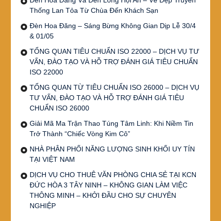
Đèn Hoa Đăng Và Đèn Lồng Hội An – Vẻ Đẹp Truyền
Thống Lan Tỏa Từ Chùa Đến Khách Sạn
Đèn Hoa Đăng – Sáng Bừng Không Gian Dịp Lễ 30/4
& 01/05
TỔNG QUAN TIÊU CHUẨN ISO 22000 – DỊCH VỤ TƯ
VẤN, ĐÀO TẠO VÀ HỖ TRỢ ĐÁNH GIÁ TIÊU CHUẨN
ISO 22000
TỔNG QUAN TỪ TIÊU CHUẨN ISO 26000 – DỊCH VỤ
TƯ VẤN, ĐÀO TẠO VÀ HỖ TRỢ ĐÁNH GIÁ TIÊU
CHUẨN ISO 26000
Giải Mã Ma Trận Thao Túng Tâm Linh: Khi Niềm Tin
Trở Thành “Chiếc Vòng Kim Cô”
NHÀ PHÂN PHỐI NĂNG LƯỢNG SINH KHỐI UY TÍN
TẠI VIỆT NAM
DỊCH VỤ CHO THUÊ VĂN PHÒNG CHIA SẺ TẠI KCN
ĐỨC HÒA 3 TÂY NINH – KHÔNG GIAN LÀM VIỆC
THÔNG MINH – KHỞI ĐẦU CHO SỰ CHUYÊN
NGHIỆP