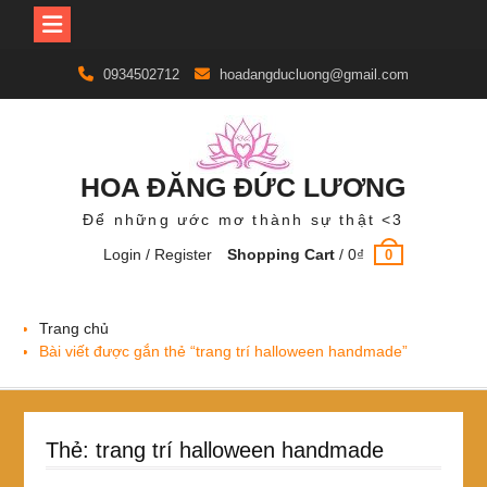
Skip
0934502712
hoadangducluong@gmail.com
to
content
HOA ĐĂNG ĐỨC LƯƠNG
Để những ước mơ thành sự thật <3
Login / Register
Shopping Cart
/
0
₫
0
Trang chủ
Bài viết được gắn thẻ “trang trí halloween handmade”
Thẻ:
trang trí halloween handmade