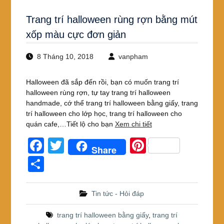
Trang trí halloween rùng rợn bằng mút
xốp màu cực đơn giản
8 Tháng 10, 2018
vanpham
Halloween đã sắp đến rồi, bạn có muốn trang trí
halloween rùng rợn, tự tay trang trí halloween
handmade, cớ thể trang trí halloween bằng giấy, trang
trí halloween cho lớp học, trang trí halloween cho
quán cafe,…Tiết lộ cho bạn
Xem chi tiết
F
T
Pi
Share
a
wi
nt
S
c
tt
er
h
e
er
e
ar
Tin tức - Hỏi đáp
b
st
e
trang trí halloween bằng giấy
,
trang trí