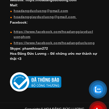
Website: https://hoadangducluong.com
Mail:
n
hoadangducluong@gmail.com
n
hoadanggiayducluong@gmail.com
el
Facebook:
https://www.facebook.com/hoadanggiayducl
uonghcm
https://www.facebook.com/hoadangducluong
Skype: phamthivan272
Hoa Đăng Đức Lương – Để những ước mơ thành sự
thật <3