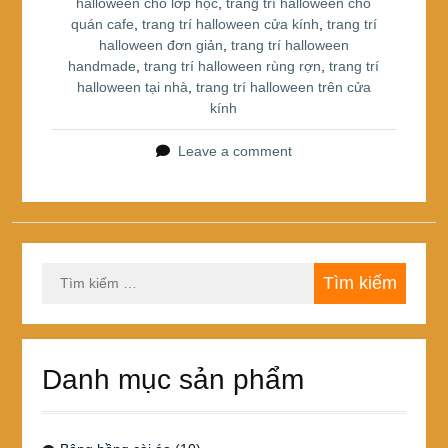
o
halloween cho lớp học
,
trang trí halloween cho
quán cafe
,
trang trí halloween cửa kính
,
trang trí
o
halloween đơn giản
,
trang trí halloween
k
handmade
,
trang trí halloween rùng rợn
,
trang trí
halloween tại nhà
,
trang trí halloween trên cửa
kính
Leave a comment
Tìm
kiếm
cho:
Danh mục sản phẩm