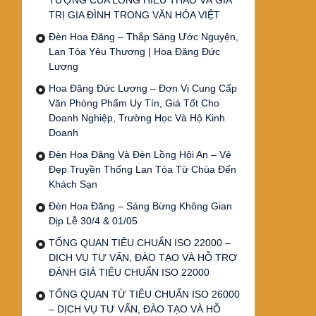
TƯỢNG CỦA LÒNG HIẾU THẢO VÀ GIÁ
TRỊ GIA ĐÌNH TRONG VĂN HÓA VIỆT
Đèn Hoa Đăng – Thắp Sáng Ước Nguyện,
Lan Tỏa Yêu Thương | Hoa Đăng Đức
Lương
Hoa Đăng Đức Lương – Đơn Vị Cung Cấp
Văn Phòng Phẩm Uy Tín, Giá Tốt Cho
Doanh Nghiệp, Trường Học Và Hộ Kinh
Doanh
Đèn Hoa Đăng Và Đèn Lồng Hội An – Vẻ
Đẹp Truyền Thống Lan Tỏa Từ Chùa Đến
Khách Sạn
Đèn Hoa Đăng – Sáng Bừng Không Gian
Dịp Lễ 30/4 & 01/05
TỔNG QUAN TIÊU CHUẨN ISO 22000 –
DỊCH VỤ TƯ VẤN, ĐÀO TẠO VÀ HỖ TRỢ
ĐÁNH GIÁ TIÊU CHUẨN ISO 22000
TỔNG QUAN TỪ TIÊU CHUẨN ISO 26000
– DỊCH VỤ TƯ VẤN, ĐÀO TẠO VÀ HỖ