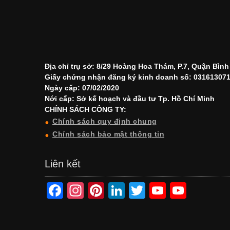
Địa chỉ trụ sở: 8/29 Hoàng Hoa Thám, P.7, Quận Bìn
Giấy chứng nhận đăng ký kinh doanh số: 03161307
Ngày cấp: 07/02/2020
Nới cấp: Sở kế hoạch và đầu tư Tp. Hồ Chí Minh
CHÍNH SÁCH CÔNG TY:
Chính sách quy định chung
Chính sách bảo mật thông tin
Liên kết
F
In
Pi
Li
T
Y
Y
a
st
nt
n
wi
o
o
c
a
er
k
tt
u
u