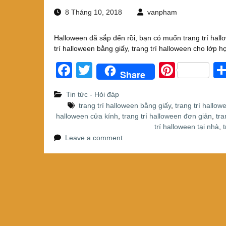
8 Tháng 10, 2018
vanpham
Halloween đã sắp đến rồi, bạn có muốn trang trí hall
trí halloween bằng giấy, trang trí halloween cho lớp 
F
T
Pi
Share
a
wi
nt
Tin tức - Hỏi đáp
c
tt
er
trang trí halloween bằng giấy
,
trang trí hallow
e
er
e
halloween cửa kính
,
trang trí halloween đơn giản
,
tra
trí halloween tại nhà
,
b
st
Leave a comment
o
o
k