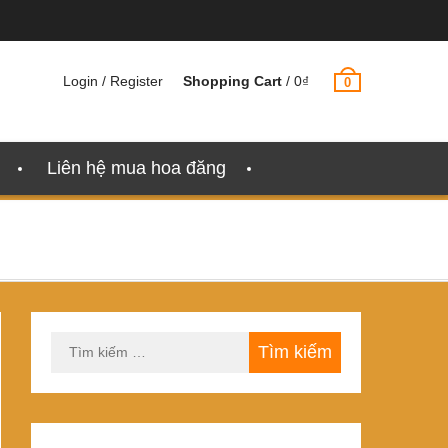
Login / Register
Shopping Cart
/
0
₫
0
Liên hệ mua hoa đăng
Tìm
kiếm
cho: