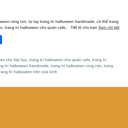
oween rùng rợn, tự tay trang trí halloween handmade, cớ thể trang
học, trang trí halloween cho quán cafe,…Tiết lộ cho bạn
Xem chi tiết
S
h
ar
een cho lớp học
,
trang trí halloween cho quán cafe
,
trang trí
e
ng trí halloween handmade
,
trang trí halloween rùng rợn
,
trang
trang trí halloween trên cửa kính