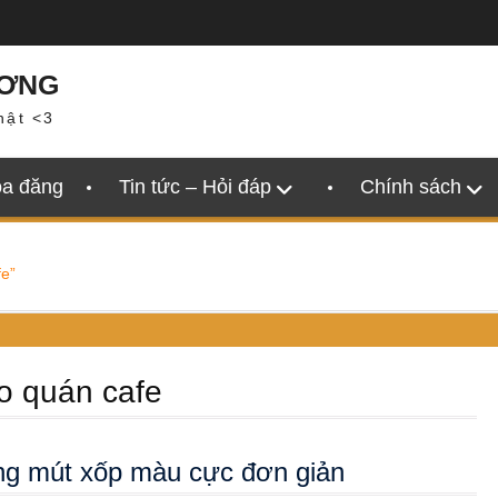
ƯƠNG
hật <3
oa đăng
Tin tức – Hỏi đáp
Chính sách
fe”
ho quán cafe
ằng mút xốp màu cực đơn giản