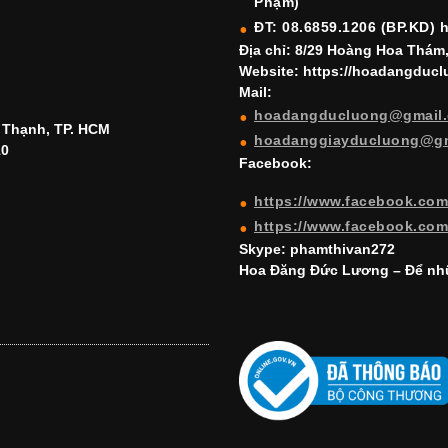
Phạm)
ĐT: 08.6859.1206 (BP.KD) 
Địa chỉ: 8/29 Hoàng Hoa Thám
Website: https://hoadangduc
Mail:
hoadangducluong@gmail
h Thạnh, TP. HCM
hoadanggiayducluong@g
10
Facebook:
https://www.facebook.co
https://www.facebook.co
Skype: phamthivan272
Hoa Đăng Đức Lương – Để nhữ