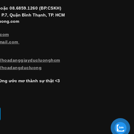
hoặc 08.6859.1260 (BP.CSKH)
, P.7, Quận Bình Thạnh, TP. HCM
luong.com
.com
mail.com
m/hoadanggiayducluonghcm
m/hoadangducluong
ng ước mơ thành sự thật <3