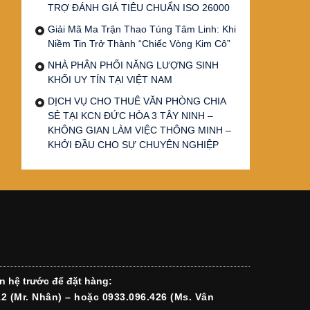
TRỢ ĐÁNH GIÁ TIÊU CHUẨN ISO 26000
Giải Mã Ma Trận Thao Túng Tâm Linh: Khi
Niềm Tin Trở Thành “Chiếc Vòng Kim Cô”
NHÀ PHÂN PHỐI NĂNG LƯỢNG SINH
KHỐI UY TÍN TẠI VIỆT NAM
DỊCH VỤ CHO THUÊ VĂN PHÒNG CHIA
SẺ TẠI KCN ĐỨC HÒA 3 TÂY NINH –
KHÔNG GIAN LÀM VIỆC THÔNG MINH –
KHỞI ĐẦU CHO SỰ CHUYÊN NGHIỆP
n hệ trước để đặt hàng:
12 (Mr. Nhân) – hoặc 0933.096.426 (Ms. Vân