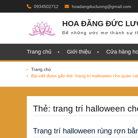
Skip
0934502712
hoadangducluong@gmail.com
to
content
HOA ĐĂNG ĐỨC L
Để những ước mơ thành sự t
Trang chủ
Giới thiệu
Cửa hàng h
Trang chủ
Bài viết được gắn thẻ “trang trí halloween cho quán ca
Thẻ:
trang trí halloween c
Trang trí halloween rùng rợn b